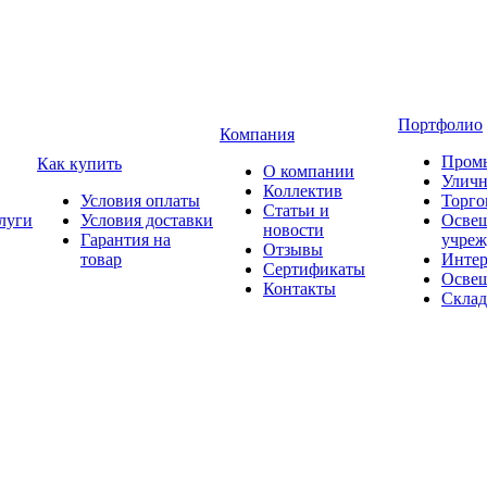
Портфолио
Компания
Пром
Как купить
О компании
Уличн
Коллектив
Условия оплаты
Торго
Статьи и
луги
Условия доставки
Освещ
новости
Гарантия на
учреж
Отзывы
товар
Интер
Сертификаты
Освещ
Контакты
Склад