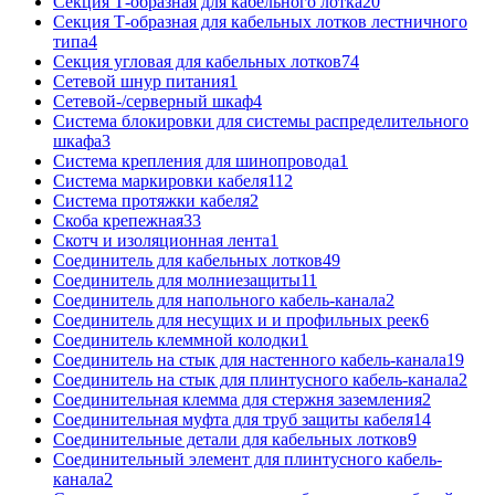
Секция Т-образная для кабельного лотка
20
Секция Т-образная для кабельных лотков лестничного
типа
4
Секция угловая для кабельных лотков
74
Сетевой шнур питания
1
Сетевой-/серверный шкаф
4
Система блокировки для системы распределительного
шкафа
3
Система крепления для шинопровода
1
Система маркировки кабеля
112
Система протяжки кабеля
2
Скоба крепежная
33
Скотч и изоляционная лента
1
Соединитель для кабельных лотков
49
Соединитель для молниезащиты
11
Соединитель для напольного кабель-канала
2
Соединитель для несущих и и профильных реек
6
Соединитель клеммной колодки
1
Соединитель на стык для настенного кабель-канала
19
Соединитель на стык для плинтусного кабель-канала
2
Соединительная клемма для стержня заземления
2
Соединительная муфта для труб защиты кабеля
14
Соединительные детали для кабельных лотков
9
Соединительный элемент для плинтусного кабель-
канала
2