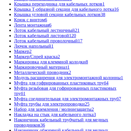
Крышка переходника для кабельных лотков
1
Крышка Т-образной секции для кабельного лотка
16
Крышка угловой секции кабельных лотков
38
Крюк с винтом
6
Лента монтажная
6
Лоток кабельный лестничный
21
Лоток кабельный листовой
120
Лоток кабельный проволочный
17
Лючок напольный
1
Маркер
2
Маркер/Спрей краска
2
Маркировка для клеммной колодки
8
Маркировочный материал
1
Металлический проводник
2
Модуль расширения для электромонтажной колонны
1
Муфта для гофрированных пластиковых труб
4
Муфта резьбовая для гофрированных пластиковых
труб
1
Муфта соединительная для электромонтажных труб
7
Муфта трубы для электропроводки
25
Набор для заземления / молниезащиты
2
Накладка на стык для кабельного лотка
3
Наконечник кабельный трубчатый для медных
проводников
36
Наконечник обжимной кабельный для медных