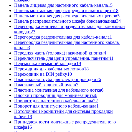
Панель лицевая для настенного кабель-канала
15
Панель монтажная для распределительного щита
18
Панель монтажная для распределительных щитков
5
Панель распределительного шкафа боковая/задняя
34
Перегородка концевая и разделительная для клеммной
колодки
23
Перегородка разделительная для кабель-канала
1
Перегородка разделительная для настенного кабель-
канала
3
Передняя часть (головка) нажимной кнопки
4
Переключатель для цепи управления, пакетный
1
Перемычка клеммной колодки
19
Переходник для кабельных лотков
18
Переходник на DIN рейку
10
Пластиковая труба для электропроводки
26
Пластиковый защитный рукав
7
Пластина монтажная для кабельного лотка
6
Плоский проводник для молниезащиты
6
Поворот для настенного кабель-канала
22
Поворот для плинтусного кабель-канала
1
Потолочный кронштейн для системы прокладки
кабеля
19
Принадлежности монтажные распределительного
шкафа
16