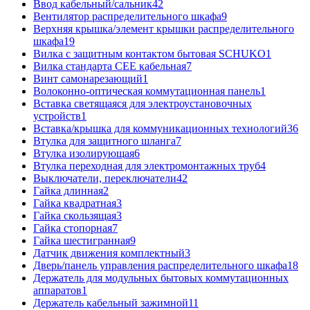
Ввод кабельный/сальник
42
Вентилятор распределительного шкафа
9
Верхняя крышка/элемент крышки распределительного
шкафа
19
Вилка с защитным контактом бытовая SCHUKO
1
Вилка стандарта CEE кабельная
7
Винт самонарезающий
1
Волоконно-оптическая коммутационная панель
1
Вставка светящаяся для электроустановочных
устройств
1
Вставка/крышка для коммуникационных технологий
36
Втулка для защитного шланга
7
Втулка изолирующая
6
Втулка переходная для электромонтажных труб
4
Выключатели, переключатели
42
Гайка длинная
2
Гайка квадратная
3
Гайка скользящая
3
Гайка стопорная
7
Гайка шестигранная
9
Датчик движения комплектный
3
Дверь/панель управления распределительного шкафа
18
Держатель для модульных бытовых коммутационных
аппаратов
1
Держатель кабельный зажимной
11