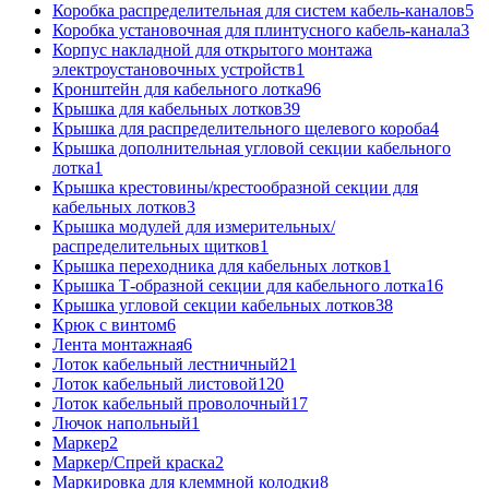
Коробка распределительная для систем кабель-каналов
5
Коробка установочная для плинтусного кабель-канала
3
Корпус накладной для открытого монтажа
электроустановочных устройств
1
Кронштейн для кабельного лотка
96
Крышка для кабельных лотков
39
Крышка для распределительного щелевого короба
4
Крышка дополнительная угловой секции кабельного
лотка
1
Крышка крестовины/крестообразной секции для
кабельных лотков
3
Крышка модулей для измерительных/
распределительных щитков
1
Крышка переходника для кабельных лотков
1
Крышка Т-образной секции для кабельного лотка
16
Крышка угловой секции кабельных лотков
38
Крюк с винтом
6
Лента монтажная
6
Лоток кабельный лестничный
21
Лоток кабельный листовой
120
Лоток кабельный проволочный
17
Лючок напольный
1
Маркер
2
Маркер/Спрей краска
2
Маркировка для клеммной колодки
8