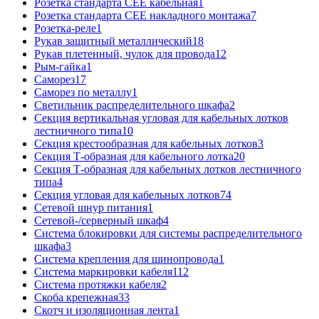
Розетка стандарта СЕЕ кабельная
1
Розетка стандарта СЕЕ накладного монтажа
7
Розетка-реле
1
Рукав защитный металлический
18
Рукав плетенный, чулок для провода
12
Рым-гайка
1
Саморез
17
Саморез по металлу
1
Светильник распределительного шкафа
2
Секция вертикальная угловая для кабельных лотков
лестничного типа
10
Секция крестообразная для кабельных лотков
3
Секция Т-образная для кабельного лотка
20
Секция Т-образная для кабельных лотков лестничного
типа
4
Секция угловая для кабельных лотков
74
Сетевой шнур питания
1
Сетевой-/серверный шкаф
4
Система блокировки для системы распределительного
шкафа
3
Система крепления для шинопровода
1
Система маркировки кабеля
112
Система протяжки кабеля
2
Скоба крепежная
33
Скотч и изоляционная лента
1