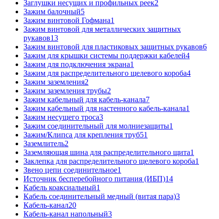
Заглушки несущих и профильных реек
2
Зажим балочный
5
Зажим винтовой Гофмана
1
Зажим винтовой для металлических защитных
рукавов
13
Зажим винтовой для пластиковых защитных рукавов
6
Зажим для крышки системы поддержки кабелей
4
Зажим для подключения экрана
1
Зажим для распределительного щелевого короба
4
Зажим заземления
2
Зажим заземления трубы
2
Зажим кабельный для кабель-канала
7
Зажим кабельный для настенного кабель-канала
1
Зажим несущего троса
3
Зажим соединительный для молниезащиты
1
Зажим/Клипса для крепления труб
51
Заземлитель
2
Заземляющая шина для распределительного щита
1
Заклепка для распределительного щелевого короба
1
Звено цепи соединительное
1
Источник бесперебойного питания (ИБП)
14
Кабель коаксиальный
1
Кабель соединительный медный (витая пара)
3
Кабель-канал
20
Кабель-канал напольный
3