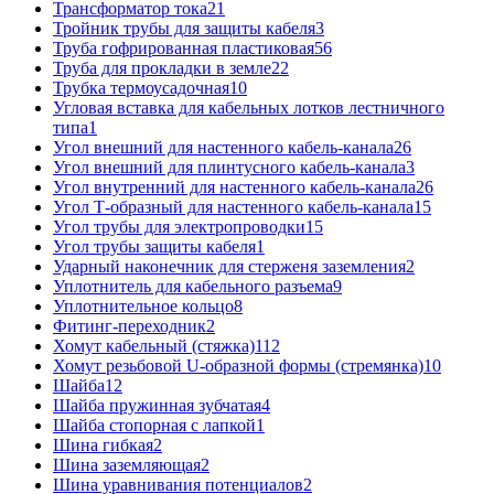
Трансформатор тока
21
Тройник трубы для защиты кабеля
3
Труба гофрированная пластиковая
56
Труба для прокладки в земле
22
Трубка термоусадочная
10
Угловая вставка для кабельных лотков лестничного
типа
1
Угол внешний для настенного кабель-канала
26
Угол внешний для плинтусного кабель-канала
3
Угол внутренний для настенного кабель-канала
26
Угол Т-образный для настенного кабель-канала
15
Угол трубы для электропроводки
15
Угол трубы защиты кабеля
1
Ударный наконечник для стерженя заземления
2
Уплотнитель для кабельного разъема
9
Уплотнительное кольцо
8
Фитинг-переходник
2
Хомут кабельный (стяжка)
112
Хомут резьбовой U-образной формы (стремянка)
10
Шайба
12
Шайба пружинная зубчатая
4
Шайба стопорная с лапкой
1
Шина гибкая
2
Шина заземляющая
2
Шина уравнивания потенциалов
2