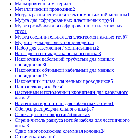
Маркировочный материал
1
Металлический проводник
2
Модуль расширения для электромонтажной колонны
1
Муфта для гофрированных пластиковых труб
4
Муфта резьбовая для гофрированных пластиковых
труб
1
Муфта соединительная для электромонтажных труб
7
Муфта трубы для электропроводки
25
Набор для заземления / молниезащиты
2
Накладка на стык для кабельного лотка
3
Наконечник кабельный трубчатый для медных
проводников
36
Наконечник обжимной кабельный для медных
проводников
13
Наконечник-гильза для медных проводников
5
Направляющая кабеля
1
Настенный и потолочный кронштейн для кабельного
лотка
21
Настенный кронштейн для кабельных лотков
1
Обогрев распределительного шкафа
7
Огнезащитное покрытие/обшивка
3
Ограничитель радиуса изгиба кабеля для лестничного
лотка
3
Одно-многополюсная клеммная колодка
24
Оптическая муфта
1