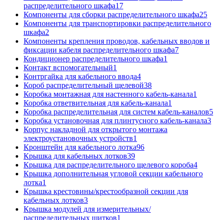
распределительного шкафа
17
Компоненты для сборки распределительного шкафа
25
Компоненты для транспортировки распределительного
шкафа
2
Компоненты крепления проводов, кабельных вводов и
фиксации кабеля распределительного шкафа
7
Кондиционер распределительного шкафа
1
Контакт вспомогательный
1
Контргайка для кабельного ввода
4
Короб распределительный щелевой
38
Коробка монтажная для настенного кабель-канала
1
Коробка ответвительная для кабель-канала
1
Коробка распределительная для систем кабель-каналов
5
Коробка установочная для плинтусного кабель-канала
3
Корпус накладной для открытого монтажа
электроустановочных устройств
1
Кронштейн для кабельного лотка
96
Крышка для кабельных лотков
39
Крышка для распределительного щелевого короба
4
Крышка дополнительная угловой секции кабельного
лотка
1
Крышка крестовины/крестообразной секции для
кабельных лотков
3
Крышка модулей для измерительных/
распределительных щитков
1