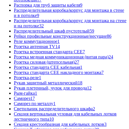
Распорка для труб защиты кабеля
9
Распределительная коробка/корпус для монтажа в стене
и в потолке
9
Распределительная коробка/корпус для монтажа на стене
и на потолке
32
Распределительный шкаф пустотелый
59
Рейки профильные конструкционные/несущие
86
Реле коммутационное
1
Розетка антенная TV
14
Розетка встроенная стандарта CEE
7
Розетка медная коммуникационная (витая пара)
24
Розетка силовая (штепсельная)
27
Розетка стандарта СЕЕ кабельная
1
Розетка стандарта СЕЕ накладного монтажа
7
Розетка-реле
1
Рукав защитный металлический
18
Рукав плетенный, чулок для провода
12
Рым-гайка
1
Саморез
17
Саморез по металлу
1
Светильник распределительного шкафа
2
Секция вертикальная угловая для кабельных лотков
лестничного типа
10
Секция крестообразная для кабельных лотков
3