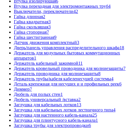
Втулка изолирующая
6
Втулка переходная для электромонтажных труб
4
Выключатели, переключатели
42
Гайка длинная
2
Гайка квадратная
3
Гайка скользящая
3
Гайка стопорная
7
Гайка шестигранная
9
Датчик движения комплектный
3
Дверь/панель управления распределительного шкафа
18
Держатель для модульных бытовых коммутационных
аппаратов
1
Держатель кабельный зажимной
11
Держатель кровельный проводника для молниезащиты
7
Держатель проводника для молниезащиты
8
Держатель трубы/кабеля кабеленесущей системы
4
Деталь крепежная для несущих и и профильных реек
6
Диммер
7
Дюбель для полых стен
1
Дюбель универсальный /вставка
2
Заглушка для кабельных лотков
13
Заглушка для кабельных лотков лестничного типа
4
Заглушка для настенного кабель-канала
25
Заглушка для плинтусного кабель-канала
1
Заглушка трубы для электропроводки
6