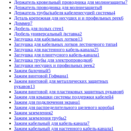
Держатель кровельный проводника для молниезащиты
7
Держатель проводника для молниезащиты
8
Держатель трубы/кабеля кабеленесущей системы
4
Деталь крепежная для несущих и и профильных реек
6
Диммер
7
Дюбель для полых стен
1
Дюбель универсальный /вставка
2
Заглушка для кабельных лотков
13
Заглушка для кабельных лотков лестничного типа
4
Заглушка для настенного кабель-канала
25
Заглушка для плинтусного кабель-канала
1
Заглушка трубы для электропроводки
6
Заглушки несущих и профильных реек
2
Зажим балочный
5
Зажим винтовой Гофмана
1
Зажим винтовой для металлических защитных
рукавов
13
Зажим винтовой для пластиковых защитных рукавов
6
Зажим для крышки системы поддержки кабелей
4
Зажим для подключения экрана
1
Зажим для распределительного щелевого короба
4
Зажим заземления
2
Зажим заземления трубы
2
Зажим кабельный для кабель-канала
7
Зажим кабельный для настенного кабель-канала
1