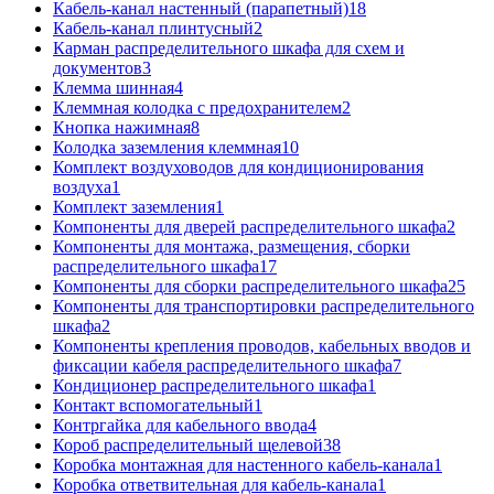
Кабель-канал настенный (парапетный)
18
Кабель-канал плинтусный
2
Карман распределительного шкафа для схем и
документов
3
Клемма шинная
4
Клеммная колодка с предохранителем
2
Кнопка нажимная
8
Колодка заземления клеммная
10
Комплект воздуховодов для кондиционирования
воздуха
1
Комплект заземления
1
Компоненты для дверей распределительного шкафа
2
Компоненты для монтажа, размещения, сборки
распределительного шкафа
17
Компоненты для сборки распределительного шкафа
25
Компоненты для транспортировки распределительного
шкафа
2
Компоненты крепления проводов, кабельных вводов и
фиксации кабеля распределительного шкафа
7
Кондиционер распределительного шкафа
1
Контакт вспомогательный
1
Контргайка для кабельного ввода
4
Короб распределительный щелевой
38
Коробка монтажная для настенного кабель-канала
1
Коробка ответвительная для кабель-канала
1