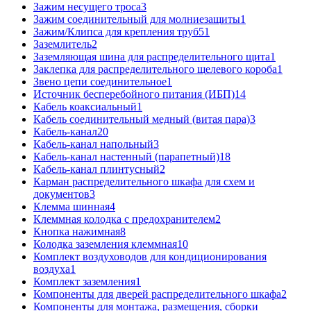
Зажим несущего троса
3
Зажим соединительный для молниезащиты
1
Зажим/Клипса для крепления труб
51
Заземлитель
2
Заземляющая шина для распределительного щита
1
Заклепка для распределительного щелевого короба
1
Звено цепи соединительное
1
Источник бесперебойного питания (ИБП)
14
Кабель коаксиальный
1
Кабель соединительный медный (витая пара)
3
Кабель-канал
20
Кабель-канал напольный
3
Кабель-канал настенный (парапетный)
18
Кабель-канал плинтусный
2
Карман распределительного шкафа для схем и
документов
3
Клемма шинная
4
Клеммная колодка с предохранителем
2
Кнопка нажимная
8
Колодка заземления клеммная
10
Комплект воздуховодов для кондиционирования
воздуха
1
Комплект заземления
1
Компоненты для дверей распределительного шкафа
2
Компоненты для монтажа, размещения, сборки