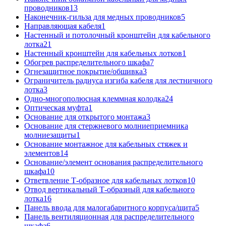
проводников
13
Наконечник-гильза для медных проводников
5
Направляющая кабеля
1
Настенный и потолочный кронштейн для кабельного
лотка
21
Настенный кронштейн для кабельных лотков
1
Обогрев распределительного шкафа
7
Огнезащитное покрытие/обшивка
3
Ограничитель радиуса изгиба кабеля для лестничного
лотка
3
Одно-многополюсная клеммная колодка
24
Оптическая муфта
1
Основание для открытого монтажа
3
Основание для стержневого молниеприемника
молниезащиты
1
Основание монтажное для кабельных стяжек и
элементов
14
Основание/элемент основания распределительного
шкафа
10
Ответвление Т-образное для кабельных лотков
10
Отвод вертикальный Т-образный для кабельного
лотка
16
Панель ввода для малогабаритного корпуса/щита
5
Панель вентиляционная для распределительного
шкафа
6