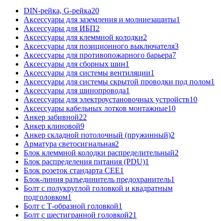
DIN-рейка, G-рейка
20
Аксессуары для заземления и молниезащиты
1
Аксессуары для ИБП
2
Аксессуары для клеммной колодки
2
Аксессуары для позиционного выключателя
3
Аксессуары для противопожарного барьера
7
Аксессуары для сборных шин
1
Аксессуары для системы вентиляции
1
Аксессуары для системы скрытой проводки под полом
1
Аксессуары для шинопровода
1
Аксессуары для электроустановочных устройств
10
Аксессуары кабельных лотков монтажные
10
Анкер забивной
22
Анкер клиновой
9
Анкер складной потолочный (пружинный)
2
Арматура светосигнальная
2
Блок клеммной колодки распределительный
2
Блок распределения питания (PDU)
1
Блок розеток стандарта CEE
1
Блок-линия разъединитель предохранитель
1
Болт с полукруглой головкой и квадратным
подголовком
1
Болт с Т-образной головкой
1
Болт с шестигранной головкой
21