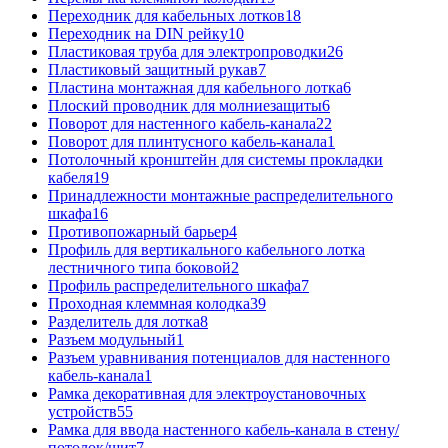
Переходник для кабельных лотков
18
Переходник на DIN рейку
10
Пластиковая труба для электропроводки
26
Пластиковый защитный рукав
7
Пластина монтажная для кабельного лотка
6
Плоский проводник для молниезащиты
6
Поворот для настенного кабель-канала
22
Поворот для плинтусного кабель-канала
1
Потолочный кронштейн для системы прокладки
кабеля
19
Принадлежности монтажные распределительного
шкафа
16
Противопожарный барьер
4
Профиль для вертикального кабельного лотка
лестничного типа боковой
2
Профиль распределительного шкафа
7
Проходная клеммная колодка
39
Разделитель для лотка
8
Разъем модульный
1
Разъем уравнивания потенциалов для настенного
кабель-канала
1
Рамка декоративная для электроустановочных
устройств
55
Рамка для ввода настенного кабель-канала в стену/
потолок/щит
7