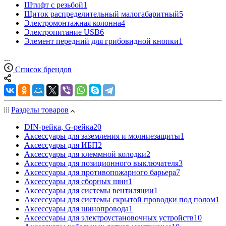
Штифт с резьбой
1
Щиток распределительный малогабаритный
5
Электромонтажная колонна
4
Электропитание USB
6
Элемент передний для грибовидной кнопки
1
...
Список брендов
Разделы товаров
DIN-рейка, G-рейка
20
Аксессуары для заземления и молниезащиты
1
Аксессуары для ИБП
2
Аксессуары для клеммной колодки
2
Аксессуары для позиционного выключателя
3
Аксессуары для противопожарного барьера
7
Аксессуары для сборных шин
1
Аксессуары для системы вентиляции
1
Аксессуары для системы скрытой проводки под полом
1
Аксессуары для шинопровода
1
Аксессуары для электроустановочных устройств
10