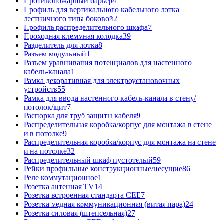
Противопожарный барьер
4
Профиль для вертикального кабельного лотка
лестничного типа боковой
2
Профиль распределительного шкафа
7
Проходная клеммная колодка
39
Разделитель для лотка
8
Разъем модульный
1
Разъем уравнивания потенциалов для настенного
кабель-канала
1
Рамка декоративная для электроустановочных
устройств
55
Рамка для ввода настенного кабель-канала в стену/
потолок/щит
7
Распорка для труб защиты кабеля
9
Распределительная коробка/корпус для монтажа в стене
и в потолке
9
Распределительная коробка/корпус для монтажа на стене
и на потолке
32
Распределительный шкаф пустотелый
59
Рейки профильные конструкционные/несущие
86
Реле коммутационное
1
Розетка антенная TV
14
Розетка встроенная стандарта CEE
7
Розетка медная коммуникационная (витая пара)
24
Розетка силовая (штепсельная)
27