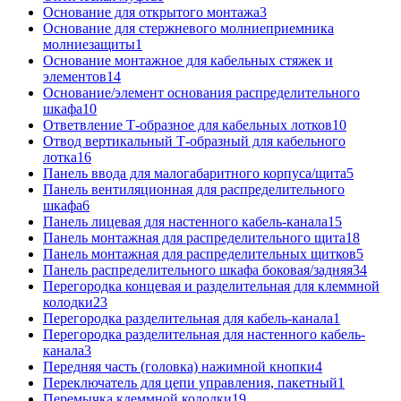
Основание для открытого монтажа
3
Основание для стержневого молниеприемника
молниезащиты
1
Основание монтажное для кабельных стяжек и
элементов
14
Основание/элемент основания распределительного
шкафа
10
Ответвление Т-образное для кабельных лотков
10
Отвод вертикальный Т-образный для кабельного
лотка
16
Панель ввода для малогабаритного корпуса/щита
5
Панель вентиляционная для распределительного
шкафа
6
Панель лицевая для настенного кабель-канала
15
Панель монтажная для распределительного щита
18
Панель монтажная для распределительных щитков
5
Панель распределительного шкафа боковая/задняя
34
Перегородка концевая и разделительная для клеммной
колодки
23
Перегородка разделительная для кабель-канала
1
Перегородка разделительная для настенного кабель-
канала
3
Передняя часть (головка) нажимной кнопки
4
Переключатель для цепи управления, пакетный
1
Перемычка клеммной колодки
19