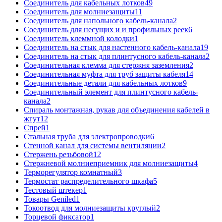
Соединитель для кабельных лотков
49
Соединитель для молниезащиты
11
Соединитель для напольного кабель-канала
2
Соединитель для несущих и и профильных реек
6
Соединитель клеммной колодки
1
Соединитель на стык для настенного кабель-канала
19
Соединитель на стык для плинтусного кабель-канала
2
Соединительная клемма для стержня заземления
2
Соединительная муфта для труб защиты кабеля
14
Соединительные детали для кабельных лотков
9
Соединительный элемент для плинтусного кабель-
канала
2
Спираль монтажная, рукав для объединения кабелей в
жгут
12
Спрей
1
Стальная труба для электропроводки
6
Стенной канал для системы вентиляции
2
Стержень резьбовой
12
Стержневой молниеприемник для молниезащиты
4
Терморегулятор комнатный
3
Термостат распределительного шкафа
5
Тестовый штекер
1
Товары Geniled
1
Токоотвод для молниезащиты круглый
2
Торцевой фиксатор
1