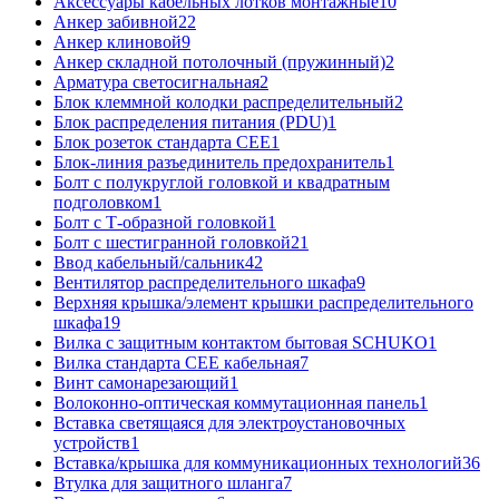
Аксессуары кабельных лотков монтажные
10
Анкер забивной
22
Анкер клиновой
9
Анкер складной потолочный (пружинный)
2
Арматура светосигнальная
2
Блок клеммной колодки распределительный
2
Блок распределения питания (PDU)
1
Блок розеток стандарта CEE
1
Блок-линия разъединитель предохранитель
1
Болт с полукруглой головкой и квадратным
подголовком
1
Болт с Т-образной головкой
1
Болт с шестигранной головкой
21
Ввод кабельный/сальник
42
Вентилятор распределительного шкафа
9
Верхняя крышка/элемент крышки распределительного
шкафа
19
Вилка с защитным контактом бытовая SCHUKO
1
Вилка стандарта CEE кабельная
7
Винт самонарезающий
1
Волоконно-оптическая коммутационная панель
1
Вставка светящаяся для электроустановочных
устройств
1
Вставка/крышка для коммуникационных технологий
36
Втулка для защитного шланга
7