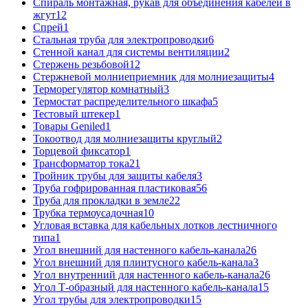
Спираль монтажная, рукав для объединения кабелей в
жгут
12
Спрей
1
Стальная труба для электропроводки
6
Стенной канал для системы вентиляции
2
Стержень резьбовой
12
Стержневой молниеприемник для молниезащиты
4
Терморегулятор комнатный
3
Термостат распределительного шкафа
5
Тестовый штекер
1
Товары Geniled
1
Токоотвод для молниезащиты круглый
2
Торцевой фиксатор
1
Трансформатор тока
21
Тройник трубы для защиты кабеля
3
Труба гофрированная пластиковая
56
Труба для прокладки в земле
22
Трубка термоусадочная
10
Угловая вставка для кабельных лотков лестничного
типа
1
Угол внешний для настенного кабель-канала
26
Угол внешний для плинтусного кабель-канала
3
Угол внутренний для настенного кабель-канала
26
Угол Т-образный для настенного кабель-канала
15
Угол трубы для электропроводки
15