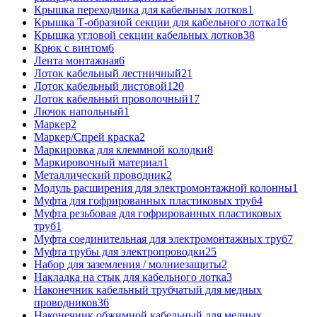
Крышка переходника для кабельных лотков
1
Крышка Т-образной секции для кабельного лотка
16
Крышка угловой секции кабельных лотков
38
Крюк с винтом
6
Лента монтажная
6
Лоток кабельный лестничный
21
Лоток кабельный листовой
120
Лоток кабельный проволочный
17
Лючок напольный
1
Маркер
2
Маркер/Спрей краска
2
Маркировка для клеммной колодки
8
Маркировочный материал
1
Металлический проводник
2
Модуль расширения для электромонтажной колонны
1
Муфта для гофрированных пластиковых труб
4
Муфта резьбовая для гофрированных пластиковых
труб
1
Муфта соединительная для электромонтажных труб
7
Муфта трубы для электропроводки
25
Набор для заземления / молниезащиты
2
Накладка на стык для кабельного лотка
3
Наконечник кабельный трубчатый для медных
проводников
36
Наконечник обжимной кабельный для медных