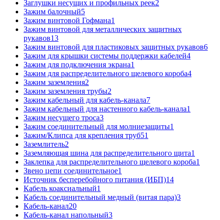
Заглушки несущих и профильных реек
2
Зажим балочный
5
Зажим винтовой Гофмана
1
Зажим винтовой для металлических защитных
рукавов
13
Зажим винтовой для пластиковых защитных рукавов
6
Зажим для крышки системы поддержки кабелей
4
Зажим для подключения экрана
1
Зажим для распределительного щелевого короба
4
Зажим заземления
2
Зажим заземления трубы
2
Зажим кабельный для кабель-канала
7
Зажим кабельный для настенного кабель-канала
1
Зажим несущего троса
3
Зажим соединительный для молниезащиты
1
Зажим/Клипса для крепления труб
51
Заземлитель
2
Заземляющая шина для распределительного щита
1
Заклепка для распределительного щелевого короба
1
Звено цепи соединительное
1
Источник бесперебойного питания (ИБП)
14
Кабель коаксиальный
1
Кабель соединительный медный (витая пара)
3
Кабель-канал
20
Кабель-канал напольный
3