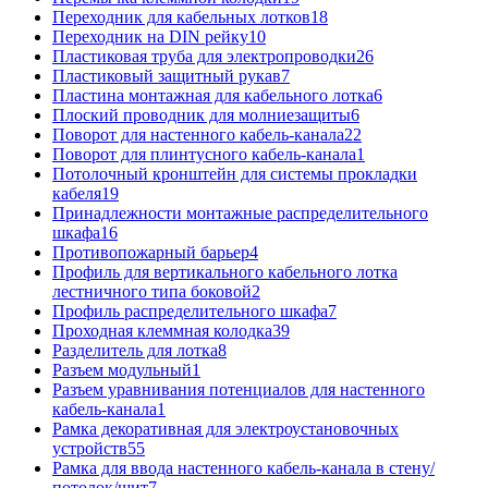
Переходник для кабельных лотков
18
Переходник на DIN рейку
10
Пластиковая труба для электропроводки
26
Пластиковый защитный рукав
7
Пластина монтажная для кабельного лотка
6
Плоский проводник для молниезащиты
6
Поворот для настенного кабель-канала
22
Поворот для плинтусного кабель-канала
1
Потолочный кронштейн для системы прокладки
кабеля
19
Принадлежности монтажные распределительного
шкафа
16
Противопожарный барьер
4
Профиль для вертикального кабельного лотка
лестничного типа боковой
2
Профиль распределительного шкафа
7
Проходная клеммная колодка
39
Разделитель для лотка
8
Разъем модульный
1
Разъем уравнивания потенциалов для настенного
кабель-канала
1
Рамка декоративная для электроустановочных
устройств
55
Рамка для ввода настенного кабель-канала в стену/
потолок/щит
7