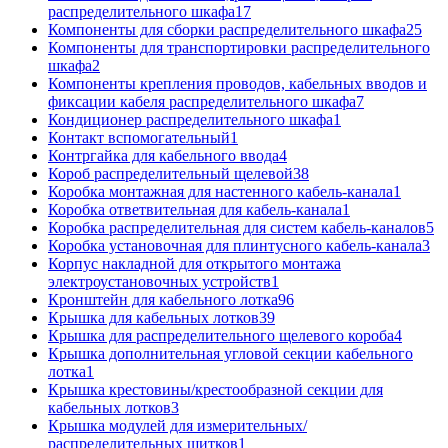
распределительного шкафа
17
Компоненты для сборки распределительного шкафа
25
Компоненты для транспортировки распределительного
шкафа
2
Компоненты крепления проводов, кабельных вводов и
фиксации кабеля распределительного шкафа
7
Кондиционер распределительного шкафа
1
Контакт вспомогательный
1
Контргайка для кабельного ввода
4
Короб распределительный щелевой
38
Коробка монтажная для настенного кабель-канала
1
Коробка ответвительная для кабель-канала
1
Коробка распределительная для систем кабель-каналов
5
Коробка установочная для плинтусного кабель-канала
3
Корпус накладной для открытого монтажа
электроустановочных устройств
1
Кронштейн для кабельного лотка
96
Крышка для кабельных лотков
39
Крышка для распределительного щелевого короба
4
Крышка дополнительная угловой секции кабельного
лотка
1
Крышка крестовины/крестообразной секции для
кабельных лотков
3
Крышка модулей для измерительных/
распределительных щитков
1