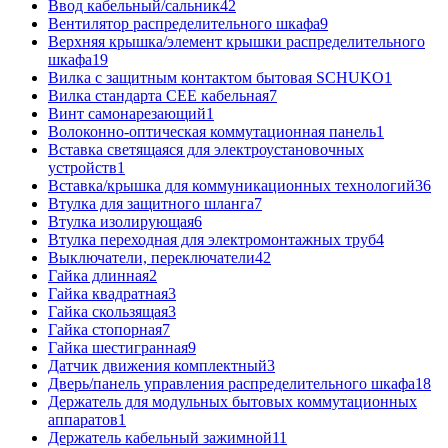
Ввод кабельный/сальник
42
Вентилятор распределительного шкафа
9
Верхняя крышка/элемент крышки распределительного
шкафа
19
Вилка с защитным контактом бытовая SCHUKO
1
Вилка стандарта CEE кабельная
7
Винт самонарезающий
1
Волоконно-оптическая коммутационная панель
1
Вставка светящаяся для электроустановочных
устройств
1
Вставка/крышка для коммуникационных технологий
36
Втулка для защитного шланга
7
Втулка изолирующая
6
Втулка переходная для электромонтажных труб
4
Выключатели, переключатели
42
Гайка длинная
2
Гайка квадратная
3
Гайка скользящая
3
Гайка стопорная
7
Гайка шестигранная
9
Датчик движения комплектный
3
Дверь/панель управления распределительного шкафа
18
Держатель для модульных бытовых коммутационных
аппаратов
1
Держатель кабельный зажимной
11