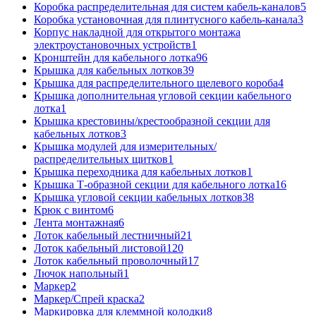
Коробка распределительная для систем кабель-каналов
5
Коробка установочная для плинтусного кабель-канала
3
Корпус накладной для открытого монтажа
электроустановочных устройств
1
Кронштейн для кабельного лотка
96
Крышка для кабельных лотков
39
Крышка для распределительного щелевого короба
4
Крышка дополнительная угловой секции кабельного
лотка
1
Крышка крестовины/крестообразной секции для
кабельных лотков
3
Крышка модулей для измерительных/
распределительных щитков
1
Крышка переходника для кабельных лотков
1
Крышка Т-образной секции для кабельного лотка
16
Крышка угловой секции кабельных лотков
38
Крюк с винтом
6
Лента монтажная
6
Лоток кабельный лестничный
21
Лоток кабельный листовой
120
Лоток кабельный проволочный
17
Лючок напольный
1
Маркер
2
Маркер/Спрей краска
2
Маркировка для клеммной колодки
8