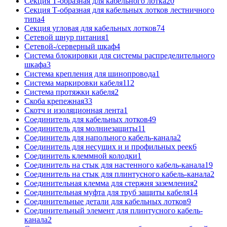
Секция Т-образная для кабельного лотка
20
Секция Т-образная для кабельных лотков лестничного
типа
4
Секция угловая для кабельных лотков
74
Сетевой шнур питания
1
Сетевой-/серверный шкаф
4
Система блокировки для системы распределительного
шкафа
3
Система крепления для шинопровода
1
Система маркировки кабеля
112
Система протяжки кабеля
2
Скоба крепежная
33
Скотч и изоляционная лента
1
Соединитель для кабельных лотков
49
Соединитель для молниезащиты
11
Соединитель для напольного кабель-канала
2
Соединитель для несущих и и профильных реек
6
Соединитель клеммной колодки
1
Соединитель на стык для настенного кабель-канала
19
Соединитель на стык для плинтусного кабель-канала
2
Соединительная клемма для стержня заземления
2
Соединительная муфта для труб защиты кабеля
14
Соединительные детали для кабельных лотков
9
Соединительный элемент для плинтусного кабель-
канала
2