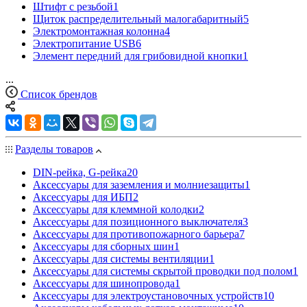
Штифт с резьбой
1
Щиток распределительный малогабаритный
5
Электромонтажная колонна
4
Электропитание USB
6
Элемент передний для грибовидной кнопки
1
...
Список брендов
Разделы товаров
DIN-рейка, G-рейка
20
Аксессуары для заземления и молниезащиты
1
Аксессуары для ИБП
2
Аксессуары для клеммной колодки
2
Аксессуары для позиционного выключателя
3
Аксессуары для противопожарного барьера
7
Аксессуары для сборных шин
1
Аксессуары для системы вентиляции
1
Аксессуары для системы скрытой проводки под полом
1
Аксессуары для шинопровода
1
Аксессуары для электроустановочных устройств
10