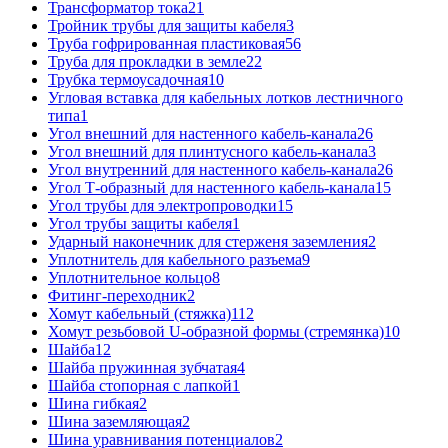
Трансформатор тока
21
Тройник трубы для защиты кабеля
3
Труба гофрированная пластиковая
56
Труба для прокладки в земле
22
Трубка термоусадочная
10
Угловая вставка для кабельных лотков лестничного
типа
1
Угол внешний для настенного кабель-канала
26
Угол внешний для плинтусного кабель-канала
3
Угол внутренний для настенного кабель-канала
26
Угол Т-образный для настенного кабель-канала
15
Угол трубы для электропроводки
15
Угол трубы защиты кабеля
1
Ударный наконечник для стерженя заземления
2
Уплотнитель для кабельного разъема
9
Уплотнительное кольцо
8
Фитинг-переходник
2
Хомут кабельный (стяжка)
112
Хомут резьбовой U-образной формы (стремянка)
10
Шайба
12
Шайба пружинная зубчатая
4
Шайба стопорная с лапкой
1
Шина гибкая
2
Шина заземляющая
2
Шина уравнивания потенциалов
2