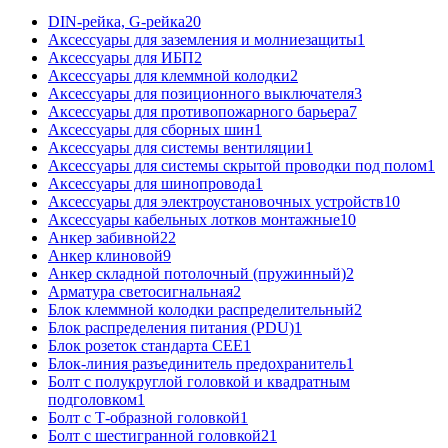
DIN-рейка, G-рейка
20
Аксессуары для заземления и молниезащиты
1
Аксессуары для ИБП
2
Аксессуары для клеммной колодки
2
Аксессуары для позиционного выключателя
3
Аксессуары для противопожарного барьера
7
Аксессуары для сборных шин
1
Аксессуары для системы вентиляции
1
Аксессуары для системы скрытой проводки под полом
1
Аксессуары для шинопровода
1
Аксессуары для электроустановочных устройств
10
Аксессуары кабельных лотков монтажные
10
Анкер забивной
22
Анкер клиновой
9
Анкер складной потолочный (пружинный)
2
Арматура светосигнальная
2
Блок клеммной колодки распределительный
2
Блок распределения питания (PDU)
1
Блок розеток стандарта CEE
1
Блок-линия разъединитель предохранитель
1
Болт с полукруглой головкой и квадратным
подголовком
1
Болт с Т-образной головкой
1
Болт с шестигранной головкой
21