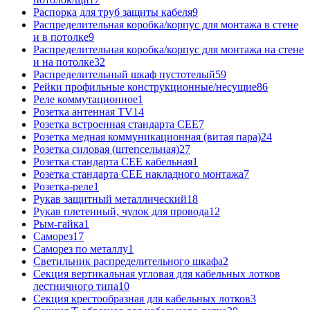
Распорка для труб защиты кабеля
9
Распределительная коробка/корпус для монтажа в стене
и в потолке
9
Распределительная коробка/корпус для монтажа на стене
и на потолке
32
Распределительный шкаф пустотелый
59
Рейки профильные конструкционные/несущие
86
Реле коммутационное
1
Розетка антенная TV
14
Розетка встроенная стандарта CEE
7
Розетка медная коммуникационная (витая пара)
24
Розетка силовая (штепсельная)
27
Розетка стандарта СЕЕ кабельная
1
Розетка стандарта СЕЕ накладного монтажа
7
Розетка-реле
1
Рукав защитный металлический
18
Рукав плетенный, чулок для провода
12
Рым-гайка
1
Саморез
17
Саморез по металлу
1
Светильник распределительного шкафа
2
Секция вертикальная угловая для кабельных лотков
лестничного типа
10
Секция крестообразная для кабельных лотков
3