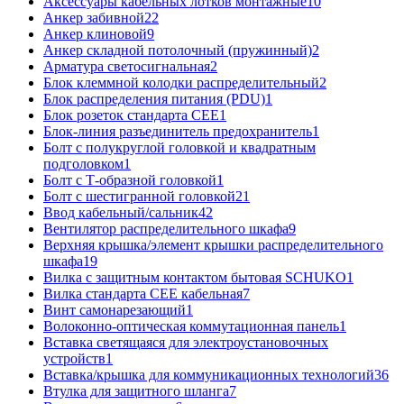
Аксессуары кабельных лотков монтажные
10
Анкер забивной
22
Анкер клиновой
9
Анкер складной потолочный (пружинный)
2
Арматура светосигнальная
2
Блок клеммной колодки распределительный
2
Блок распределения питания (PDU)
1
Блок розеток стандарта CEE
1
Блок-линия разъединитель предохранитель
1
Болт с полукруглой головкой и квадратным
подголовком
1
Болт с Т-образной головкой
1
Болт с шестигранной головкой
21
Ввод кабельный/сальник
42
Вентилятор распределительного шкафа
9
Верхняя крышка/элемент крышки распределительного
шкафа
19
Вилка с защитным контактом бытовая SCHUKO
1
Вилка стандарта CEE кабельная
7
Винт самонарезающий
1
Волоконно-оптическая коммутационная панель
1
Вставка светящаяся для электроустановочных
устройств
1
Вставка/крышка для коммуникационных технологий
36
Втулка для защитного шланга
7