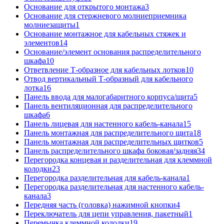
Основание для открытого монтажа
3
Основание для стержневого молниеприемника
молниезащиты
1
Основание монтажное для кабельных стяжек и
элементов
14
Основание/элемент основания распределительного
шкафа
10
Ответвление Т-образное для кабельных лотков
10
Отвод вертикальный Т-образный для кабельного
лотка
16
Панель ввода для малогабаритного корпуса/щита
5
Панель вентиляционная для распределительного
шкафа
6
Панель лицевая для настенного кабель-канала
15
Панель монтажная для распределительного щита
18
Панель монтажная для распределительных щитков
5
Панель распределительного шкафа боковая/задняя
34
Перегородка концевая и разделительная для клеммной
колодки
23
Перегородка разделительная для кабель-канала
1
Перегородка разделительная для настенного кабель-
канала
3
Передняя часть (головка) нажимной кнопки
4
Переключатель для цепи управления, пакетный
1
Перемычка клеммной колодки
19