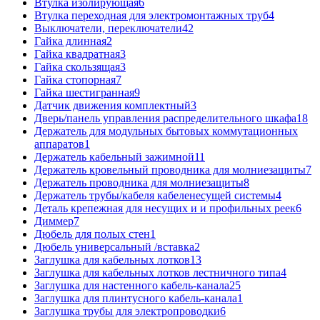
Втулка изолирующая
6
Втулка переходная для электромонтажных труб
4
Выключатели, переключатели
42
Гайка длинная
2
Гайка квадратная
3
Гайка скользящая
3
Гайка стопорная
7
Гайка шестигранная
9
Датчик движения комплектный
3
Дверь/панель управления распределительного шкафа
18
Держатель для модульных бытовых коммутационных
аппаратов
1
Держатель кабельный зажимной
11
Держатель кровельный проводника для молниезащиты
7
Держатель проводника для молниезащиты
8
Держатель трубы/кабеля кабеленесущей системы
4
Деталь крепежная для несущих и и профильных реек
6
Диммер
7
Дюбель для полых стен
1
Дюбель универсальный /вставка
2
Заглушка для кабельных лотков
13
Заглушка для кабельных лотков лестничного типа
4
Заглушка для настенного кабель-канала
25
Заглушка для плинтусного кабель-канала
1
Заглушка трубы для электропроводки
6