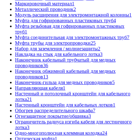
Маркировочный материал
1
Металлический проводник
2
Модуль расширения для электромонтажной колонны
1
Муфта для гофрированных пластиковых труб
4
Муфта резьбовая для гофрированных пластиковых
труб
1
Муфта соединительная для электромонтажных труб
7
Муфта трубы для электропроводки
25
Набор для заземления / молниезащиты
2
Накладка на стык для кабельного лотка
3
Наконечник кабельный трубчатый для медных
проводников
36
Наконечник обжимной кабельный для медных
проводников
13
Наконечник-гильза для медных проводников
5
Направляющая кабеля
1
Настенный и потолочный кронштейн для кабельного
лотка
21
Настенный кронштейн для кабельных лотков
1
Обогрев распределительного шкафа
7
Огнезащитное покрытие/обшивка
3
Ограничитель радиуса изгиба кабеля для лестничного
лотка
3
Одно-многополюсная клеммная колодка
24
Оптическая муфта
1