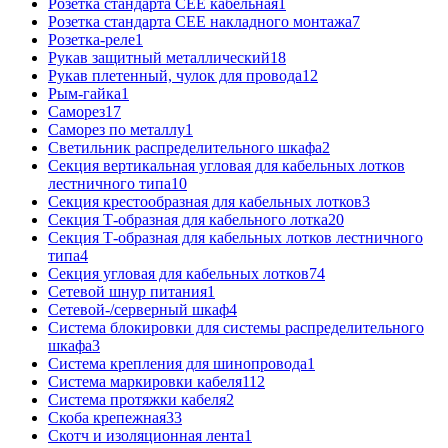
Розетка стандарта СЕЕ кабельная
1
Розетка стандарта СЕЕ накладного монтажа
7
Розетка-реле
1
Рукав защитный металлический
18
Рукав плетенный, чулок для провода
12
Рым-гайка
1
Саморез
17
Саморез по металлу
1
Светильник распределительного шкафа
2
Секция вертикальная угловая для кабельных лотков
лестничного типа
10
Секция крестообразная для кабельных лотков
3
Секция Т-образная для кабельного лотка
20
Секция Т-образная для кабельных лотков лестничного
типа
4
Секция угловая для кабельных лотков
74
Сетевой шнур питания
1
Сетевой-/серверный шкаф
4
Система блокировки для системы распределительного
шкафа
3
Система крепления для шинопровода
1
Система маркировки кабеля
112
Система протяжки кабеля
2
Скоба крепежная
33
Скотч и изоляционная лента
1