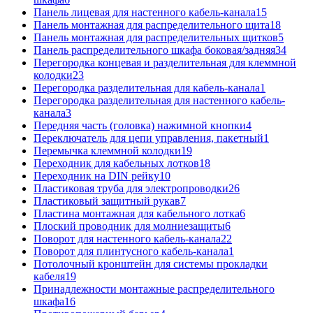
Панель лицевая для настенного кабель-канала
15
Панель монтажная для распределительного щита
18
Панель монтажная для распределительных щитков
5
Панель распределительного шкафа боковая/задняя
34
Перегородка концевая и разделительная для клеммной
колодки
23
Перегородка разделительная для кабель-канала
1
Перегородка разделительная для настенного кабель-
канала
3
Передняя часть (головка) нажимной кнопки
4
Переключатель для цепи управления, пакетный
1
Перемычка клеммной колодки
19
Переходник для кабельных лотков
18
Переходник на DIN рейку
10
Пластиковая труба для электропроводки
26
Пластиковый защитный рукав
7
Пластина монтажная для кабельного лотка
6
Плоский проводник для молниезащиты
6
Поворот для настенного кабель-канала
22
Поворот для плинтусного кабель-канала
1
Потолочный кронштейн для системы прокладки
кабеля
19
Принадлежности монтажные распределительного
шкафа
16