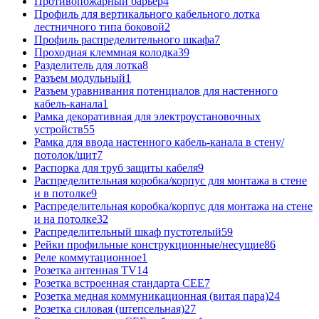
Противопожарный барьер
4
Профиль для вертикального кабельного лотка
лестничного типа боковой
2
Профиль распределительного шкафа
7
Проходная клеммная колодка
39
Разделитель для лотка
8
Разъем модульный
1
Разъем уравнивания потенциалов для настенного
кабель-канала
1
Рамка декоративная для электроустановочных
устройств
55
Рамка для ввода настенного кабель-канала в стену/
потолок/щит
7
Распорка для труб защиты кабеля
9
Распределительная коробка/корпус для монтажа в стене
и в потолке
9
Распределительная коробка/корпус для монтажа на стене
и на потолке
32
Распределительный шкаф пустотелый
59
Рейки профильные конструкционные/несущие
86
Реле коммутационное
1
Розетка антенная TV
14
Розетка встроенная стандарта CEE
7
Розетка медная коммуникационная (витая пара)
24
Розетка силовая (штепсельная)
27