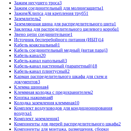
Зажим несущего троса
3
Зажим соединительный для молниезащиты
1
Зажим/Клипса для крепления труб
51
Заземлитель
2
Заземляющая шина для распределительного щита
1
Заклепка для распределительного щелевого короба
1
Звено цепи соединительное
1
Источник бесперебойного питания (ИБП)
14
Кабель коаксиальный
1
Кабель соединительный медный (витая пара)
3
Кабель-канал
20
Кабель-канал напольный
3
Кабель-канал настенный (парапетный)
18
Кабель-канал плинтусный
2
Карман распределительного шкафа для схем и
документов
3
Клемма шинная
4
Клеммная колодка с предохранителем
2
Кнопка нажимная
8
Колодка заземления клеммная
10
Комплект воздуховодов для кондиционирования
воздуха
1
Комплект заземления
1
Компоненты для дверей распределительного шкафа
2
Компоненты для монтажа, размещения, сборки