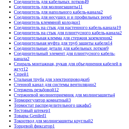
Соединитель для кабельных лотков
49
Соединитель для молниезащиты
11
Соединитель для напольного кабель-канала
2
Соединитель для несущих и и профильных реек
6
Соединитель клеммной колодки
1
Соединитель на стык для настенного кабель-канала
19
Соединитель на стык для плинтусного кабель-канала
2
Соединительная клемма для стержня заземления
2
Соединительная муфта для труб защиты кабеля
14
Соединительные детали для кабельных лотков
9
Соединительный элемент для плинтусного кабель-
канала
2
Спираль монтажная, рукав для объединения кабелей в
жгут
12
Спрей
1
Стальная труба для электропроводки
6
Стенной канал для системы вентиляции
2
Стержень резьбовой
12
Стержневой молниеприемник для молниезащиты
4
Терморегулятор комнатный
3
Термостат распределительного шкафа
5
Тестовый штекер
1
Товары Geniled
1
Токоотвод для молниезащиты круглый
2
Торцевой фиксатор
1