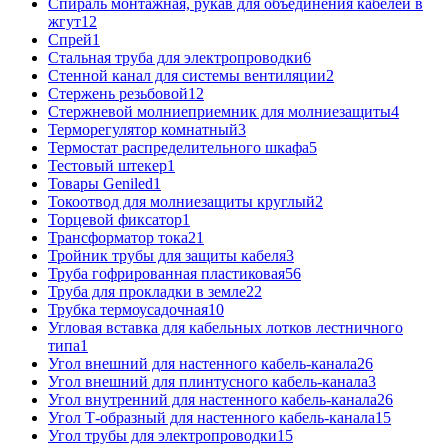
Спираль монтажная, рукав для объединения кабелей в
жгут
12
Спрей
1
Стальная труба для электропроводки
6
Стенной канал для системы вентиляции
2
Стержень резьбовой
12
Стержневой молниеприемник для молниезащиты
4
Терморегулятор комнатный
3
Термостат распределительного шкафа
5
Тестовый штекер
1
Товары Geniled
1
Токоотвод для молниезащиты круглый
2
Торцевой фиксатор
1
Трансформатор тока
21
Тройник трубы для защиты кабеля
3
Труба гофрированная пластиковая
56
Труба для прокладки в земле
22
Трубка термоусадочная
10
Угловая вставка для кабельных лотков лестничного
типа
1
Угол внешний для настенного кабель-канала
26
Угол внешний для плинтусного кабель-канала
3
Угол внутренний для настенного кабель-канала
26
Угол Т-образный для настенного кабель-канала
15
Угол трубы для электропроводки
15