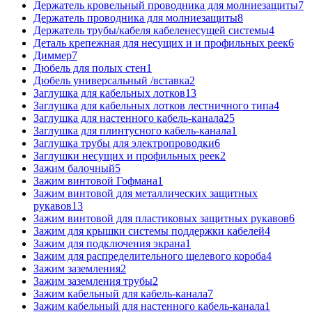
Держатель кровельный проводника для молниезащиты
7
Держатель проводника для молниезащиты
8
Держатель трубы/кабеля кабеленесущей системы
4
Деталь крепежная для несущих и и профильных реек
6
Диммер
7
Дюбель для полых стен
1
Дюбель универсальный /вставка
2
Заглушка для кабельных лотков
13
Заглушка для кабельных лотков лестничного типа
4
Заглушка для настенного кабель-канала
25
Заглушка для плинтусного кабель-канала
1
Заглушка трубы для электропроводки
6
Заглушки несущих и профильных реек
2
Зажим балочный
5
Зажим винтовой Гофмана
1
Зажим винтовой для металлических защитных
рукавов
13
Зажим винтовой для пластиковых защитных рукавов
6
Зажим для крышки системы поддержки кабелей
4
Зажим для подключения экрана
1
Зажим для распределительного щелевого короба
4
Зажим заземления
2
Зажим заземления трубы
2
Зажим кабельный для кабель-канала
7
Зажим кабельный для настенного кабель-канала
1