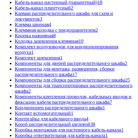
Кабель-канал настенный (парапетный)
18
Кабель-канал плинтусный
2
Карман распределительного шкафа для схем и
документов
3
Клемма шинная
4
Клеммная колодка с предохранителем
2
Кнопка нажимная
8
Колодка заземления клеммная
10
Комплект воздуховодов для кондиционирования
воздуха
1
Комплект заземления
1
Компоненты для дверей распределительного шкафа
2
Компоненты для монтажа, размещения, сборки
распределительного шкафа
17
Компоненты для сборки распределительного шкафа
25
Компоненты для транспортировки распределительного
шкафа
2
Компоненты крепления проводов, кабельных вводов и
фиксации кабеля распределительного шкафа
7
Кондиционер распределительного шкафа
1
Контакт вспомогательный
1
Контргайка для кабельного ввода
4
Короб распределительный щелевой
38
Коробка монтажная для настенного кабель-канала
1
Коробка ответвительная для кабель-канала
1