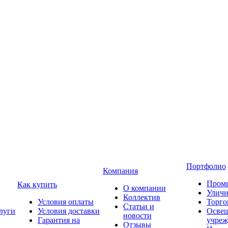
Портфолио
Компания
Пром
Как купить
О компании
Уличн
Коллектив
Условия оплаты
Торго
Статьи и
луги
Условия доставки
Освещ
новости
Гарантия на
учреж
Отзывы