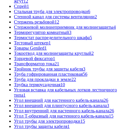
жгут
12
Спрей
1
Стальная труба для электропроводки
6
Стенной канал для системы вентиляции
2
Стержень резьбовой
12
Стержневой молниеприемник для молниезащиты
4
Терморегулятор комнатный
3
Термостат распределительного шкафа
5
Тестовый штекер
1
Товары Geniled
1
Токоотвод для молниезащиты круглый
2
Торцевой фиксатор
1
Трансформатор тока
21
Тройник трубы для защиты кабеля
3
Труба гофрированная пластиковая
56
Труба для прокладки в земле
22
Трубка термоусадочная
10
Угловая вставка для кабельных лотков лестничного
типа
1
Угол внешний для настенного кабель-канала
26
Угол внешний для плинтусного кабель-канала
3
Угол внутренний для настенного кабель-канала
26
Угол Т-образный для настенного кабель-канала
15
Угол трубы для электропроводки
15
Угол трубы защиты кабеля
1