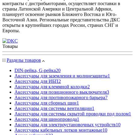
контракты с дистрибьюторами, осуществляет поставки в
страны Латинской Америки и Центральной Африки,
планирует освоение рынков Ближнего Востока и Юго-
Восточной Азии. Региональные представительства ДКС
открыты в крупнейших городах России, странах СНГ и
Европы.
Товары
Разделы товаров
DIN-рейка, G-рейка
20
Аксессуары для заземления и молниезащиты
1
Аксессуары для ИБП
2
Аксессуары для клеммной колодки
2
Аксессуары для позиционного выключателя
3
Аксессуары для противопожарного барьера
7
Аксессуары для сборных шин
1
Аксессуары для системы вентиляции
1
Аксессуары для системы скрытой проводки под полом
1
Аксессуары для шинопровода
1
Аксессуары для электроустановочных устройств
10
Аксессуары кабельных лотков монтажные
10