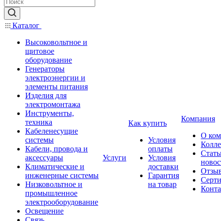
Каталог
Высоковольтное и
щитовое
оборудование
Генераторы
электроэнергии и
элементы питания
Изделия для
электромонтажа
Инструменты,
Компания
техника
Как купить
Кабеленесущие
О ко
системы
Условия
Колле
Кабели, провода и
оплаты
Стать
аксессуары
Услуги
Условия
новос
Климатические и
доставки
Отзы
инженерные системы
Гарантия
Серт
Низковольтное и
на товар
Конт
промышленное
электрооборудование
Освещение
Связь,