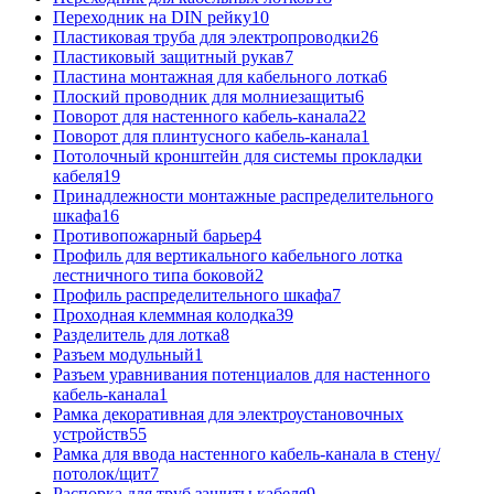
Переходник на DIN рейку
10
Пластиковая труба для электропроводки
26
Пластиковый защитный рукав
7
Пластина монтажная для кабельного лотка
6
Плоский проводник для молниезащиты
6
Поворот для настенного кабель-канала
22
Поворот для плинтусного кабель-канала
1
Потолочный кронштейн для системы прокладки
кабеля
19
Принадлежности монтажные распределительного
шкафа
16
Противопожарный барьер
4
Профиль для вертикального кабельного лотка
лестничного типа боковой
2
Профиль распределительного шкафа
7
Проходная клеммная колодка
39
Разделитель для лотка
8
Разъем модульный
1
Разъем уравнивания потенциалов для настенного
кабель-канала
1
Рамка декоративная для электроустановочных
устройств
55
Рамка для ввода настенного кабель-канала в стену/
потолок/щит
7
Распорка для труб защиты кабеля
9