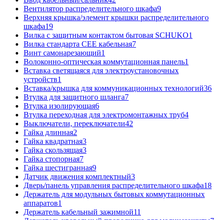
Вентилятор распределительного шкафа
9
Верхняя крышка/элемент крышки распределительного
шкафа
19
Вилка с защитным контактом бытовая SCHUKO
1
Вилка стандарта CEE кабельная
7
Винт самонарезающий
1
Волоконно-оптическая коммутационная панель
1
Вставка светящаяся для электроустановочных
устройств
1
Вставка/крышка для коммуникационных технологий
36
Втулка для защитного шланга
7
Втулка изолирующая
6
Втулка переходная для электромонтажных труб
4
Выключатели, переключатели
42
Гайка длинная
2
Гайка квадратная
3
Гайка скользящая
3
Гайка стопорная
7
Гайка шестигранная
9
Датчик движения комплектный
3
Дверь/панель управления распределительного шкафа
18
Держатель для модульных бытовых коммутационных
аппаратов
1
Держатель кабельный зажимной
11