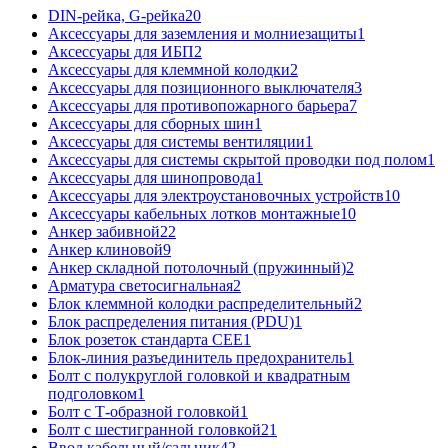
DIN-рейка, G-рейка
20
Аксессуары для заземления и молниезащиты
1
Аксессуары для ИБП
2
Аксессуары для клеммной колодки
2
Аксессуары для позиционного выключателя
3
Аксессуары для противопожарного барьера
7
Аксессуары для сборных шин
1
Аксессуары для системы вентиляции
1
Аксессуары для системы скрытой проводки под полом
1
Аксессуары для шинопровода
1
Аксессуары для электроустановочных устройств
10
Аксессуары кабельных лотков монтажные
10
Анкер забивной
22
Анкер клиновой
9
Анкер складной потолочный (пружинный)
2
Арматура светосигнальная
2
Блок клеммной колодки распределительный
2
Блок распределения питания (PDU)
1
Блок розеток стандарта CEE
1
Блок-линия разъединитель предохранитель
1
Болт с полукруглой головкой и квадратным
подголовком
1
Болт с Т-образной головкой
1
Болт с шестигранной головкой
21
Ввод кабельный/сальник
42