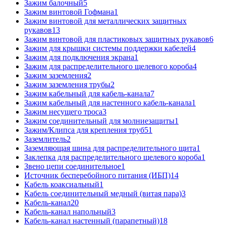
Зажим балочный
5
Зажим винтовой Гофмана
1
Зажим винтовой для металлических защитных
рукавов
13
Зажим винтовой для пластиковых защитных рукавов
6
Зажим для крышки системы поддержки кабелей
4
Зажим для подключения экрана
1
Зажим для распределительного щелевого короба
4
Зажим заземления
2
Зажим заземления трубы
2
Зажим кабельный для кабель-канала
7
Зажим кабельный для настенного кабель-канала
1
Зажим несущего троса
3
Зажим соединительный для молниезащиты
1
Зажим/Клипса для крепления труб
51
Заземлитель
2
Заземляющая шина для распределительного щита
1
Заклепка для распределительного щелевого короба
1
Звено цепи соединительное
1
Источник бесперебойного питания (ИБП)
14
Кабель коаксиальный
1
Кабель соединительный медный (витая пара)
3
Кабель-канал
20
Кабель-канал напольный
3
Кабель-канал настенный (парапетный)
18