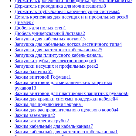
Держатель кровельный проводника для молниезащиты
7
Держатель проводника для молниезащиты
8
Держатель трубы/кабеля кабеленесущей системы
4
Деталь крепежная для несущих и и профильных реек
6
Диммер
7
Дюбель для полых стен
1
Дюбель универсальный /вставка
2
Заглушка для кабельных лотков
13
Заглушка для кабельных лотков лестничного типа
4
Заглушка для настенного кабель-канала
25
Заглушка для плинтусного кабель-канала
1
Заглушка трубы для электропроводки
6
Заглушки несущих и профильных реек
2
Зажим балочный
5
Зажим винтовой Гофмана
1
Зажим винтовой для металлических защитных
рукавов
13
Зажим винтовой для пластиковых защитных рукавов
6
Зажим для крышки системы поддержки кабелей
4
Зажим для подключения экрана
1
Зажим для распределительного щелевого короба
4
Зажим заземления
2
Зажим заземления трубы
2
Зажим кабельный для кабель-канала
7
Зажим кабельный для настенного кабель-канала
1