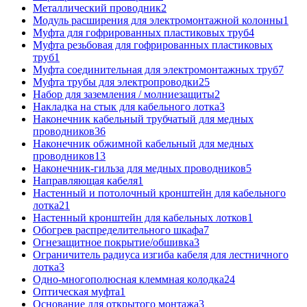
Металлический проводник
2
Модуль расширения для электромонтажной колонны
1
Муфта для гофрированных пластиковых труб
4
Муфта резьбовая для гофрированных пластиковых
труб
1
Муфта соединительная для электромонтажных труб
7
Муфта трубы для электропроводки
25
Набор для заземления / молниезащиты
2
Накладка на стык для кабельного лотка
3
Наконечник кабельный трубчатый для медных
проводников
36
Наконечник обжимной кабельный для медных
проводников
13
Наконечник-гильза для медных проводников
5
Направляющая кабеля
1
Настенный и потолочный кронштейн для кабельного
лотка
21
Настенный кронштейн для кабельных лотков
1
Обогрев распределительного шкафа
7
Огнезащитное покрытие/обшивка
3
Ограничитель радиуса изгиба кабеля для лестничного
лотка
3
Одно-многополюсная клеммная колодка
24
Оптическая муфта
1
Основание для открытого монтажа
3