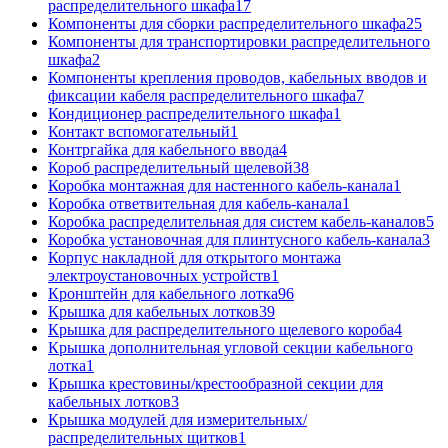
распределительного шкафа
17
Компоненты для сборки распределительного шкафа
25
Компоненты для транспортировки распределительного
шкафа
2
Компоненты крепления проводов, кабельных вводов и
фиксации кабеля распределительного шкафа
7
Кондиционер распределительного шкафа
1
Контакт вспомогательный
1
Контргайка для кабельного ввода
4
Короб распределительный щелевой
38
Коробка монтажная для настенного кабель-канала
1
Коробка ответвительная для кабель-канала
1
Коробка распределительная для систем кабель-каналов
5
Коробка установочная для плинтусного кабель-канала
3
Корпус накладной для открытого монтажа
электроустановочных устройств
1
Кронштейн для кабельного лотка
96
Крышка для кабельных лотков
39
Крышка для распределительного щелевого короба
4
Крышка дополнительная угловой секции кабельного
лотка
1
Крышка крестовины/крестообразной секции для
кабельных лотков
3
Крышка модулей для измерительных/
распределительных щитков
1