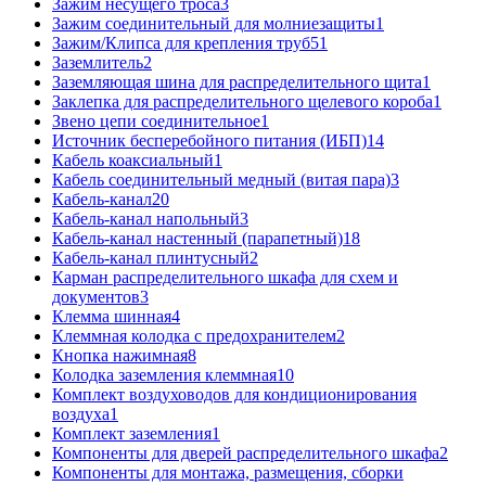
Зажим несущего троса
3
Зажим соединительный для молниезащиты
1
Зажим/Клипса для крепления труб
51
Заземлитель
2
Заземляющая шина для распределительного щита
1
Заклепка для распределительного щелевого короба
1
Звено цепи соединительное
1
Источник бесперебойного питания (ИБП)
14
Кабель коаксиальный
1
Кабель соединительный медный (витая пара)
3
Кабель-канал
20
Кабель-канал напольный
3
Кабель-канал настенный (парапетный)
18
Кабель-канал плинтусный
2
Карман распределительного шкафа для схем и
документов
3
Клемма шинная
4
Клеммная колодка с предохранителем
2
Кнопка нажимная
8
Колодка заземления клеммная
10
Комплект воздуховодов для кондиционирования
воздуха
1
Комплект заземления
1
Компоненты для дверей распределительного шкафа
2
Компоненты для монтажа, размещения, сборки