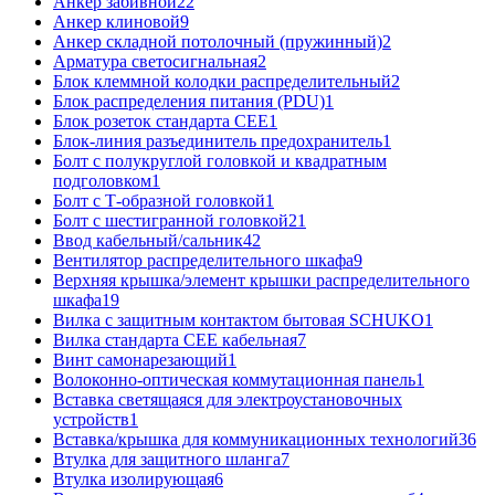
Анкер забивной
22
Анкер клиновой
9
Анкер складной потолочный (пружинный)
2
Арматура светосигнальная
2
Блок клеммной колодки распределительный
2
Блок распределения питания (PDU)
1
Блок розеток стандарта CEE
1
Блок-линия разъединитель предохранитель
1
Болт с полукруглой головкой и квадратным
подголовком
1
Болт с Т-образной головкой
1
Болт с шестигранной головкой
21
Ввод кабельный/сальник
42
Вентилятор распределительного шкафа
9
Верхняя крышка/элемент крышки распределительного
шкафа
19
Вилка с защитным контактом бытовая SCHUKO
1
Вилка стандарта CEE кабельная
7
Винт самонарезающий
1
Волоконно-оптическая коммутационная панель
1
Вставка светящаяся для электроустановочных
устройств
1
Вставка/крышка для коммуникационных технологий
36
Втулка для защитного шланга
7
Втулка изолирующая
6