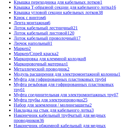
Крышка переходника для кабельных лотков
1
Крышка Т-образной секции для кабельного лотка
16
Крышка угловой секции кабельных лотков
38
Крюк с винтом
6
Лента монтажная
6
Лоток кабельный лестничный
21
Лоток кабельный листовой
120
Лоток кабельный проволочный
17
Лючок напольный
1
Маркер
2
Маркер/Спрей краска
2
Маркировка для клеммной колодки
8
Маркировочный материал
1
Металлический проводник
2
Модуль расширения для электромонтажной колонны
1
Муфта для гофрированных пластиковых труб
4
Муфта резьбовая для гофрированных пластиковых
труб
1
Муфта соединительная для электромонтажных труб
7
Муфта трубы для электропроводки
25
Набор для заземления / молниезащиты
2
Накладка на стык для кабельного лотка
3
Наконечник кабельный трубчатый для медных
проводников
36
Наконечник обжимной кабельный для медных