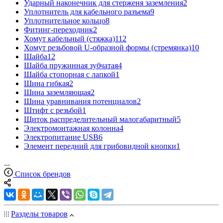
Ударный наконечник для стерженя заземления
2
Уплотнитель для кабельного разъема
9
Уплотнительное кольцо
8
Фитинг-переходник
2
Хомут кабельный (стяжка)
112
Хомут резьбовой U-образной формы (стремянка)
10
Шайба
12
Шайба пружинная зубчатая
4
Шайба стопорная с лапкой
1
Шина гибкая
2
Шина заземляющая
2
Шина уравнивания потенциалов
2
Штифт с резьбой
1
Щиток распределительный малогабаритный
5
Электромонтажная колонна
4
Электропитание USB
6
Элемент передний для грибовидной кнопки
1
...
Список брендов
Разделы товаров