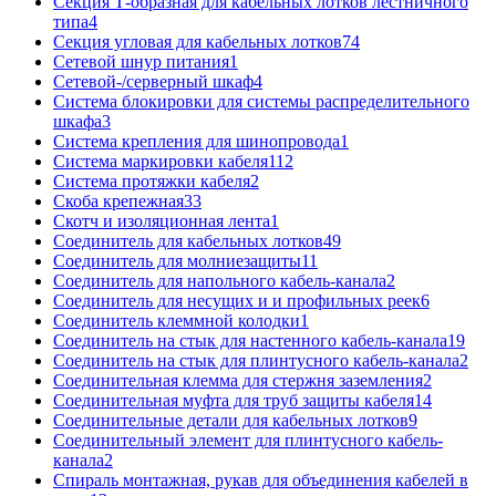
Секция Т-образная для кабельных лотков лестничного
типа
4
Секция угловая для кабельных лотков
74
Сетевой шнур питания
1
Сетевой-/серверный шкаф
4
Система блокировки для системы распределительного
шкафа
3
Система крепления для шинопровода
1
Система маркировки кабеля
112
Система протяжки кабеля
2
Скоба крепежная
33
Скотч и изоляционная лента
1
Соединитель для кабельных лотков
49
Соединитель для молниезащиты
11
Соединитель для напольного кабель-канала
2
Соединитель для несущих и и профильных реек
6
Соединитель клеммной колодки
1
Соединитель на стык для настенного кабель-канала
19
Соединитель на стык для плинтусного кабель-канала
2
Соединительная клемма для стержня заземления
2
Соединительная муфта для труб защиты кабеля
14
Соединительные детали для кабельных лотков
9
Соединительный элемент для плинтусного кабель-
канала
2
Спираль монтажная, рукав для объединения кабелей в