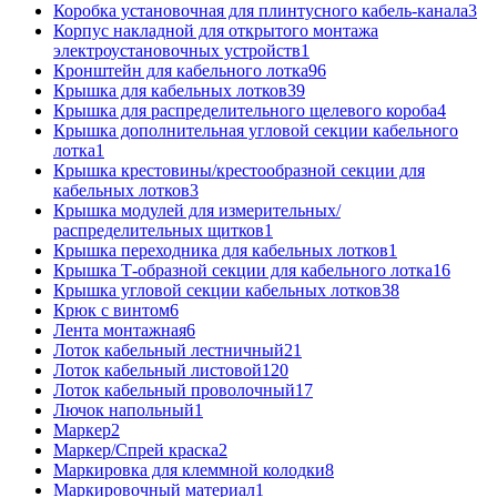
Коробка установочная для плинтусного кабель-канала
3
Корпус накладной для открытого монтажа
электроустановочных устройств
1
Кронштейн для кабельного лотка
96
Крышка для кабельных лотков
39
Крышка для распределительного щелевого короба
4
Крышка дополнительная угловой секции кабельного
лотка
1
Крышка крестовины/крестообразной секции для
кабельных лотков
3
Крышка модулей для измерительных/
распределительных щитков
1
Крышка переходника для кабельных лотков
1
Крышка Т-образной секции для кабельного лотка
16
Крышка угловой секции кабельных лотков
38
Крюк с винтом
6
Лента монтажная
6
Лоток кабельный лестничный
21
Лоток кабельный листовой
120
Лоток кабельный проволочный
17
Лючок напольный
1
Маркер
2
Маркер/Спрей краска
2
Маркировка для клеммной колодки
8
Маркировочный материал
1