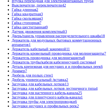
Втулка переходная для электромонтажных труб
4
Выключатели, переключатели
42
Гайка длинная
2
Гайка квадратная
3
Гайка скользящая
3
Гайка стопорная
7
Гайка шестигранная
9
Датчик движения комплектный
3
Дверь/панель управления распределительного шкафа
18
Держатель для модульных бытовых коммутационных
аппаратов
1
Держатель кабельный зажимной
11
Держатель кровельный проводника для молниезащиты
7
Держатель проводника для молниезащиты
8
Держатель трубы/кабеля кабеленесущей системы
4
Деталь крепежная для несущих и и профильных реек
6
Диммер
7
Дюбель для полых стен
1
Дюбель универсальный /вставка
2
Заглушка для кабельных лотков
13
Заглушка для кабельных лотков лестничного типа
4
Заглушка для настенного кабель-канала
25
Заглушка для плинтусного кабель-канала
1
Заглушка трубы для электропроводки
6
Заглушки несущих и профильных реек
2