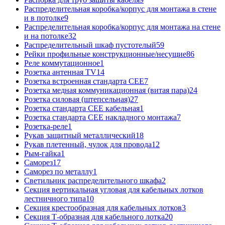
Распределительная коробка/корпус для монтажа в стене
и в потолке
9
Распределительная коробка/корпус для монтажа на стене
и на потолке
32
Распределительный шкаф пустотелый
59
Рейки профильные конструкционные/несущие
86
Реле коммутационное
1
Розетка антенная TV
14
Розетка встроенная стандарта CEE
7
Розетка медная коммуникационная (витая пара)
24
Розетка силовая (штепсельная)
27
Розетка стандарта СЕЕ кабельная
1
Розетка стандарта СЕЕ накладного монтажа
7
Розетка-реле
1
Рукав защитный металлический
18
Рукав плетенный, чулок для провода
12
Рым-гайка
1
Саморез
17
Саморез по металлу
1
Светильник распределительного шкафа
2
Секция вертикальная угловая для кабельных лотков
лестничного типа
10
Секция крестообразная для кабельных лотков
3
Секция Т-образная для кабельного лотка
20