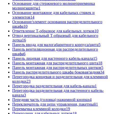
Основание для стержневого молниеприемника
молниезащиты
1
Основание монтажное для кабельных стяжек и
элементов
14
Основание/элемент основания распределительного
шкафа
10
Ответвление Т-образное для кабельных лотков
10
Отвод вертикальный Т-образный для кабельного
лотка
16
Панель ввода для малогабаритного корпуса/щита
5
Панель вентиляционная для распределительного
шкафа
6
Панель лицевая для настенного кабель-канала
15
Панель монтажная для распределительного щита
18
Панель монтажная для распределительных щитков
5
Панель распределительного шкафа боковая/задняя
34
Перегородка концевая и разделительная для клеммной
колодки
23
Перегородка разделительная для кабель-канала
1
Перегородка разделительная для настенного кабель-
канала
3
Передняя часть (головка) нажимной кнопки
4
Переключатель для цепи управления, пакетный
1
Перемычка клеммной колодки
19
Переходник для кабельных лотков
18