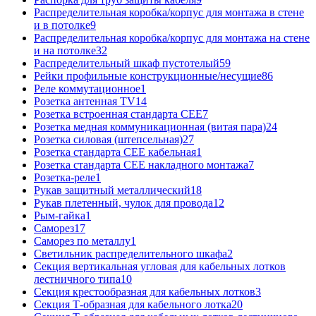
Распределительная коробка/корпус для монтажа в стене
и в потолке
9
Распределительная коробка/корпус для монтажа на стене
и на потолке
32
Распределительный шкаф пустотелый
59
Рейки профильные конструкционные/несущие
86
Реле коммутационное
1
Розетка антенная TV
14
Розетка встроенная стандарта CEE
7
Розетка медная коммуникационная (витая пара)
24
Розетка силовая (штепсельная)
27
Розетка стандарта СЕЕ кабельная
1
Розетка стандарта СЕЕ накладного монтажа
7
Розетка-реле
1
Рукав защитный металлический
18
Рукав плетенный, чулок для провода
12
Рым-гайка
1
Саморез
17
Саморез по металлу
1
Светильник распределительного шкафа
2
Секция вертикальная угловая для кабельных лотков
лестничного типа
10
Секция крестообразная для кабельных лотков
3
Секция Т-образная для кабельного лотка
20