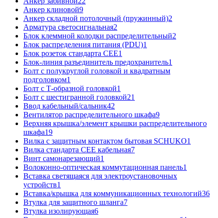
Анкер забивной
22
Анкер клиновой
9
Анкер складной потолочный (пружинный)
2
Арматура светосигнальная
2
Блок клеммной колодки распределительный
2
Блок распределения питания (PDU)
1
Блок розеток стандарта CEE
1
Блок-линия разъединитель предохранитель
1
Болт с полукруглой головкой и квадратным
подголовком
1
Болт с Т-образной головкой
1
Болт с шестигранной головкой
21
Ввод кабельный/сальник
42
Вентилятор распределительного шкафа
9
Верхняя крышка/элемент крышки распределительного
шкафа
19
Вилка с защитным контактом бытовая SCHUKO
1
Вилка стандарта CEE кабельная
7
Винт самонарезающий
1
Волоконно-оптическая коммутационная панель
1
Вставка светящаяся для электроустановочных
устройств
1
Вставка/крышка для коммуникационных технологий
36
Втулка для защитного шланга
7
Втулка изолирующая
6