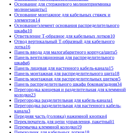
Основание для стержневого молниеприемника
молниезащиты
1
Основание монтажное для кабельных стяжек и
элементов
14
Основание/элемент основания распределительного
шкафа
10
Ответвление Т-образное для кабельных лотков
10
Отвод вертикальный Т-образный для кабельного
лотка
16
Панель ввода для малогабаритного корпуса/щита
5
Панель вентиляционная для распределительного
шкафа
6
Панель лицевая для настенного кабель-канала
15
Панель монтажная для распределительного щита
18
Панель монтажная для распределительных щитков
5
Панель распределительного шкафа боковая/задняя
34
Перегородка концевая и разделительная для клеммной
колодки
23
Перегородка разделительная для кабель-канала
1
Перегородка разделительная для настенного кабель-
канала
3
Передняя часть (головка) нажимной кнопки
4
Переключатель для цепи управления, пакетный
1
Перемычка клеммной колодки
19
Переходник для кабельных лотков
18