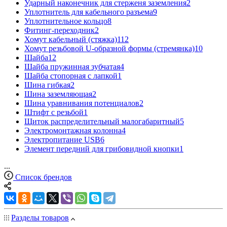
Ударный наконечник для стерженя заземления
2
Уплотнитель для кабельного разъема
9
Уплотнительное кольцо
8
Фитинг-переходник
2
Хомут кабельный (стяжка)
112
Хомут резьбовой U-образной формы (стремянка)
10
Шайба
12
Шайба пружинная зубчатая
4
Шайба стопорная с лапкой
1
Шина гибкая
2
Шина заземляющая
2
Шина уравнивания потенциалов
2
Штифт с резьбой
1
Щиток распределительный малогабаритный
5
Электромонтажная колонна
4
Электропитание USB
6
Элемент передний для грибовидной кнопки
1
...
Список брендов
Разделы товаров