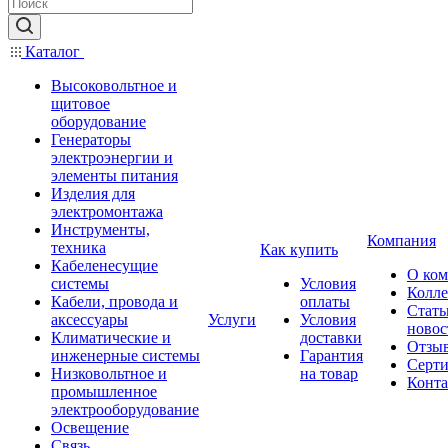
Каталог
Высоковольтное и
щитовое
оборудование
Генераторы
электроэнергии и
элементы питания
Изделия для
электромонтажа
Инструменты,
Компания
техника
Как купить
Кабеленесущие
О ко
системы
Условия
Колле
Кабели, провода и
оплаты
Стать
аксессуары
Услуги
Условия
новос
Климатические и
доставки
Отзы
инженерные системы
Гарантия
Серт
Низковольтное и
на товар
Конт
промышленное
электрооборудование
Освещение
Связь,