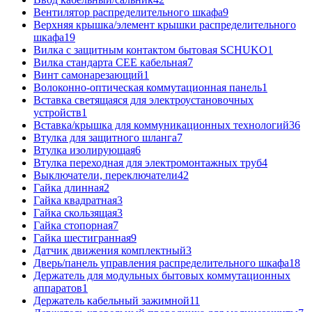
Вентилятор распределительного шкафа
9
Верхняя крышка/элемент крышки распределительного
шкафа
19
Вилка с защитным контактом бытовая SCHUKO
1
Вилка стандарта CEE кабельная
7
Винт самонарезающий
1
Волоконно-оптическая коммутационная панель
1
Вставка светящаяся для электроустановочных
устройств
1
Вставка/крышка для коммуникационных технологий
36
Втулка для защитного шланга
7
Втулка изолирующая
6
Втулка переходная для электромонтажных труб
4
Выключатели, переключатели
42
Гайка длинная
2
Гайка квадратная
3
Гайка скользящая
3
Гайка стопорная
7
Гайка шестигранная
9
Датчик движения комплектный
3
Дверь/панель управления распределительного шкафа
18
Держатель для модульных бытовых коммутационных
аппаратов
1
Держатель кабельный зажимной
11