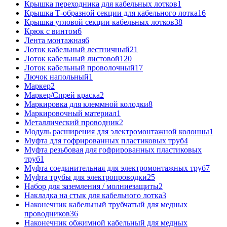
Крышка переходника для кабельных лотков
1
Крышка Т-образной секции для кабельного лотка
16
Крышка угловой секции кабельных лотков
38
Крюк с винтом
6
Лента монтажная
6
Лоток кабельный лестничный
21
Лоток кабельный листовой
120
Лоток кабельный проволочный
17
Лючок напольный
1
Маркер
2
Маркер/Спрей краска
2
Маркировка для клеммной колодки
8
Маркировочный материал
1
Металлический проводник
2
Модуль расширения для электромонтажной колонны
1
Муфта для гофрированных пластиковых труб
4
Муфта резьбовая для гофрированных пластиковых
труб
1
Муфта соединительная для электромонтажных труб
7
Муфта трубы для электропроводки
25
Набор для заземления / молниезащиты
2
Накладка на стык для кабельного лотка
3
Наконечник кабельный трубчатый для медных
проводников
36
Наконечник обжимной кабельный для медных