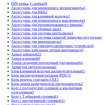
DIN-рейка, G-рейка
20
Аксессуары для заземления и молниезащиты
1
Аксессуары для ИБП
2
Аксессуары для клеммной колодки
2
Аксессуары для позиционного выключателя
3
Аксессуары для противопожарного барьера
7
Аксессуары для сборных шин
1
Аксессуары для системы вентиляции
1
Аксессуары для системы скрытой проводки под полом
1
Аксессуары для шинопровода
1
Аксессуары для электроустановочных устройств
10
Аксессуары кабельных лотков монтажные
10
Анкер забивной
22
Анкер клиновой
9
Анкер складной потолочный (пружинный)
2
Арматура светосигнальная
2
Блок клеммной колодки распределительный
2
Блок распределения питания (PDU)
1
Блок розеток стандарта CEE
1
Блок-линия разъединитель предохранитель
1
Болт с полукруглой головкой и квадратным
подголовком
1
Болт с Т-образной головкой
1
Болт с шестигранной головкой
21
Ввод кабельный/сальник
42