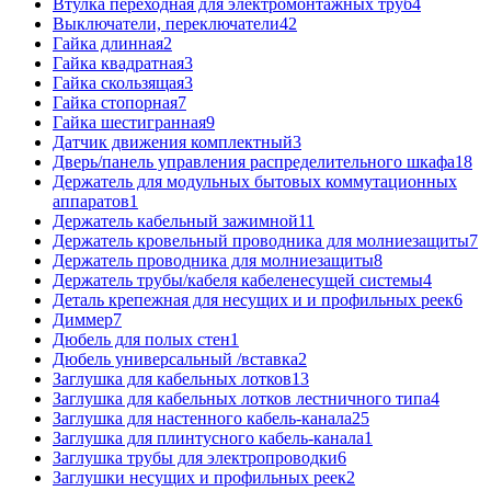
Втулка переходная для электромонтажных труб
4
Выключатели, переключатели
42
Гайка длинная
2
Гайка квадратная
3
Гайка скользящая
3
Гайка стопорная
7
Гайка шестигранная
9
Датчик движения комплектный
3
Дверь/панель управления распределительного шкафа
18
Держатель для модульных бытовых коммутационных
аппаратов
1
Держатель кабельный зажимной
11
Держатель кровельный проводника для молниезащиты
7
Держатель проводника для молниезащиты
8
Держатель трубы/кабеля кабеленесущей системы
4
Деталь крепежная для несущих и и профильных реек
6
Диммер
7
Дюбель для полых стен
1
Дюбель универсальный /вставка
2
Заглушка для кабельных лотков
13
Заглушка для кабельных лотков лестничного типа
4
Заглушка для настенного кабель-канала
25
Заглушка для плинтусного кабель-канала
1
Заглушка трубы для электропроводки
6
Заглушки несущих и профильных реек
2