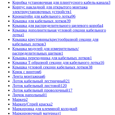
Коробка установочная для плинтусного кабель-канала
3
Корпус накладной для открытого монтажа
электроустановочных устройств
1
Кронштейн для кабельного лотка
96
Крышка для кабельных лотков
39
Крышка для распределительного щелевого короба
4
Крышка дополнительная угловой секции кабельного
лотка
1
Крышка крестовины/крестообразной секции для
кабельных лотков
3
Крышка модулей для измерительных/
распределительных щитков
1
Крышка переходника для кабельных лотков
1
Крышка Т-образной секции для кабельного лотка
16
Крышка угловой секции кабельных лотков
38
Крюк с винтом
6
Лента монтажная
6
Лоток кабельный лестничный
21
Лоток кабельный листовой
120
Лоток кабельный проволочный
17
Лючок напольный
1
Маркер
2
Маркер/Спрей краска
2
Маркировка для клеммной колодки
8
Маркировочный материал
1