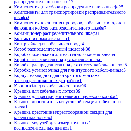
распределительного шкафа
17
Компоненты для сборки распределительного шкафа
25
Компоненты для транспортировки распределительного
шкафа
2
Компоненты крепления проводов, кабельных вводов и
фиксации кабеля распределительного шкафа
7
Кондиционер распределительного шкафа
1
Контакт вспомогательный
1
Контргайка для кабельного ввода
4
Короб распределительный щелевой
38
Коробка монтажная для настенного кабель-канала
1
Коробка ответвительная для кабель-канала
1
Коробка распределительная для систем кабель-каналов
5
Коробка установочная для плинтусного кабель-канала
3
Корпус накладной для открытого монтажа
электроустановочных устройств
1
Кронштейн для кабельного лотка
96
Крышка для кабельных лотков
39
Крышка для распределительного щелевого короба
4
Крышка дополнительная угловой секции кабельного
лотка
1
Крышка крестовины/крестообразной секции для
кабельных лотков
3
Крышка модулей для измерительных/
распределительных щитков
1