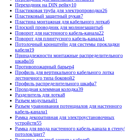
Переходник на DIN рейку
10
Пластиковая труба для электропроводки
26
Пластиковый защитный рукав
7
Пластина монтажная для кабельного лотка
6
Плоский проводник для молниезащиты
6
Поворот для настенного кабель-канала
22
Поворот для плинтусного кабель-канала
1
Потолочный кронштейн для системы прокладки
кабеля
19
Принадлежности монтажные распределительного
шкафа
16
Противопожарный барьер
4
Профиль для вертикального кабельного лотка
лестничного типа боковой
2
Профиль распределительного шкафа
7
Проходная клеммная колодка
39
Разделитель для лотка
8
Разъем модульный
1
Разъем уравнивания потенциалов для настенного
кабель-канала
1
Рамка декоративная для электроустановочных
устройств
55
Рамка для ввода настенного кабель-канала в стену/
потолок/щит
7
Распорка для труб защиты кабеля
9