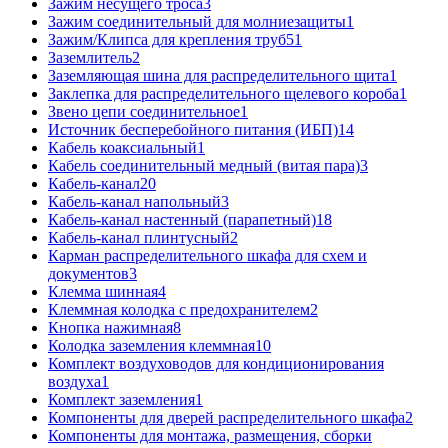
Зажим несущего троса
3
Зажим соединительный для молниезащиты
1
Зажим/Клипса для крепления труб
51
Заземлитель
2
Заземляющая шина для распределительного щита
1
Заклепка для распределительного щелевого короба
1
Звено цепи соединительное
1
Источник бесперебойного питания (ИБП)
14
Кабель коаксиальный
1
Кабель соединительный медный (витая пара)
3
Кабель-канал
20
Кабель-канал напольный
3
Кабель-канал настенный (парапетный)
18
Кабель-канал плинтусный
2
Карман распределительного шкафа для схем и
документов
3
Клемма шинная
4
Клеммная колодка с предохранителем
2
Кнопка нажимная
8
Колодка заземления клеммная
10
Комплект воздуховодов для кондиционирования
воздуха
1
Комплект заземления
1
Компоненты для дверей распределительного шкафа
2
Компоненты для монтажа, размещения, сборки