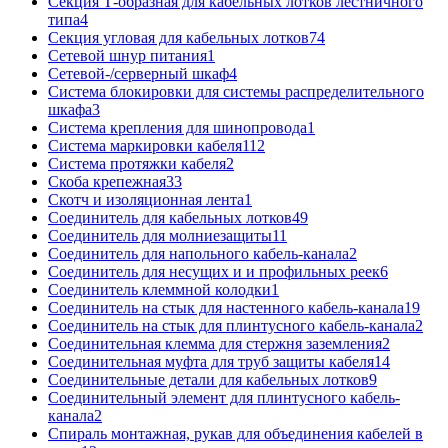
Секция Т-образная для кабельных лотков лестничного
типа
4
Секция угловая для кабельных лотков
74
Сетевой шнур питания
1
Сетевой-/серверный шкаф
4
Система блокировки для системы распределительного
шкафа
3
Система крепления для шинопровода
1
Система маркировки кабеля
112
Система протяжки кабеля
2
Скоба крепежная
33
Скотч и изоляционная лента
1
Соединитель для кабельных лотков
49
Соединитель для молниезащиты
11
Соединитель для напольного кабель-канала
2
Соединитель для несущих и и профильных реек
6
Соединитель клеммной колодки
1
Соединитель на стык для настенного кабель-канала
19
Соединитель на стык для плинтусного кабель-канала
2
Соединительная клемма для стержня заземления
2
Соединительная муфта для труб защиты кабеля
14
Соединительные детали для кабельных лотков
9
Соединительный элемент для плинтусного кабель-
канала
2
Спираль монтажная, рукав для объединения кабелей в