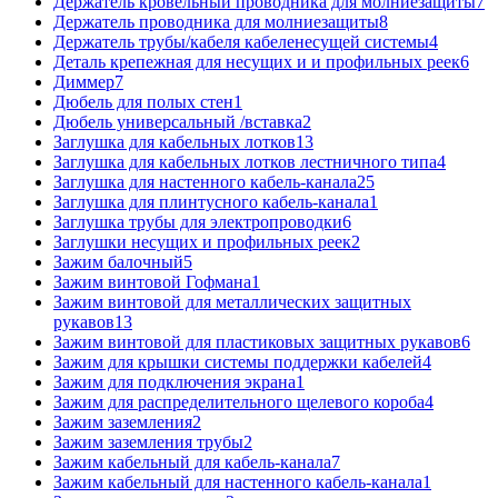
Держатель кровельный проводника для молниезащиты
7
Держатель проводника для молниезащиты
8
Держатель трубы/кабеля кабеленесущей системы
4
Деталь крепежная для несущих и и профильных реек
6
Диммер
7
Дюбель для полых стен
1
Дюбель универсальный /вставка
2
Заглушка для кабельных лотков
13
Заглушка для кабельных лотков лестничного типа
4
Заглушка для настенного кабель-канала
25
Заглушка для плинтусного кабель-канала
1
Заглушка трубы для электропроводки
6
Заглушки несущих и профильных реек
2
Зажим балочный
5
Зажим винтовой Гофмана
1
Зажим винтовой для металлических защитных
рукавов
13
Зажим винтовой для пластиковых защитных рукавов
6
Зажим для крышки системы поддержки кабелей
4
Зажим для подключения экрана
1
Зажим для распределительного щелевого короба
4
Зажим заземления
2
Зажим заземления трубы
2
Зажим кабельный для кабель-канала
7
Зажим кабельный для настенного кабель-канала
1