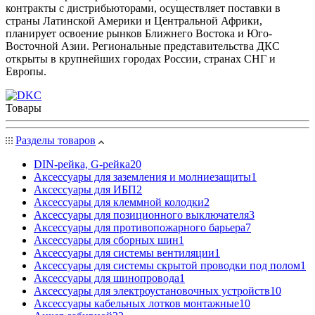
контракты с дистрибьюторами, осуществляет поставки в
страны Латинской Америки и Центральной Африки,
планирует освоение рынков Ближнего Востока и Юго-
Восточной Азии. Региональные представительства ДКС
открыты в крупнейших городах России, странах СНГ и
Европы.
Товары
Разделы товаров
DIN-рейка, G-рейка
20
Аксессуары для заземления и молниезащиты
1
Аксессуары для ИБП
2
Аксессуары для клеммной колодки
2
Аксессуары для позиционного выключателя
3
Аксессуары для противопожарного барьера
7
Аксессуары для сборных шин
1
Аксессуары для системы вентиляции
1
Аксессуары для системы скрытой проводки под полом
1
Аксессуары для шинопровода
1
Аксессуары для электроустановочных устройств
10
Аксессуары кабельных лотков монтажные
10