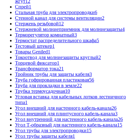
жгут
12
Спрей
1
Стальная труба для электропроводки
6
Стенной канал для системы вентиляции
2
Стержень резьбовой
12
Стержневой молниеприемник для молниезащиты
4
Терморегулятор комнатный
3
Термостат распределительного шкафа
5
Тестовый штекер
1
Товары Geniled
1
Токоотвод для молниезащиты круглый
2
Торцевой фиксатор
1
Трансформатор тока
21
Тройник трубы для защиты кабеля
3
Труба гофрированная пластиковая
56
Труба для прокладки в земле
22
Трубка термоусадочная
10
Угловая вставка для кабельных лотков лестничного
типа
1
Угол внешний для настенного кабель-канала
26
Угол внешний для плинтусного кабель-канала
3
Угол внутренний для настенного кабель-канала
26
Угол Т-образный для настенного кабель-канала
15
Угол трубы для электропроводки
15
Угол трубы защиты кабеля
1