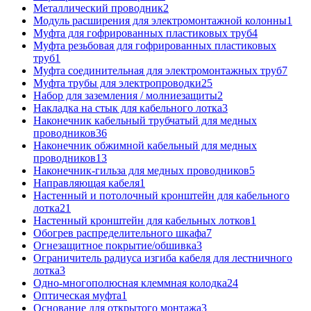
Металлический проводник
2
Модуль расширения для электромонтажной колонны
1
Муфта для гофрированных пластиковых труб
4
Муфта резьбовая для гофрированных пластиковых
труб
1
Муфта соединительная для электромонтажных труб
7
Муфта трубы для электропроводки
25
Набор для заземления / молниезащиты
2
Накладка на стык для кабельного лотка
3
Наконечник кабельный трубчатый для медных
проводников
36
Наконечник обжимной кабельный для медных
проводников
13
Наконечник-гильза для медных проводников
5
Направляющая кабеля
1
Настенный и потолочный кронштейн для кабельного
лотка
21
Настенный кронштейн для кабельных лотков
1
Обогрев распределительного шкафа
7
Огнезащитное покрытие/обшивка
3
Ограничитель радиуса изгиба кабеля для лестничного
лотка
3
Одно-многополюсная клеммная колодка
24
Оптическая муфта
1
Основание для открытого монтажа
3