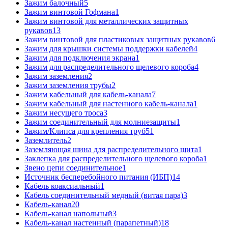
Зажим балочный
5
Зажим винтовой Гофмана
1
Зажим винтовой для металлических защитных
рукавов
13
Зажим винтовой для пластиковых защитных рукавов
6
Зажим для крышки системы поддержки кабелей
4
Зажим для подключения экрана
1
Зажим для распределительного щелевого короба
4
Зажим заземления
2
Зажим заземления трубы
2
Зажим кабельный для кабель-канала
7
Зажим кабельный для настенного кабель-канала
1
Зажим несущего троса
3
Зажим соединительный для молниезащиты
1
Зажим/Клипса для крепления труб
51
Заземлитель
2
Заземляющая шина для распределительного щита
1
Заклепка для распределительного щелевого короба
1
Звено цепи соединительное
1
Источник бесперебойного питания (ИБП)
14
Кабель коаксиальный
1
Кабель соединительный медный (витая пара)
3
Кабель-канал
20
Кабель-канал напольный
3
Кабель-канал настенный (парапетный)
18