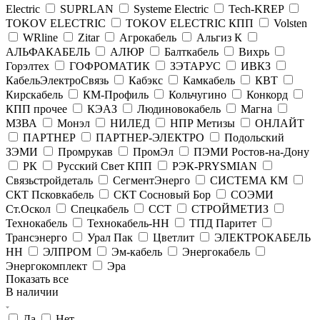
Electric
SUPRLAN
Systeme Electric
Tech-KREP
TOKOV ELECTRIC
TOKOV ELECTRIC КПП
Volsten
WRline
Zitar
Агрокабель
Альгиз К
АЛЬФАКАБЕЛЬ
АЛЮР
Балткабель
Вихрь
Горэлтех
ГОФРОМАТИК
ЗЭТАРУС
ИВКЗ
КабельЭлектроСвязь
Кабэкс
Камкабель
КВТ
Кирскабель
КМ-Профиль
Кольчугино
Конкорд
КПП прочее
КЭАЗ
Людиновокабель
Магна
МЗВА
Монэл
НИЛЕД
НПР Метизы
ОНЛАЙТ
ПАРТНЕР
ПАРТНЕР-ЭЛЕКТРО
Подольский
ЗЭМИ
Промрукав
ПромЭл
ПЭМИ Ростов-на-Дону
РК
Русский Свет КПП
РЭК-PRYSMIAN
Связьстройдеталь
СегментЭнерго
СИСТЕМА КМ
СКТ Псковкабель
СКТ Сосновый Бор
СОЭМИ
Ст.Оскол
Спецкабель
ССТ
СТРОЙМЕТИЗ
Технокабель
Технокабель-НН
ТПД Паритет
Трансэнерго
Урал Пак
Цветлит
ЭЛЕКТРОКАБЕЛЬ
НН
ЭЛПРОМ
Эм-кабель
Энергокабель
Энергокомплект
Эра
Показать все
В наличии
Да
Нет