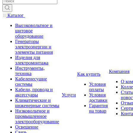
Каталог
Высоковольтное и
щитовое
оборудование
Генераторы
электроэнергии и
элементы питания
Изделия для
электромонтажа
Инструменты,
Компания
техника
Как купить
Кабеленесущие
О ко
системы
Условия
Колле
Кабели, провода и
оплаты
Стать
аксессуары
Услуги
Условия
новос
Климатические и
доставки
Отзы
инженерные системы
Гарантия
Серт
Низковольтное и
на товар
Конт
промышленное
электрооборудование
Освещение
Связь,