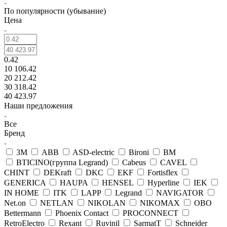
По популярности (убывание)
Цена
0.42
10 106.42
20 212.42
30 318.42
40 423.97
Наши предложения
Все
Бренд
3М
ABB
ASD-electric
Bironi
BM
BTICINO(группа Legrand)
Cabeus
CAVEL
CHINT
DEKraft
DKC
EKF
Fortisflex
GENERICA
HAUPA
HENSEL
Hyperline
IEK
IN HOME
ITK
LAPP
Legrand
NAVIGATOR
Net.on
NETLAN
NIKOLAN
NIKOMAX
OBO
Bettermann
Phoenix Contact
PROCONNECT
RetroElectro
Rexant
Ruvinil
SarmatT
Schneider