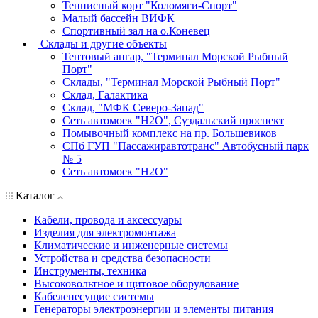
Теннисный корт "Коломяги-Спорт"
Малый бассейн ВИФК
Спортивный зал на о.Коневец
Склады и другие объекты
Тентовый ангар, "Терминал Морской Рыбный
Порт"
Склады, "Терминал Морской Рыбный Порт"
Склад, Галактика
Склад, "МФК Северо-Запад"
Сеть автомоек "H2O", Суздальский проспект
Помывочный комплекс на пр. Большевиков
СПб ГУП "Пассажиравтотранс" Автобусный парк
№ 5
Сеть автомоек "H2O"
Каталог
Кабели, провода и аксессуары
Изделия для электромонтажа
Климатические и инженерные системы
Устройства и средства безопасности
Инструменты, техника
Высоковольтное и щитовое оборудование
Кабеленесущие системы
Генераторы электроэнергии и элементы питания