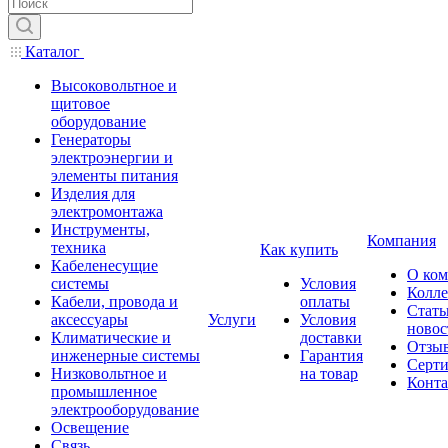
Каталог
Высоковольтное и
щитовое
оборудование
Генераторы
электроэнергии и
элементы питания
Изделия для
электромонтажа
Инструменты,
Компания
техника
Как купить
Кабеленесущие
О ко
системы
Условия
Колле
Кабели, провода и
оплаты
Стать
аксессуары
Услуги
Условия
новос
Климатические и
доставки
Отзы
инженерные системы
Гарантия
Серт
Низковольтное и
на товар
Конт
промышленное
электрооборудование
Освещение
Связь,