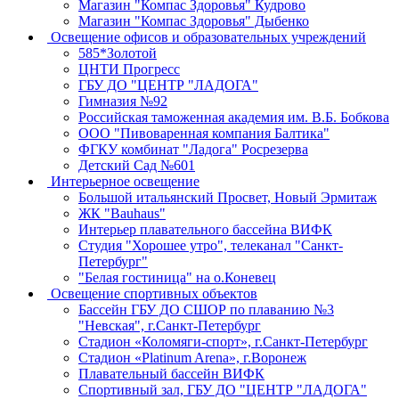
Магазин "Компас Здоровья" Кудрово
Магазин "Компас Здоровья" Дыбенко
Освещение офисов и образовательных учреждений
585*Золотой
ЦНТИ Прогресс
ГБУ ДО "ЦЕНТР "ЛАДОГА"
Гимназия №92
Российская таможенная академия им. В.Б. Бобкова
ООО "Пивоваренная компания Балтика"
ФГКУ комбинат "Ладога" Росрезерва
Детский Сад №601
Интерьерное освещение
Большой итальянский Просвет, Новый Эрмитаж
ЖК "Bauhaus"
Интерьер плавательного бассейна ВИФК
Студия "Хорошее утро", телеканал "Санкт-
Петербург"
"Белая гостиница" на о.Коневец
Освещение спортивных объектов
Бассейн ГБУ ДО СШОР по плаванию №3
"Невская", г.Санкт-Петербург
Cтадион «Коломяги-спорт», г.Санкт-Петербург
Стадион «Platinum Arena», г.Воронеж
Плавательный бассейн ВИФК
Спортивный зал, ГБУ ДО "ЦЕНТР "ЛАДОГА"