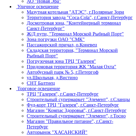
АО "Новая Эра"
Уличное освещение
Мазутная котельная "АТЭС", г.Полярные Зори
Территория завода "Coca-Cola", г.Санкт-Петербург
Досмотровая зона, "Контейнерный терминал
Санкт-Петербург"
Ж/Д пути, "Терминал Морской Рыбный Порт"
Зона погрузки ОАО "СМК"
Пассажирский причал, о.Коневец
Складская территория, "Терминал Морской
Рыбный Порт"
Погрузочная зона ТРЦ "Галерея"
Придомовая территория ЖК "Малая Охта"
Автобусный парк № 5, г.Петергоф
ул.Школьная, д.Вистино
СНТ Балтиец
Торговое освещение
ТРЦ "Галерея", г.Санкт-Петербург
Строительный супермаркет "Элемент", г.Сланцы
Фуд-корт ТРЦ "Галерея", г.Санкт-Петербург
Магазин "Компас Здоровья", г.Санкт-Петербург
Строительный супермаркет "Элемент", г.Тосно
Магазин "Правильное питание", г.Санкт-
Петербург
Авторынок "ХАСАНСКИЙ"