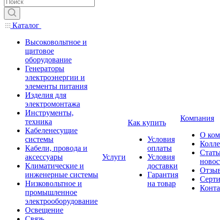
Каталог
Высоковольтное и
щитовое
оборудование
Генераторы
электроэнергии и
элементы питания
Изделия для
электромонтажа
Инструменты,
Компания
техника
Как купить
Кабеленесущие
О ко
системы
Условия
Колле
Кабели, провода и
оплаты
Стать
аксессуары
Услуги
Условия
новос
Климатические и
доставки
Отзы
инженерные системы
Гарантия
Серт
Низковольтное и
на товар
Конт
промышленное
электрооборудование
Освещение
Связь,