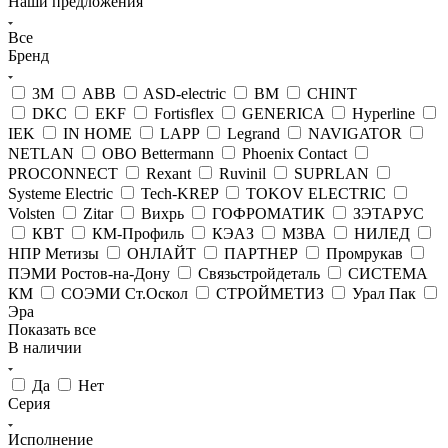
Наши предложения
Все
Бренд
3М
ABB
ASD-electric
BM
CHINT
DKC
EKF
Fortisflex
GENERICA
Hyperline
IEK
IN HOME
LAPP
Legrand
NAVIGATOR
NETLAN
OBO Bettermann
Phoenix Contact
PROCONNECT
Rexant
Ruvinil
SUPRLAN
Systeme Electric
Tech-KREP
TOKOV ELECTRIC
Volsten
Zitar
Вихрь
ГОФРОМАТИК
ЗЭТАРУС
КВТ
КМ-Профиль
КЭАЗ
МЗВА
НИЛЕД
НПР Метизы
ОНЛАЙТ
ПАРТНЕР
Промрукав
ПЭМИ Ростов-на-Дону
Связьстройдеталь
СИСТЕМА
КМ
СОЭМИ Ст.Оскол
СТРОЙМЕТИЗ
Урал Пак
Эра
Показать все
В наличии
Да
Нет
Серия
Исполнение