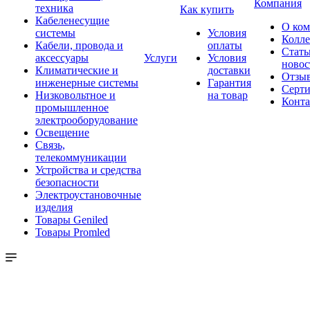
Компания
техника
Как купить
Кабеленесущие
О ко
системы
Условия
Колле
Кабели, провода и
оплаты
Стать
аксессуары
Услуги
Условия
новос
Климатические и
доставки
Отзы
инженерные системы
Гарантия
Серт
Низковольтное и
на товар
Конт
промышленное
электрооборудование
Освещение
Связь,
телекоммуникации
Устройства и средства
безопасности
Электроустановочные
изделия
Товары Geniled
Товары Promled