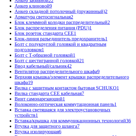
Анкер забивной
22
Анкер клиновой
9
Анкер складной потолочный (пружинный)
2
Арматура светосигнальная
2
Блок клеммной колодки распределительный
2
Блок распределения питания (PDU)
1
Блок розеток стандарта CEE
1
Блок-линия разъединитель предохранитель
1
Болт с полукруглой головкой и квадратным
подголовком
1
Болт с Т-образной головкой
1
Болт с шестигранной головкой
21
Ввод кабельный/сальник
42
Вентилятор распределительного шкафа
9
Верхняя крышка/элемент крышки распределительного
шкафа
19
Вилка с защитным контактом бытовая SCHUKO
1
Вилка стандарта CEE кабельная
7
Винт самонарезающий
1
Волоконно-оптическая коммутационная панель
1
Вставка светящаяся для электроустановочных
устройств
1
Вставка/крышка для коммуникационных технологий
36
Втулка для защитного шланга
7
Втулка изолирующая
6