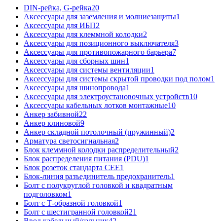
DIN-рейка, G-рейка
20
Аксессуары для заземления и молниезащиты
1
Аксессуары для ИБП
2
Аксессуары для клеммной колодки
2
Аксессуары для позиционного выключателя
3
Аксессуары для противопожарного барьера
7
Аксессуары для сборных шин
1
Аксессуары для системы вентиляции
1
Аксессуары для системы скрытой проводки под полом
1
Аксессуары для шинопровода
1
Аксессуары для электроустановочных устройств
10
Аксессуары кабельных лотков монтажные
10
Анкер забивной
22
Анкер клиновой
9
Анкер складной потолочный (пружинный)
2
Арматура светосигнальная
2
Блок клеммной колодки распределительный
2
Блок распределения питания (PDU)
1
Блок розеток стандарта CEE
1
Блок-линия разъединитель предохранитель
1
Болт с полукруглой головкой и квадратным
подголовком
1
Болт с Т-образной головкой
1
Болт с шестигранной головкой
21
Ввод кабельный/сальник
42