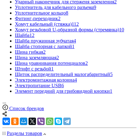
Ударный наконечник для стерженя заземления
2
Уплотнитель для кабельного разъема
9
Уплотнительное кольцо
8
Фитинг-переходник
2
Хомут кабельный (стяжка)
112
Хомут резьбовой U-образной формы (стремянка)
10
Шайба
12
Шайба пружинная зубчатая
4
Шайба стопорная с лапкой
1
Шина гибкая
2
Шина заземляющая
2
Шина уравнивания потенциалов
2
Штифт с резьбой
1
Щиток распределительный малогабаритный
5
Электромонтажная колонна
4
Электропитание USB
6
Элемент передний для грибовидной кнопки
1
...
Список брендов
Разделы товаров