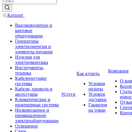
Каталог
Высоковольтное и
щитовое
оборудование
Генераторы
электроэнергии и
элементы питания
Изделия для
электромонтажа
Инструменты,
Компания
техника
Как купить
Кабеленесущие
О ко
системы
Условия
Колле
Кабели, провода и
оплаты
Стать
аксессуары
Услуги
Условия
новос
Климатические и
доставки
Отзы
инженерные системы
Гарантия
Серт
Низковольтное и
на товар
Конт
промышленное
электрооборудование
Освещение
Связь,