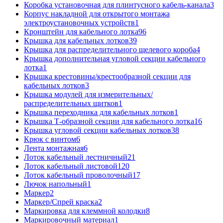
Коробка установочная для плинтусного кабель-канала
3
Корпус накладной для открытого монтажа
электроустановочных устройств
1
Кронштейн для кабельного лотка
96
Крышка для кабельных лотков
39
Крышка для распределительного щелевого короба
4
Крышка дополнительная угловой секции кабельного
лотка
1
Крышка крестовины/крестообразной секции для
кабельных лотков
3
Крышка модулей для измерительных/
распределительных щитков
1
Крышка переходника для кабельных лотков
1
Крышка Т-образной секции для кабельного лотка
16
Крышка угловой секции кабельных лотков
38
Крюк с винтом
6
Лента монтажная
6
Лоток кабельный лестничный
21
Лоток кабельный листовой
120
Лоток кабельный проволочный
17
Лючок напольный
1
Маркер
2
Маркер/Спрей краска
2
Маркировка для клеммной колодки
8
Маркировочный материал
1