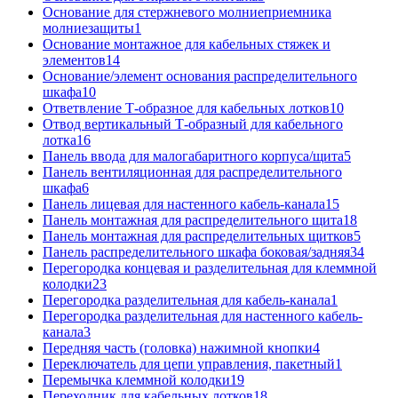
Основание для стержневого молниеприемника
молниезащиты
1
Основание монтажное для кабельных стяжек и
элементов
14
Основание/элемент основания распределительного
шкафа
10
Ответвление Т-образное для кабельных лотков
10
Отвод вертикальный Т-образный для кабельного
лотка
16
Панель ввода для малогабаритного корпуса/щита
5
Панель вентиляционная для распределительного
шкафа
6
Панель лицевая для настенного кабель-канала
15
Панель монтажная для распределительного щита
18
Панель монтажная для распределительных щитков
5
Панель распределительного шкафа боковая/задняя
34
Перегородка концевая и разделительная для клеммной
колодки
23
Перегородка разделительная для кабель-канала
1
Перегородка разделительная для настенного кабель-
канала
3
Передняя часть (головка) нажимной кнопки
4
Переключатель для цепи управления, пакетный
1
Перемычка клеммной колодки
19
Переходник для кабельных лотков
18