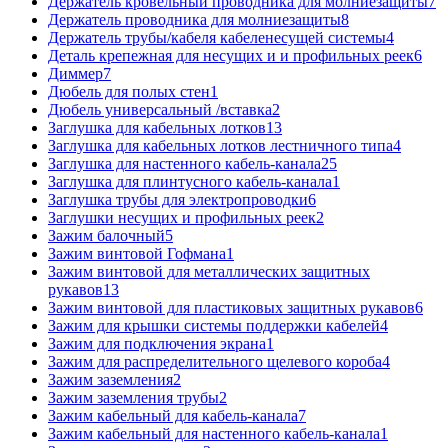
Держатель кровельный проводника для молниезащиты
7
Держатель проводника для молниезащиты
8
Держатель трубы/кабеля кабеленесущей системы
4
Деталь крепежная для несущих и и профильных реек
6
Диммер
7
Дюбель для полых стен
1
Дюбель универсальный /вставка
2
Заглушка для кабельных лотков
13
Заглушка для кабельных лотков лестничного типа
4
Заглушка для настенного кабель-канала
25
Заглушка для плинтусного кабель-канала
1
Заглушка трубы для электропроводки
6
Заглушки несущих и профильных реек
2
Зажим балочный
5
Зажим винтовой Гофмана
1
Зажим винтовой для металлических защитных
рукавов
13
Зажим винтовой для пластиковых защитных рукавов
6
Зажим для крышки системы поддержки кабелей
4
Зажим для подключения экрана
1
Зажим для распределительного щелевого короба
4
Зажим заземления
2
Зажим заземления трубы
2
Зажим кабельный для кабель-канала
7
Зажим кабельный для настенного кабель-канала
1