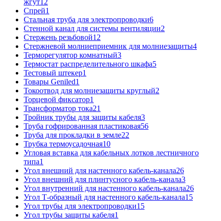
жгут
12
Спрей
1
Стальная труба для электропроводки
6
Стенной канал для системы вентиляции
2
Стержень резьбовой
12
Стержневой молниеприемник для молниезащиты
4
Терморегулятор комнатный
3
Термостат распределительного шкафа
5
Тестовый штекер
1
Товары Geniled
1
Токоотвод для молниезащиты круглый
2
Торцевой фиксатор
1
Трансформатор тока
21
Тройник трубы для защиты кабеля
3
Труба гофрированная пластиковая
56
Труба для прокладки в земле
22
Трубка термоусадочная
10
Угловая вставка для кабельных лотков лестничного
типа
1
Угол внешний для настенного кабель-канала
26
Угол внешний для плинтусного кабель-канала
3
Угол внутренний для настенного кабель-канала
26
Угол Т-образный для настенного кабель-канала
15
Угол трубы для электропроводки
15
Угол трубы защиты кабеля
1