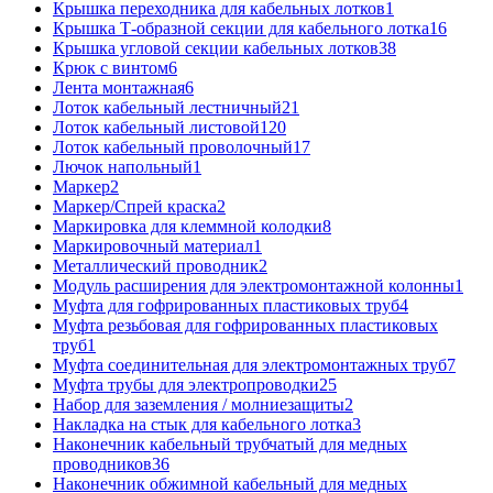
Крышка переходника для кабельных лотков
1
Крышка Т-образной секции для кабельного лотка
16
Крышка угловой секции кабельных лотков
38
Крюк с винтом
6
Лента монтажная
6
Лоток кабельный лестничный
21
Лоток кабельный листовой
120
Лоток кабельный проволочный
17
Лючок напольный
1
Маркер
2
Маркер/Спрей краска
2
Маркировка для клеммной колодки
8
Маркировочный материал
1
Металлический проводник
2
Модуль расширения для электромонтажной колонны
1
Муфта для гофрированных пластиковых труб
4
Муфта резьбовая для гофрированных пластиковых
труб
1
Муфта соединительная для электромонтажных труб
7
Муфта трубы для электропроводки
25
Набор для заземления / молниезащиты
2
Накладка на стык для кабельного лотка
3
Наконечник кабельный трубчатый для медных
проводников
36
Наконечник обжимной кабельный для медных