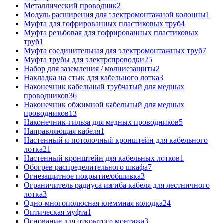
Металлический проводник
2
Модуль расширения для электромонтажной колонны
1
Муфта для гофрированных пластиковых труб
4
Муфта резьбовая для гофрированных пластиковых
труб
1
Муфта соединительная для электромонтажных труб
7
Муфта трубы для электропроводки
25
Набор для заземления / молниезащиты
2
Накладка на стык для кабельного лотка
3
Наконечник кабельный трубчатый для медных
проводников
36
Наконечник обжимной кабельный для медных
проводников
13
Наконечник-гильза для медных проводников
5
Направляющая кабеля
1
Настенный и потолочный кронштейн для кабельного
лотка
21
Настенный кронштейн для кабельных лотков
1
Обогрев распределительного шкафа
7
Огнезащитное покрытие/обшивка
3
Ограничитель радиуса изгиба кабеля для лестничного
лотка
3
Одно-многополюсная клеммная колодка
24
Оптическая муфта
1
Основание для открытого монтажа
3