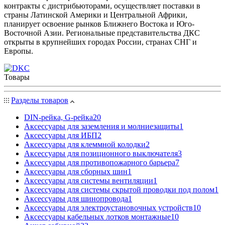
контракты с дистрибьюторами, осуществляет поставки в
страны Латинской Америки и Центральной Африки,
планирует освоение рынков Ближнего Востока и Юго-
Восточной Азии. Региональные представительства ДКС
открыты в крупнейших городах России, странах СНГ и
Европы.
Товары
Разделы товаров
DIN-рейка, G-рейка
20
Аксессуары для заземления и молниезащиты
1
Аксессуары для ИБП
2
Аксессуары для клеммной колодки
2
Аксессуары для позиционного выключателя
3
Аксессуары для противопожарного барьера
7
Аксессуары для сборных шин
1
Аксессуары для системы вентиляции
1
Аксессуары для системы скрытой проводки под полом
1
Аксессуары для шинопровода
1
Аксессуары для электроустановочных устройств
10
Аксессуары кабельных лотков монтажные
10