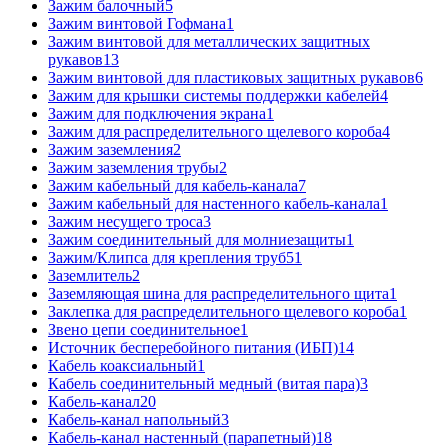
Зажим балочный
5
Зажим винтовой Гофмана
1
Зажим винтовой для металлических защитных
рукавов
13
Зажим винтовой для пластиковых защитных рукавов
6
Зажим для крышки системы поддержки кабелей
4
Зажим для подключения экрана
1
Зажим для распределительного щелевого короба
4
Зажим заземления
2
Зажим заземления трубы
2
Зажим кабельный для кабель-канала
7
Зажим кабельный для настенного кабель-канала
1
Зажим несущего троса
3
Зажим соединительный для молниезащиты
1
Зажим/Клипса для крепления труб
51
Заземлитель
2
Заземляющая шина для распределительного щита
1
Заклепка для распределительного щелевого короба
1
Звено цепи соединительное
1
Источник бесперебойного питания (ИБП)
14
Кабель коаксиальный
1
Кабель соединительный медный (витая пара)
3
Кабель-канал
20
Кабель-канал напольный
3
Кабель-канал настенный (парапетный)
18