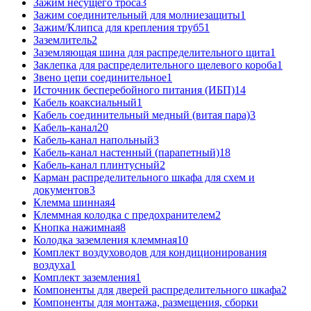
Зажим несущего троса
3
Зажим соединительный для молниезащиты
1
Зажим/Клипса для крепления труб
51
Заземлитель
2
Заземляющая шина для распределительного щита
1
Заклепка для распределительного щелевого короба
1
Звено цепи соединительное
1
Источник бесперебойного питания (ИБП)
14
Кабель коаксиальный
1
Кабель соединительный медный (витая пара)
3
Кабель-канал
20
Кабель-канал напольный
3
Кабель-канал настенный (парапетный)
18
Кабель-канал плинтусный
2
Карман распределительного шкафа для схем и
документов
3
Клемма шинная
4
Клеммная колодка с предохранителем
2
Кнопка нажимная
8
Колодка заземления клеммная
10
Комплект воздуховодов для кондиционирования
воздуха
1
Комплект заземления
1
Компоненты для дверей распределительного шкафа
2
Компоненты для монтажа, размещения, сборки