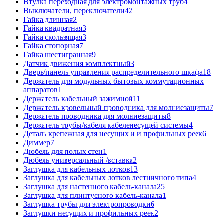
Втулка переходная для электромонтажных труб
4
Выключатели, переключатели
42
Гайка длинная
2
Гайка квадратная
3
Гайка скользящая
3
Гайка стопорная
7
Гайка шестигранная
9
Датчик движения комплектный
3
Дверь/панель управления распределительного шкафа
18
Держатель для модульных бытовых коммутационных
аппаратов
1
Держатель кабельный зажимной
11
Держатель кровельный проводника для молниезащиты
7
Держатель проводника для молниезащиты
8
Держатель трубы/кабеля кабеленесущей системы
4
Деталь крепежная для несущих и и профильных реек
6
Диммер
7
Дюбель для полых стен
1
Дюбель универсальный /вставка
2
Заглушка для кабельных лотков
13
Заглушка для кабельных лотков лестничного типа
4
Заглушка для настенного кабель-канала
25
Заглушка для плинтусного кабель-канала
1
Заглушка трубы для электропроводки
6
Заглушки несущих и профильных реек
2