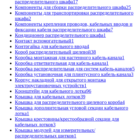
распределительного шкафа
17
Компоненты для сборки распределительного шкафа
25
Компоненты для транспортировки распределительного
шкафа
2
Компоненты крепления проводов, кабельных вводов и
фиксации кабеля распределительного шкафа
7
Кондиционер распределительного шкафа
1
Контакт вспомогательный
1
Контргайка для кабельного ввода
4
Короб распределительный щелевой
38
Коробка монтажная для настенного кабель-канала
1
Коробка ответвительная для кабель-канала
1
Коробка распределительная для систем кабель-каналов
5
Коробка установочная для плинтусного кабель-канала
3
Корпус накладной для открытого монтажа
электроустановочных устройств
1
Кронштейн для кабельного лотка
96
Крышка для кабельных лотков
39
Крышка для распределительного щелевого короба
4
Крышка дополнительная угловой секции кабельного
лотка
1
Крышка крестовины/крестообразной секции для
кабельных лотков
3
Крышка модулей для измерительных/
распределительных щитков
1