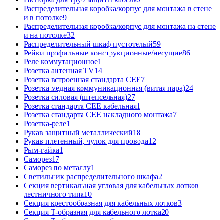
Распределительная коробка/корпус для монтажа в стене
и в потолке
9
Распределительная коробка/корпус для монтажа на стене
и на потолке
32
Распределительный шкаф пустотелый
59
Рейки профильные конструкционные/несущие
86
Реле коммутационное
1
Розетка антенная TV
14
Розетка встроенная стандарта CEE
7
Розетка медная коммуникационная (витая пара)
24
Розетка силовая (штепсельная)
27
Розетка стандарта СЕЕ кабельная
1
Розетка стандарта СЕЕ накладного монтажа
7
Розетка-реле
1
Рукав защитный металлический
18
Рукав плетенный, чулок для провода
12
Рым-гайка
1
Саморез
17
Саморез по металлу
1
Светильник распределительного шкафа
2
Секция вертикальная угловая для кабельных лотков
лестничного типа
10
Секция крестообразная для кабельных лотков
3
Секция Т-образная для кабельного лотка
20