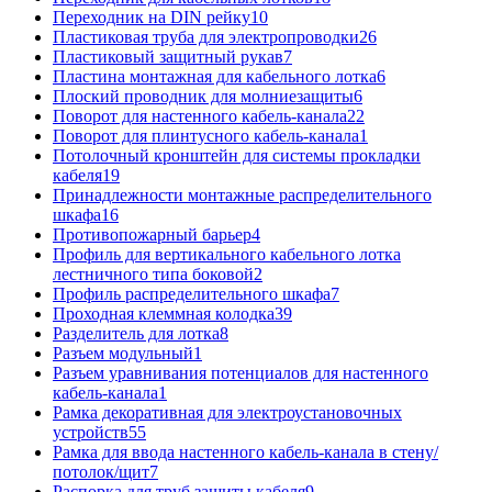
Переходник на DIN рейку
10
Пластиковая труба для электропроводки
26
Пластиковый защитный рукав
7
Пластина монтажная для кабельного лотка
6
Плоский проводник для молниезащиты
6
Поворот для настенного кабель-канала
22
Поворот для плинтусного кабель-канала
1
Потолочный кронштейн для системы прокладки
кабеля
19
Принадлежности монтажные распределительного
шкафа
16
Противопожарный барьер
4
Профиль для вертикального кабельного лотка
лестничного типа боковой
2
Профиль распределительного шкафа
7
Проходная клеммная колодка
39
Разделитель для лотка
8
Разъем модульный
1
Разъем уравнивания потенциалов для настенного
кабель-канала
1
Рамка декоративная для электроустановочных
устройств
55
Рамка для ввода настенного кабель-канала в стену/
потолок/щит
7
Распорка для труб защиты кабеля
9