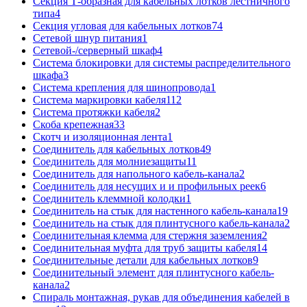
Секция Т-образная для кабельных лотков лестничного
типа
4
Секция угловая для кабельных лотков
74
Сетевой шнур питания
1
Сетевой-/серверный шкаф
4
Система блокировки для системы распределительного
шкафа
3
Система крепления для шинопровода
1
Система маркировки кабеля
112
Система протяжки кабеля
2
Скоба крепежная
33
Скотч и изоляционная лента
1
Соединитель для кабельных лотков
49
Соединитель для молниезащиты
11
Соединитель для напольного кабель-канала
2
Соединитель для несущих и и профильных реек
6
Соединитель клеммной колодки
1
Соединитель на стык для настенного кабель-канала
19
Соединитель на стык для плинтусного кабель-канала
2
Соединительная клемма для стержня заземления
2
Соединительная муфта для труб защиты кабеля
14
Соединительные детали для кабельных лотков
9
Соединительный элемент для плинтусного кабель-
канала
2
Спираль монтажная, рукав для объединения кабелей в