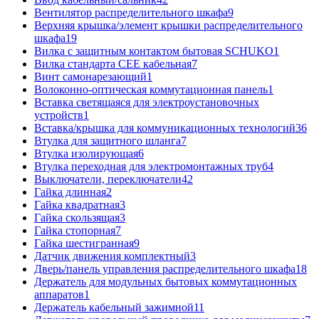
Вентилятор распределительного шкафа
9
Верхняя крышка/элемент крышки распределительного
шкафа
19
Вилка с защитным контактом бытовая SCHUKO
1
Вилка стандарта CEE кабельная
7
Винт самонарезающий
1
Волоконно-оптическая коммутационная панель
1
Вставка светящаяся для электроустановочных
устройств
1
Вставка/крышка для коммуникационных технологий
36
Втулка для защитного шланга
7
Втулка изолирующая
6
Втулка переходная для электромонтажных труб
4
Выключатели, переключатели
42
Гайка длинная
2
Гайка квадратная
3
Гайка скользящая
3
Гайка стопорная
7
Гайка шестигранная
9
Датчик движения комплектный
3
Дверь/панель управления распределительного шкафа
18
Держатель для модульных бытовых коммутационных
аппаратов
1
Держатель кабельный зажимной
11