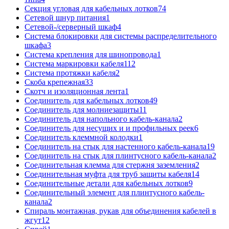
Секция угловая для кабельных лотков
74
Сетевой шнур питания
1
Сетевой-/серверный шкаф
4
Система блокировки для системы распределительного
шкафа
3
Система крепления для шинопровода
1
Система маркировки кабеля
112
Система протяжки кабеля
2
Скоба крепежная
33
Скотч и изоляционная лента
1
Соединитель для кабельных лотков
49
Соединитель для молниезащиты
11
Соединитель для напольного кабель-канала
2
Соединитель для несущих и и профильных реек
6
Соединитель клеммной колодки
1
Соединитель на стык для настенного кабель-канала
19
Соединитель на стык для плинтусного кабель-канала
2
Соединительная клемма для стержня заземления
2
Соединительная муфта для труб защиты кабеля
14
Соединительные детали для кабельных лотков
9
Соединительный элемент для плинтусного кабель-
канала
2
Спираль монтажная, рукав для объединения кабелей в
жгут
12