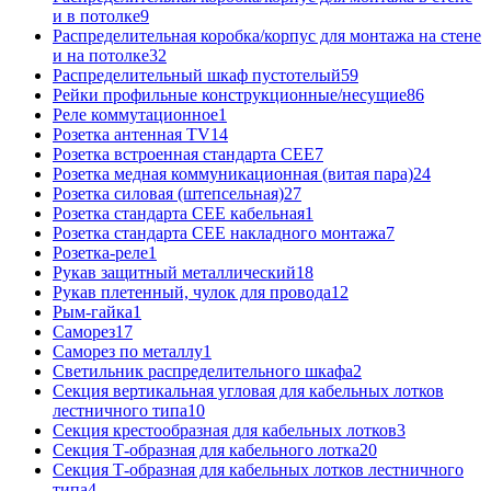
и в потолке
9
Распределительная коробка/корпус для монтажа на стене
и на потолке
32
Распределительный шкаф пустотелый
59
Рейки профильные конструкционные/несущие
86
Реле коммутационное
1
Розетка антенная TV
14
Розетка встроенная стандарта CEE
7
Розетка медная коммуникационная (витая пара)
24
Розетка силовая (штепсельная)
27
Розетка стандарта СЕЕ кабельная
1
Розетка стандарта СЕЕ накладного монтажа
7
Розетка-реле
1
Рукав защитный металлический
18
Рукав плетенный, чулок для провода
12
Рым-гайка
1
Саморез
17
Саморез по металлу
1
Светильник распределительного шкафа
2
Секция вертикальная угловая для кабельных лотков
лестничного типа
10
Секция крестообразная для кабельных лотков
3
Секция Т-образная для кабельного лотка
20
Секция Т-образная для кабельных лотков лестничного
типа
4