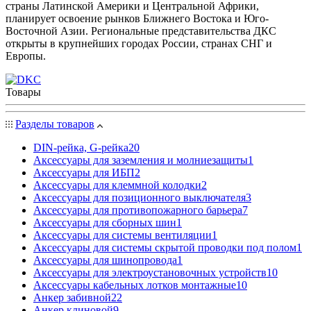
страны Латинской Америки и Центральной Африки,
планирует освоение рынков Ближнего Востока и Юго-
Восточной Азии. Региональные представительства ДКС
открыты в крупнейших городах России, странах СНГ и
Европы.
Товары
Разделы товаров
DIN-рейка, G-рейка
20
Аксессуары для заземления и молниезащиты
1
Аксессуары для ИБП
2
Аксессуары для клеммной колодки
2
Аксессуары для позиционного выключателя
3
Аксессуары для противопожарного барьера
7
Аксессуары для сборных шин
1
Аксессуары для системы вентиляции
1
Аксессуары для системы скрытой проводки под полом
1
Аксессуары для шинопровода
1
Аксессуары для электроустановочных устройств
10
Аксессуары кабельных лотков монтажные
10
Анкер забивной
22
Анкер клиновой
9