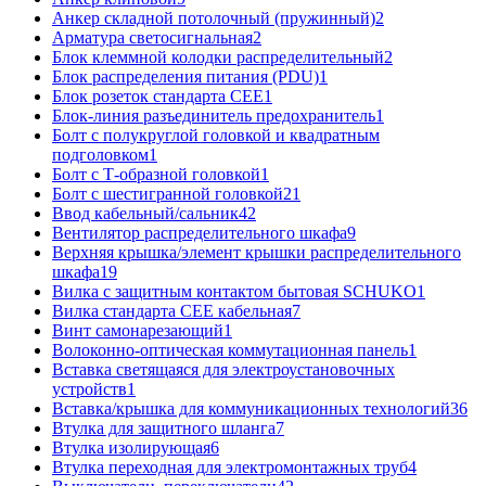
Анкер складной потолочный (пружинный)
2
Арматура светосигнальная
2
Блок клеммной колодки распределительный
2
Блок распределения питания (PDU)
1
Блок розеток стандарта CEE
1
Блок-линия разъединитель предохранитель
1
Болт с полукруглой головкой и квадратным
подголовком
1
Болт с Т-образной головкой
1
Болт с шестигранной головкой
21
Ввод кабельный/сальник
42
Вентилятор распределительного шкафа
9
Верхняя крышка/элемент крышки распределительного
шкафа
19
Вилка с защитным контактом бытовая SCHUKO
1
Вилка стандарта CEE кабельная
7
Винт самонарезающий
1
Волоконно-оптическая коммутационная панель
1
Вставка светящаяся для электроустановочных
устройств
1
Вставка/крышка для коммуникационных технологий
36
Втулка для защитного шланга
7
Втулка изолирующая
6
Втулка переходная для электромонтажных труб
4