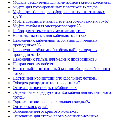
Модуль расширения для электромонтажной колонны
1
Муфта для гофрированных пластиковых труб
4
Муфта резьбовая для гофрированных пластиковых
труб
1
Муфта соединительная для электромонтажных труб
7
Муфта трубы для электропроводки
25
Набор для заземления / молниезащиты
2
Накладка на стык для кабельного лотка
3
Наконечник кабельный трубчатый для медных
проводников
36
Наконечник обжимной кабельный для медных
проводников
13
Наконечник-гильза для медных проводников
5
Направляющая кабеля
1
Настенный и потолочный кронштейн для кабельного
лотка
21
Настенный кронштейн для кабельных лотков
1
Обогрев распределительного шкафа
7
Огнезащитное покрытие/обшивка
3
Ограничитель радиуса изгиба кабеля для лестничного
лотка
3
Одно-многополюсная клеммная колодка
24
Оптическая муфта
1
Основание для открытого монтажа
3
Основание для стержневого молниеприемника