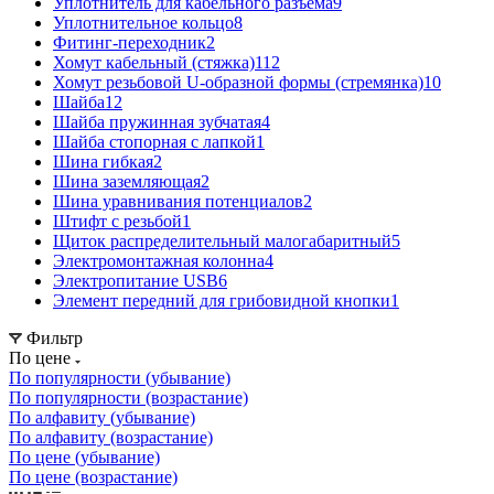
Уплотнитель для кабельного разъема
9
Уплотнительное кольцо
8
Фитинг-переходник
2
Хомут кабельный (стяжка)
112
Хомут резьбовой U-образной формы (стремянка)
10
Шайба
12
Шайба пружинная зубчатая
4
Шайба стопорная с лапкой
1
Шина гибкая
2
Шина заземляющая
2
Шина уравнивания потенциалов
2
Штифт с резьбой
1
Щиток распределительный малогабаритный
5
Электромонтажная колонна
4
Электропитание USB
6
Элемент передний для грибовидной кнопки
1
Фильтр
По цене
По популярности (убывание)
По популярности (возрастание)
По алфавиту (убывание)
По алфавиту (возрастание)
По цене (убывание)
По цене (возрастание)