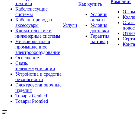
Компания
техника
Как купить
Кабеленесущие
О ко
системы
Условия
Колле
Кабели, провода и
оплаты
Стать
аксессуары
Услуги
Условия
новос
Климатические и
доставки
Отзы
инженерные системы
Гарантия
Серт
Низковольтное и
на товар
Конт
промышленное
электрооборудование
Освещение
Связь,
телекоммуникации
Устройства и средства
безопасности
Электроустановочные
изделия
Товары Geniled
Товары Promled