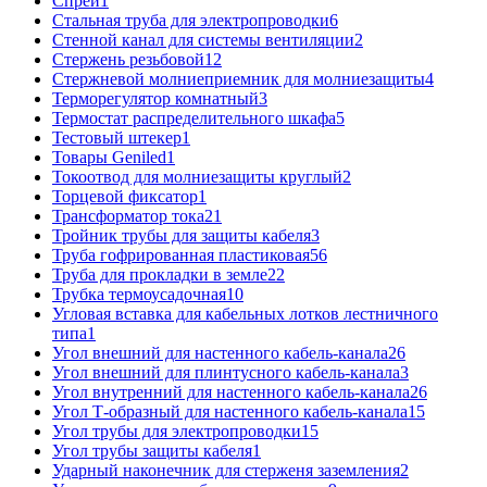
Спрей
1
Стальная труба для электропроводки
6
Стенной канал для системы вентиляции
2
Стержень резьбовой
12
Стержневой молниеприемник для молниезащиты
4
Терморегулятор комнатный
3
Термостат распределительного шкафа
5
Тестовый штекер
1
Товары Geniled
1
Токоотвод для молниезащиты круглый
2
Торцевой фиксатор
1
Трансформатор тока
21
Тройник трубы для защиты кабеля
3
Труба гофрированная пластиковая
56
Труба для прокладки в земле
22
Трубка термоусадочная
10
Угловая вставка для кабельных лотков лестничного
типа
1
Угол внешний для настенного кабель-канала
26
Угол внешний для плинтусного кабель-канала
3
Угол внутренний для настенного кабель-канала
26
Угол Т-образный для настенного кабель-канала
15
Угол трубы для электропроводки
15
Угол трубы защиты кабеля
1
Ударный наконечник для стерженя заземления
2