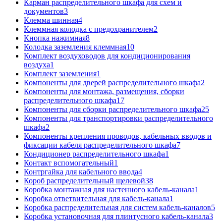
Карман распределительного шкафа для схем и
документов
3
Клемма шинная
4
Клеммная колодка с предохранителем
2
Кнопка нажимная
8
Колодка заземления клеммная
10
Комплект воздуховодов для кондиционирования
воздуха
1
Комплект заземления
1
Компоненты для дверей распределительного шкафа
2
Компоненты для монтажа, размещения, сборки
распределительного шкафа
17
Компоненты для сборки распределительного шкафа
25
Компоненты для транспортировки распределительного
шкафа
2
Компоненты крепления проводов, кабельных вводов и
фиксации кабеля распределительного шкафа
7
Кондиционер распределительного шкафа
1
Контакт вспомогательный
1
Контргайка для кабельного ввода
4
Короб распределительный щелевой
38
Коробка монтажная для настенного кабель-канала
1
Коробка ответвительная для кабель-канала
1
Коробка распределительная для систем кабель-каналов
5
Коробка установочная для плинтусного кабель-канала
3