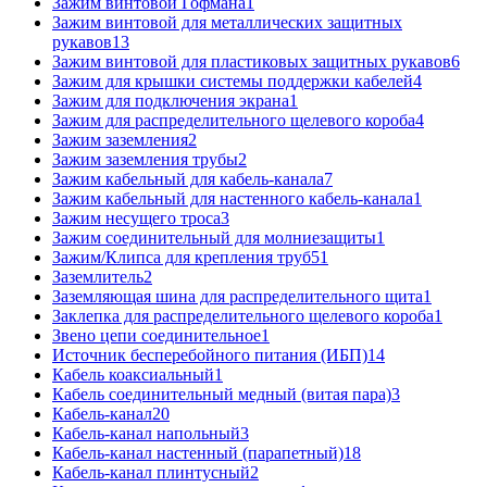
Зажим винтовой Гофмана
1
Зажим винтовой для металлических защитных
рукавов
13
Зажим винтовой для пластиковых защитных рукавов
6
Зажим для крышки системы поддержки кабелей
4
Зажим для подключения экрана
1
Зажим для распределительного щелевого короба
4
Зажим заземления
2
Зажим заземления трубы
2
Зажим кабельный для кабель-канала
7
Зажим кабельный для настенного кабель-канала
1
Зажим несущего троса
3
Зажим соединительный для молниезащиты
1
Зажим/Клипса для крепления труб
51
Заземлитель
2
Заземляющая шина для распределительного щита
1
Заклепка для распределительного щелевого короба
1
Звено цепи соединительное
1
Источник бесперебойного питания (ИБП)
14
Кабель коаксиальный
1
Кабель соединительный медный (витая пара)
3
Кабель-канал
20
Кабель-канал напольный
3
Кабель-канал настенный (парапетный)
18
Кабель-канал плинтусный
2