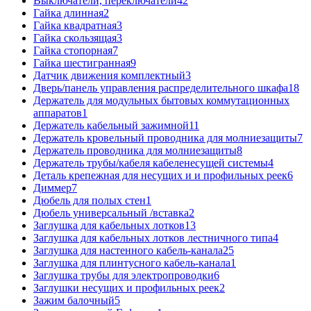
Выключатели, переключатели
42
Гайка длинная
2
Гайка квадратная
3
Гайка скользящая
3
Гайка стопорная
7
Гайка шестигранная
9
Датчик движения комплектный
3
Дверь/панель управления распределительного шкафа
18
Держатель для модульных бытовых коммутационных
аппаратов
1
Держатель кабельный зажимной
11
Держатель кровельный проводника для молниезащиты
7
Держатель проводника для молниезащиты
8
Держатель трубы/кабеля кабеленесущей системы
4
Деталь крепежная для несущих и и профильных реек
6
Диммер
7
Дюбель для полых стен
1
Дюбель универсальный /вставка
2
Заглушка для кабельных лотков
13
Заглушка для кабельных лотков лестничного типа
4
Заглушка для настенного кабель-канала
25
Заглушка для плинтусного кабель-канала
1
Заглушка трубы для электропроводки
6
Заглушки несущих и профильных реек
2
Зажим балочный
5