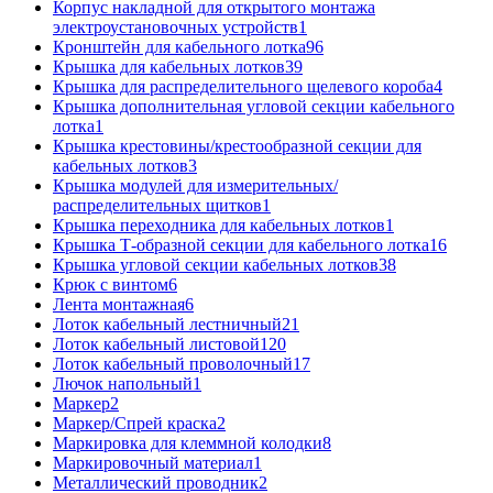
Корпус накладной для открытого монтажа
электроустановочных устройств
1
Кронштейн для кабельного лотка
96
Крышка для кабельных лотков
39
Крышка для распределительного щелевого короба
4
Крышка дополнительная угловой секции кабельного
лотка
1
Крышка крестовины/крестообразной секции для
кабельных лотков
3
Крышка модулей для измерительных/
распределительных щитков
1
Крышка переходника для кабельных лотков
1
Крышка Т-образной секции для кабельного лотка
16
Крышка угловой секции кабельных лотков
38
Крюк с винтом
6
Лента монтажная
6
Лоток кабельный лестничный
21
Лоток кабельный листовой
120
Лоток кабельный проволочный
17
Лючок напольный
1
Маркер
2
Маркер/Спрей краска
2
Маркировка для клеммной колодки
8
Маркировочный материал
1
Металлический проводник
2