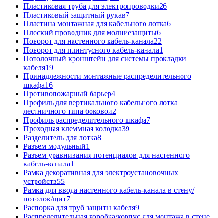
Пластиковая труба для электропроводки
26
Пластиковый защитный рукав
7
Пластина монтажная для кабельного лотка
6
Плоский проводник для молниезащиты
6
Поворот для настенного кабель-канала
22
Поворот для плинтусного кабель-канала
1
Потолочный кронштейн для системы прокладки
кабеля
19
Принадлежности монтажные распределительного
шкафа
16
Противопожарный барьер
4
Профиль для вертикального кабельного лотка
лестничного типа боковой
2
Профиль распределительного шкафа
7
Проходная клеммная колодка
39
Разделитель для лотка
8
Разъем модульный
1
Разъем уравнивания потенциалов для настенного
кабель-канала
1
Рамка декоративная для электроустановочных
устройств
55
Рамка для ввода настенного кабель-канала в стену/
потолок/щит
7
Распорка для труб защиты кабеля
9
Распределительная коробка/корпус для монтажа в стене