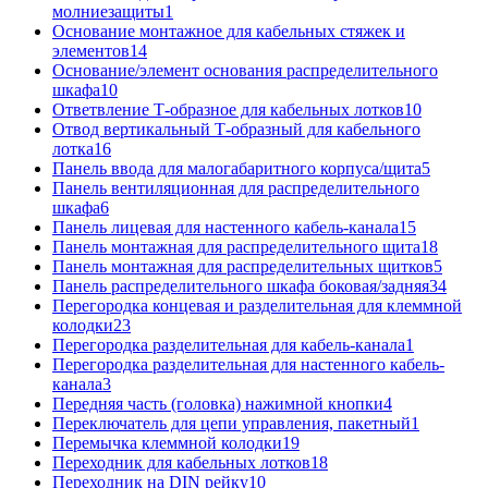
молниезащиты
1
Основание монтажное для кабельных стяжек и
элементов
14
Основание/элемент основания распределительного
шкафа
10
Ответвление Т-образное для кабельных лотков
10
Отвод вертикальный Т-образный для кабельного
лотка
16
Панель ввода для малогабаритного корпуса/щита
5
Панель вентиляционная для распределительного
шкафа
6
Панель лицевая для настенного кабель-канала
15
Панель монтажная для распределительного щита
18
Панель монтажная для распределительных щитков
5
Панель распределительного шкафа боковая/задняя
34
Перегородка концевая и разделительная для клеммной
колодки
23
Перегородка разделительная для кабель-канала
1
Перегородка разделительная для настенного кабель-
канала
3
Передняя часть (головка) нажимной кнопки
4
Переключатель для цепи управления, пакетный
1
Перемычка клеммной колодки
19
Переходник для кабельных лотков
18
Переходник на DIN рейку
10