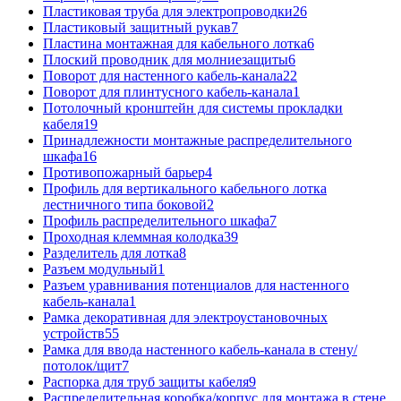
Пластиковая труба для электропроводки
26
Пластиковый защитный рукав
7
Пластина монтажная для кабельного лотка
6
Плоский проводник для молниезащиты
6
Поворот для настенного кабель-канала
22
Поворот для плинтусного кабель-канала
1
Потолочный кронштейн для системы прокладки
кабеля
19
Принадлежности монтажные распределительного
шкафа
16
Противопожарный барьер
4
Профиль для вертикального кабельного лотка
лестничного типа боковой
2
Профиль распределительного шкафа
7
Проходная клеммная колодка
39
Разделитель для лотка
8
Разъем модульный
1
Разъем уравнивания потенциалов для настенного
кабель-канала
1
Рамка декоративная для электроустановочных
устройств
55
Рамка для ввода настенного кабель-канала в стену/
потолок/щит
7
Распорка для труб защиты кабеля
9
Распределительная коробка/корпус для монтажа в стене