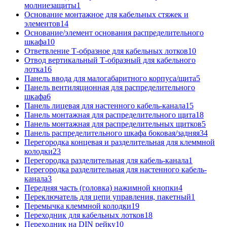
молниезащиты
1
Основание монтажное для кабельных стяжек и
элементов
14
Основание/элемент основания распределительного
шкафа
10
Ответвление Т-образное для кабельных лотков
10
Отвод вертикальный Т-образный для кабельного
лотка
16
Панель ввода для малогабаритного корпуса/щита
5
Панель вентиляционная для распределительного
шкафа
6
Панель лицевая для настенного кабель-канала
15
Панель монтажная для распределительного щита
18
Панель монтажная для распределительных щитков
5
Панель распределительного шкафа боковая/задняя
34
Перегородка концевая и разделительная для клеммной
колодки
23
Перегородка разделительная для кабель-канала
1
Перегородка разделительная для настенного кабель-
канала
3
Передняя часть (головка) нажимной кнопки
4
Переключатель для цепи управления, пакетный
1
Перемычка клеммной колодки
19
Переходник для кабельных лотков
18
Переходник на DIN рейку
10