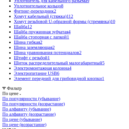
Уплотнитель для кабельного разъема
9
Уплотнительное кольцо
8
Фитинг-переходник
2
Хомут кабельный (стяжка)
112
Хомут резьбовой U-образной формы (стремянка)
10
Шайба
12
Шайба пружинная зубчатая
4
Шайба стопорная с лапкой
1
Шина гибкая
2
Шина заземляющая
2
Шина уравнивания потенциалов
2
Штифт с резьбой
1
Щиток распределительный малогабаритный
5
Электромонтажная колонна
4
Электропитание USB
6
Элемент передний для грибовидной кнопки
1
Фильтр
По цене
По популярности (убывание)
По популярности (возрастание)
По алфавиту (убывание)
По алфавиту (возрастание)
По цене (убывание)
По цене (возрастание)