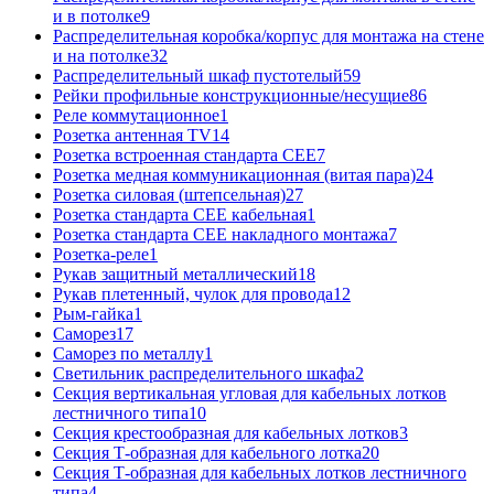
и в потолке
9
Распределительная коробка/корпус для монтажа на стене
и на потолке
32
Распределительный шкаф пустотелый
59
Рейки профильные конструкционные/несущие
86
Реле коммутационное
1
Розетка антенная TV
14
Розетка встроенная стандарта CEE
7
Розетка медная коммуникационная (витая пара)
24
Розетка силовая (штепсельная)
27
Розетка стандарта СЕЕ кабельная
1
Розетка стандарта СЕЕ накладного монтажа
7
Розетка-реле
1
Рукав защитный металлический
18
Рукав плетенный, чулок для провода
12
Рым-гайка
1
Саморез
17
Саморез по металлу
1
Светильник распределительного шкафа
2
Секция вертикальная угловая для кабельных лотков
лестничного типа
10
Секция крестообразная для кабельных лотков
3
Секция Т-образная для кабельного лотка
20
Секция Т-образная для кабельных лотков лестничного
типа
4