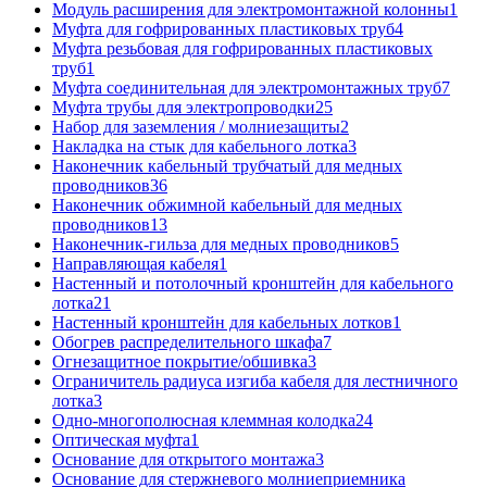
Модуль расширения для электромонтажной колонны
1
Муфта для гофрированных пластиковых труб
4
Муфта резьбовая для гофрированных пластиковых
труб
1
Муфта соединительная для электромонтажных труб
7
Муфта трубы для электропроводки
25
Набор для заземления / молниезащиты
2
Накладка на стык для кабельного лотка
3
Наконечник кабельный трубчатый для медных
проводников
36
Наконечник обжимной кабельный для медных
проводников
13
Наконечник-гильза для медных проводников
5
Направляющая кабеля
1
Настенный и потолочный кронштейн для кабельного
лотка
21
Настенный кронштейн для кабельных лотков
1
Обогрев распределительного шкафа
7
Огнезащитное покрытие/обшивка
3
Ограничитель радиуса изгиба кабеля для лестничного
лотка
3
Одно-многополюсная клеммная колодка
24
Оптическая муфта
1
Основание для открытого монтажа
3
Основание для стержневого молниеприемника