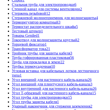
Спрей
1
Стальная труба для электропроводки
6
Стенной канал для системы вентиляции
2
Стержень резьбовой
12
Стержневой молниеприемник для молниезащиты
4
Терморегулятор комнатный
3
Термостат распределительного шкафа
5
Тестовый штекер
1
Товары Geniled
1
Токоотвод для молниезащиты круглый
2
Торцевой фиксатор
1
Трансформатор тока
21
Тройник трубы для защиты кабеля
3
Труба гофрированная пластиковая
56
Труба для прокладки в земле
22
Трубка термоусадочная
10
Угловая вставка для кабельных лотков лестничного
типа
1
Угол внешний для настенного кабель-канала
26
Угол внешний для плинтусного кабель-канала
3
Угол внутренний для настенного кабель-канала
26
Угол Т-образный для настенного кабель-канала
15
Угол трубы для электропроводки
15
Угол трубы защиты кабеля
1
Ударный наконечник для стерженя заземления
2