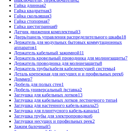
Выключатели, переключатели
42
Гайка длинная
2
Гайка квадратная
3
Гайка скользящая
3
Гайка стопорная
7
Гайка шестигранная
9
Датчик движения комплектный
3
Дверь/панель управления распределительного шкафа
18
Держатель для модульных бытовых коммутационных
аппаратов
1
Держатель кабельный зажимной
11
Держатель кровельный проводника для молниезащиты
7
Держатель проводника для молниезащиты
8
Держатель трубы/кабеля кабеленесущей системы
4
Деталь крепежная для несущих и и профильных реек
6
Диммер
7
Дюбель для полых стен
1
Дюбель универсальный /вставка
2
Заглушка для кабельных лотков
13
Заглушка для кабельных лотков лестничного типа
4
Заглушка для настенного кабель-канала
25
Заглушка для плинтусного кабель-канала
1
Заглушка трубы для электропроводки
6
Заглушки несущих и профильных реек
2
Зажим балочный
5