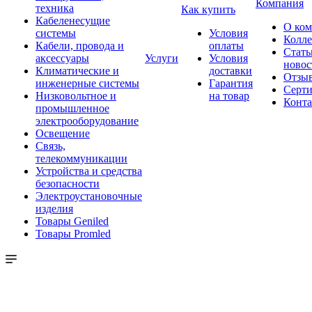
Компания
техника
Как купить
Кабеленесущие
О ко
системы
Условия
Колле
Кабели, провода и
оплаты
Стать
аксессуары
Услуги
Условия
новос
Климатические и
доставки
Отзы
инженерные системы
Гарантия
Серт
Низковольтное и
на товар
Конт
промышленное
электрооборудование
Освещение
Связь,
телекоммуникации
Устройства и средства
безопасности
Электроустановочные
изделия
Товары Geniled
Товары Promled