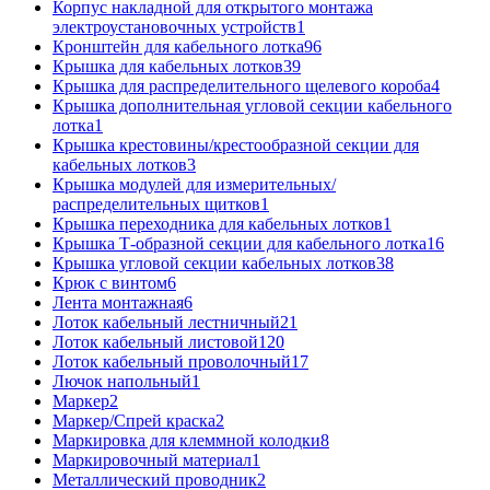
Корпус накладной для открытого монтажа
электроустановочных устройств
1
Кронштейн для кабельного лотка
96
Крышка для кабельных лотков
39
Крышка для распределительного щелевого короба
4
Крышка дополнительная угловой секции кабельного
лотка
1
Крышка крестовины/крестообразной секции для
кабельных лотков
3
Крышка модулей для измерительных/
распределительных щитков
1
Крышка переходника для кабельных лотков
1
Крышка Т-образной секции для кабельного лотка
16
Крышка угловой секции кабельных лотков
38
Крюк с винтом
6
Лента монтажная
6
Лоток кабельный лестничный
21
Лоток кабельный листовой
120
Лоток кабельный проволочный
17
Лючок напольный
1
Маркер
2
Маркер/Спрей краска
2
Маркировка для клеммной колодки
8
Маркировочный материал
1
Металлический проводник
2