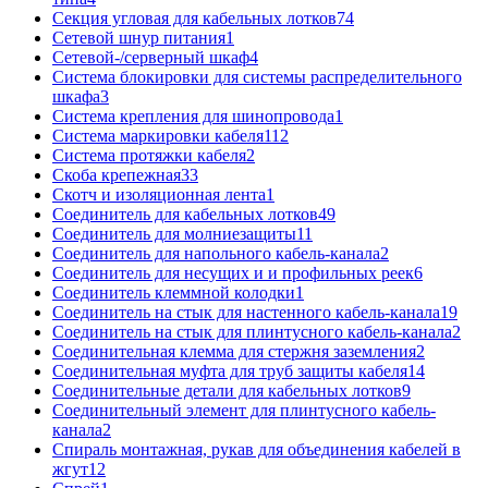
Секция угловая для кабельных лотков
74
Сетевой шнур питания
1
Сетевой-/серверный шкаф
4
Система блокировки для системы распределительного
шкафа
3
Система крепления для шинопровода
1
Система маркировки кабеля
112
Система протяжки кабеля
2
Скоба крепежная
33
Скотч и изоляционная лента
1
Соединитель для кабельных лотков
49
Соединитель для молниезащиты
11
Соединитель для напольного кабель-канала
2
Соединитель для несущих и и профильных реек
6
Соединитель клеммной колодки
1
Соединитель на стык для настенного кабель-канала
19
Соединитель на стык для плинтусного кабель-канала
2
Соединительная клемма для стержня заземления
2
Соединительная муфта для труб защиты кабеля
14
Соединительные детали для кабельных лотков
9
Соединительный элемент для плинтусного кабель-
канала
2
Спираль монтажная, рукав для объединения кабелей в
жгут
12