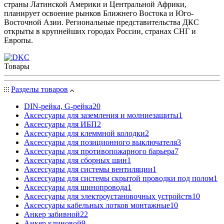
страны Латинской Америки и Центральной Африки,
планирует освоение рынков Ближнего Востока и Юго-
Восточной Азии. Региональные представительства ДКС
открыты в крупнейших городах России, странах СНГ и
Европы.
Товары
Разделы товаров
DIN-рейка, G-рейка
20
Аксессуары для заземления и молниезащиты
1
Аксессуары для ИБП
2
Аксессуары для клеммной колодки
2
Аксессуары для позиционного выключателя
3
Аксессуары для противопожарного барьера
7
Аксессуары для сборных шин
1
Аксессуары для системы вентиляции
1
Аксессуары для системы скрытой проводки под полом
1
Аксессуары для шинопровода
1
Аксессуары для электроустановочных устройств
10
Аксессуары кабельных лотков монтажные
10
Анкер забивной
22
Анкер клиновой
9