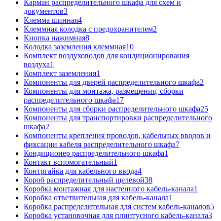
Карман распределительного шкафа для схем и
документов
3
Клемма шинная
4
Клеммная колодка с предохранителем
2
Кнопка нажимная
8
Колодка заземления клеммная
10
Комплект воздуховодов для кондиционирования
воздуха
1
Комплект заземления
1
Компоненты для дверей распределительного шкафа
2
Компоненты для монтажа, размещения, сборки
распределительного шкафа
17
Компоненты для сборки распределительного шкафа
25
Компоненты для транспортировки распределительного
шкафа
2
Компоненты крепления проводов, кабельных вводов и
фиксации кабеля распределительного шкафа
7
Кондиционер распределительного шкафа
1
Контакт вспомогательный
1
Контргайка для кабельного ввода
4
Короб распределительный щелевой
38
Коробка монтажная для настенного кабель-канала
1
Коробка ответвительная для кабель-канала
1
Коробка распределительная для систем кабель-каналов
5
Коробка установочная для плинтусного кабель-канала
3