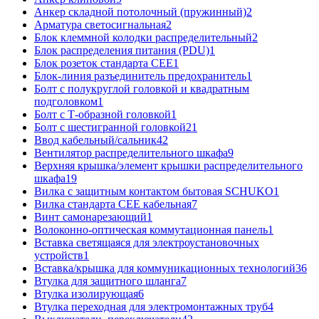
Анкер складной потолочный (пружинный)
2
Арматура светосигнальная
2
Блок клеммной колодки распределительный
2
Блок распределения питания (PDU)
1
Блок розеток стандарта CEE
1
Блок-линия разъединитель предохранитель
1
Болт с полукруглой головкой и квадратным
подголовком
1
Болт с Т-образной головкой
1
Болт с шестигранной головкой
21
Ввод кабельный/сальник
42
Вентилятор распределительного шкафа
9
Верхняя крышка/элемент крышки распределительного
шкафа
19
Вилка с защитным контактом бытовая SCHUKO
1
Вилка стандарта CEE кабельная
7
Винт самонарезающий
1
Волоконно-оптическая коммутационная панель
1
Вставка светящаяся для электроустановочных
устройств
1
Вставка/крышка для коммуникационных технологий
36
Втулка для защитного шланга
7
Втулка изолирующая
6
Втулка переходная для электромонтажных труб
4