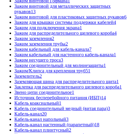
Зажим винтовой Гофмана
1
Зажим винтовой для металлических защитных
рукавов
13
Зажим винтовой для пластиковых защитных рукавов
6
Зажим для крышки системы поддержки кабелей
4
Зажим для подключения экрана
1
Зажим для распределительного щелевого короба
4
Зажим заземления
2
Зажим заземления трубы
2
Зажим кабельный для кабель-канала
7
Зажим кабельный для настенного кабель-канала
1
Зажим несущего троса
3
Зажим соединительный для молниезащиты
1
Зажим/Клипса для крепления труб
51
Заземлитель
2
Заземляющая шина для распределительного щита
1
Заклепка для распределительного щелевого короба
1
Звено цепи соединительное
1
Источник бесперебойного питания (ИБП)
14
Кабель коаксиальный
1
Кабель соединительный медный (витая пара)
3
Кабель-канал
20
Кабель-канал напольный
3
Кабель-канал настенный (парапетный)
18
Кабель-канал плинтусный
2