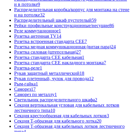
и в потолке
9
Распределительная коробка/корпус для монтажа на стене
и на потолке
32
Распределительный шкаф пустотелый
59
Рейки профильные конструкционные/несущие
86
Реле коммутационное
1
Розетка антенная TV
14
Розетка встроенная стандарта CEE
7
Розетка медная коммуникационная (витая пара)
24
Розетка силовая (штепсельная)
27
Розетка стандарта СЕЕ кабельная
1
Розетка стандарта СЕЕ накладного монтажа
7
Розетка-реле
1
Рукав защитный металлический
18
Рукав плетенный, чулок для провода
12
Рым-гайка
1
Саморез
17
Саморез по металлу
1
Светильник распределительного шкафа
2
Секция вертикальная угловая для кабельных лотков
лестничного типа
10
Секция крестообразная для кабельных лотков
3
Секция Т-образная для кабельного лотка
20
Секция Т-образная для кабельных лотков лестничного
типа
4