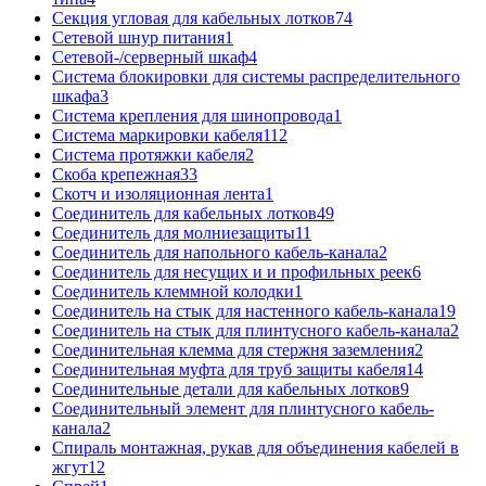
Секция угловая для кабельных лотков
74
Сетевой шнур питания
1
Сетевой-/серверный шкаф
4
Система блокировки для системы распределительного
шкафа
3
Система крепления для шинопровода
1
Система маркировки кабеля
112
Система протяжки кабеля
2
Скоба крепежная
33
Скотч и изоляционная лента
1
Соединитель для кабельных лотков
49
Соединитель для молниезащиты
11
Соединитель для напольного кабель-канала
2
Соединитель для несущих и и профильных реек
6
Соединитель клеммной колодки
1
Соединитель на стык для настенного кабель-канала
19
Соединитель на стык для плинтусного кабель-канала
2
Соединительная клемма для стержня заземления
2
Соединительная муфта для труб защиты кабеля
14
Соединительные детали для кабельных лотков
9
Соединительный элемент для плинтусного кабель-
канала
2
Спираль монтажная, рукав для объединения кабелей в
жгут
12