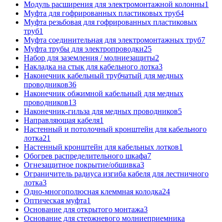
Модуль расширения для электромонтажной колонны
1
Муфта для гофрированных пластиковых труб
4
Муфта резьбовая для гофрированных пластиковых
труб
1
Муфта соединительная для электромонтажных труб
7
Муфта трубы для электропроводки
25
Набор для заземления / молниезащиты
2
Накладка на стык для кабельного лотка
3
Наконечник кабельный трубчатый для медных
проводников
36
Наконечник обжимной кабельный для медных
проводников
13
Наконечник-гильза для медных проводников
5
Направляющая кабеля
1
Настенный и потолочный кронштейн для кабельного
лотка
21
Настенный кронштейн для кабельных лотков
1
Обогрев распределительного шкафа
7
Огнезащитное покрытие/обшивка
3
Ограничитель радиуса изгиба кабеля для лестничного
лотка
3
Одно-многополюсная клеммная колодка
24
Оптическая муфта
1
Основание для открытого монтажа
3
Основание для стержневого молниеприемника