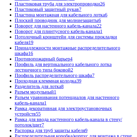
Пластиковая труба для электропроводки
26
Пластиковый защитный рукав
7
Пластина монтажная для кабельного лотка
6
Плоский проводник для молниезащиты
6
Поворот для настенного кабель-канала
22
Поворот для плинтусного кабель-канала
1
Потолочный кронштейн для системы прокладки
кабеля
19
Принадлежности монтажные распределительного
шкафа
16
Противопожарный барьер
4
Профиль для вертикального кабельного лотка
лестничного типа боковой
2
Профиль распределительного шкафа
7
Проходная клеммная колодка
39
Разделитель для лотка
8
Разъем модульный
1
Разъем уравнивания потенциалов для настенного
кабель-канала
1
Рамка декоративная для электроустановочных
устройств
55
Рамка для ввода настенного кабель-канала в стену/
потолок/щит
7
Распорка для труб защиты кабеля
9
Распределительная коробка/корпус для монтажа в стене