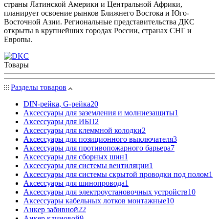
страны Латинской Америки и Центральной Африки,
планирует освоение рынков Ближнего Востока и Юго-
Восточной Азии. Региональные представительства ДКС
открыты в крупнейших городах России, странах СНГ и
Европы.
Товары
Разделы товаров
DIN-рейка, G-рейка
20
Аксессуары для заземления и молниезащиты
1
Аксессуары для ИБП
2
Аксессуары для клеммной колодки
2
Аксессуары для позиционного выключателя
3
Аксессуары для противопожарного барьера
7
Аксессуары для сборных шин
1
Аксессуары для системы вентиляции
1
Аксессуары для системы скрытой проводки под полом
1
Аксессуары для шинопровода
1
Аксессуары для электроустановочных устройств
10
Аксессуары кабельных лотков монтажные
10
Анкер забивной
22
Анкер клиновой
9