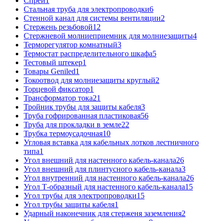
Спрей
1
Стальная труба для электропроводки
6
Стенной канал для системы вентиляции
2
Стержень резьбовой
12
Стержневой молниеприемник для молниезащиты
4
Терморегулятор комнатный
3
Термостат распределительного шкафа
5
Тестовый штекер
1
Товары Geniled
1
Токоотвод для молниезащиты круглый
2
Торцевой фиксатор
1
Трансформатор тока
21
Тройник трубы для защиты кабеля
3
Труба гофрированная пластиковая
56
Труба для прокладки в земле
22
Трубка термоусадочная
10
Угловая вставка для кабельных лотков лестничного
типа
1
Угол внешний для настенного кабель-канала
26
Угол внешний для плинтусного кабель-канала
3
Угол внутренний для настенного кабель-канала
26
Угол Т-образный для настенного кабель-канала
15
Угол трубы для электропроводки
15
Угол трубы защиты кабеля
1
Ударный наконечник для стерженя заземления
2