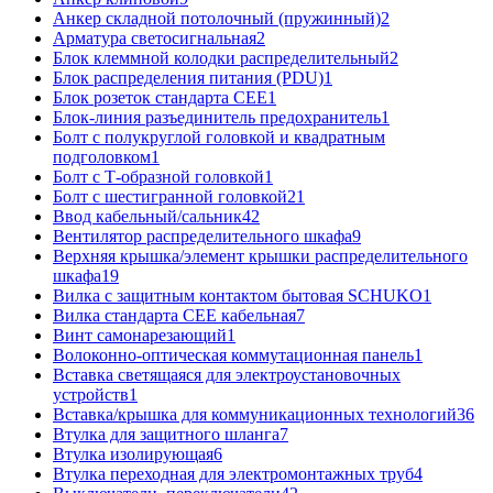
Анкер складной потолочный (пружинный)
2
Арматура светосигнальная
2
Блок клеммной колодки распределительный
2
Блок распределения питания (PDU)
1
Блок розеток стандарта CEE
1
Блок-линия разъединитель предохранитель
1
Болт с полукруглой головкой и квадратным
подголовком
1
Болт с Т-образной головкой
1
Болт с шестигранной головкой
21
Ввод кабельный/сальник
42
Вентилятор распределительного шкафа
9
Верхняя крышка/элемент крышки распределительного
шкафа
19
Вилка с защитным контактом бытовая SCHUKO
1
Вилка стандарта CEE кабельная
7
Винт самонарезающий
1
Волоконно-оптическая коммутационная панель
1
Вставка светящаяся для электроустановочных
устройств
1
Вставка/крышка для коммуникационных технологий
36
Втулка для защитного шланга
7
Втулка изолирующая
6
Втулка переходная для электромонтажных труб
4