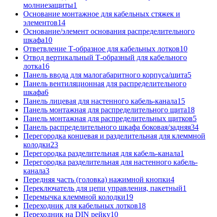
молниезащиты
1
Основание монтажное для кабельных стяжек и
элементов
14
Основание/элемент основания распределительного
шкафа
10
Ответвление Т-образное для кабельных лотков
10
Отвод вертикальный Т-образный для кабельного
лотка
16
Панель ввода для малогабаритного корпуса/щита
5
Панель вентиляционная для распределительного
шкафа
6
Панель лицевая для настенного кабель-канала
15
Панель монтажная для распределительного щита
18
Панель монтажная для распределительных щитков
5
Панель распределительного шкафа боковая/задняя
34
Перегородка концевая и разделительная для клеммной
колодки
23
Перегородка разделительная для кабель-канала
1
Перегородка разделительная для настенного кабель-
канала
3
Передняя часть (головка) нажимной кнопки
4
Переключатель для цепи управления, пакетный
1
Перемычка клеммной колодки
19
Переходник для кабельных лотков
18
Переходник на DIN рейку
10