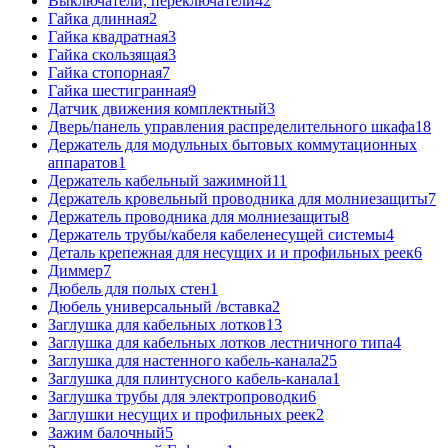
Выключатели, переключатели
42
Гайка длинная
2
Гайка квадратная
3
Гайка скользящая
3
Гайка стопорная
7
Гайка шестигранная
9
Датчик движения комплектный
3
Дверь/панель управления распределительного шкафа
18
Держатель для модульных бытовых коммутационных
аппаратов
1
Держатель кабельный зажимной
11
Держатель кровельный проводника для молниезащиты
7
Держатель проводника для молниезащиты
8
Держатель трубы/кабеля кабеленесущей системы
4
Деталь крепежная для несущих и и профильных реек
6
Диммер
7
Дюбель для полых стен
1
Дюбель универсальный /вставка
2
Заглушка для кабельных лотков
13
Заглушка для кабельных лотков лестничного типа
4
Заглушка для настенного кабель-канала
25
Заглушка для плинтусного кабель-канала
1
Заглушка трубы для электропроводки
6
Заглушки несущих и профильных реек
2
Зажим балочный
5