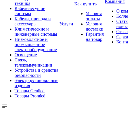
Компания
техника
Как купить
Кабеленесущие
О ко
системы
Условия
Колле
Кабели, провода и
оплаты
Стать
аксессуары
Услуги
Условия
новос
Климатические и
доставки
Отзы
инженерные системы
Гарантия
Серт
Низковольтное и
на товар
Конт
промышленное
электрооборудование
Освещение
Связь,
телекоммуникации
Устройства и средства
безопасности
Электроустановочные
изделия
Товары Geniled
Товары Promled