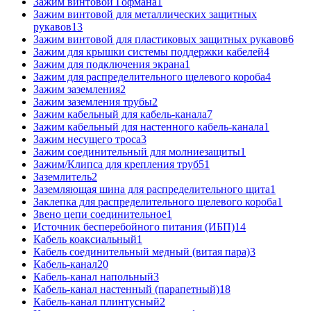
Зажим винтовой Гофмана
1
Зажим винтовой для металлических защитных
рукавов
13
Зажим винтовой для пластиковых защитных рукавов
6
Зажим для крышки системы поддержки кабелей
4
Зажим для подключения экрана
1
Зажим для распределительного щелевого короба
4
Зажим заземления
2
Зажим заземления трубы
2
Зажим кабельный для кабель-канала
7
Зажим кабельный для настенного кабель-канала
1
Зажим несущего троса
3
Зажим соединительный для молниезащиты
1
Зажим/Клипса для крепления труб
51
Заземлитель
2
Заземляющая шина для распределительного щита
1
Заклепка для распределительного щелевого короба
1
Звено цепи соединительное
1
Источник бесперебойного питания (ИБП)
14
Кабель коаксиальный
1
Кабель соединительный медный (витая пара)
3
Кабель-канал
20
Кабель-канал напольный
3
Кабель-канал настенный (парапетный)
18
Кабель-канал плинтусный
2