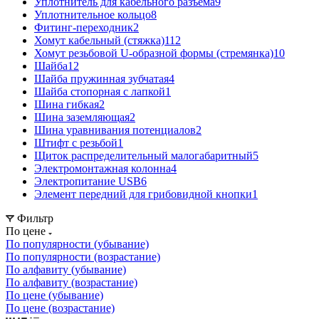
Уплотнитель для кабельного разъема
9
Уплотнительное кольцо
8
Фитинг-переходник
2
Хомут кабельный (стяжка)
112
Хомут резьбовой U-образной формы (стремянка)
10
Шайба
12
Шайба пружинная зубчатая
4
Шайба стопорная с лапкой
1
Шина гибкая
2
Шина заземляющая
2
Шина уравнивания потенциалов
2
Штифт с резьбой
1
Щиток распределительный малогабаритный
5
Электромонтажная колонна
4
Электропитание USB
6
Элемент передний для грибовидной кнопки
1
Фильтр
По цене
По популярности (убывание)
По популярности (возрастание)
По алфавиту (убывание)
По алфавиту (возрастание)
По цене (убывание)
По цене (возрастание)