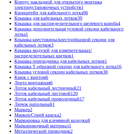
Корпус накладной для открытого монтажа
электроустановочных устройств
1
Кронштейн для кабельного лотка
96
Крышка для кабельных лотков
39
Крышка для распределительного щелевого короба
4
Крышка дополнительная угловой секции кабельного
лотка
1
Крышка крестовины/крестообразной секции для
кабельных лотков
3
Крышка модулей для измерительных/
распределительных щитков
1
Крышка переходника для кабельных лотков
1
Крышка Т-образной секции для кабельного лотка
16
Крышка угловой секции кабельных лотков
38
Крюк с винтом
6
Лента монтажная
6
Лоток кабельный лестничный
21
Лоток кабельный листовой
120
Лоток кабельный проволочный
17
Лючок напольный
1
Маркер
2
Маркер/Спрей краска
2
Маркировка для клеммной колодки
8
Маркировочный материал
1
Металлический проводник
2