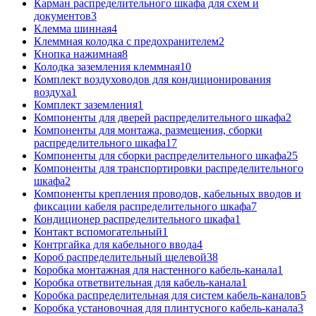
Карман распределительного шкафа для схем и
документов
3
Клемма шинная
4
Клеммная колодка с предохранителем
2
Кнопка нажимная
8
Колодка заземления клеммная
10
Комплект воздуховодов для кондиционирования
воздуха
1
Комплект заземления
1
Компоненты для дверей распределительного шкафа
2
Компоненты для монтажа, размещения, сборки
распределительного шкафа
17
Компоненты для сборки распределительного шкафа
25
Компоненты для транспортировки распределительного
шкафа
2
Компоненты крепления проводов, кабельных вводов и
фиксации кабеля распределительного шкафа
7
Кондиционер распределительного шкафа
1
Контакт вспомогательный
1
Контргайка для кабельного ввода
4
Короб распределительный щелевой
38
Коробка монтажная для настенного кабель-канала
1
Коробка ответвительная для кабель-канала
1
Коробка распределительная для систем кабель-каналов
5
Коробка установочная для плинтусного кабель-канала
3