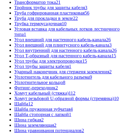
Трансформатор тока
21
Тройник трубы для защиты кабеля
3
Труба гофрированная пластиковая
56
Труба для прокладки в земле
22
Трубка термоусадочная
10
Угловая вставка для кабельных лотков лестничного
типа
1
Угол внешний для настенного кабель-канала
26
Угол внешний для плинтусного кабель-канала
3
Угол внутренний для настенного кабель-канала
26
Угол Т-образный для настенного кабель-канала
15
Угол трубы для электропроводки
15
Угол трубы защиты кабеля
1
Ударный наконечник для стерженя заземления
2
Уплотнитель для кабельного разъема
9
Уплотнительное кольцо
8
Фитинг-переходник
2
Хомут кабельный (стяжка)
112
Хомут резьбовой U-образной формы (стремянка)
10
Шайба
12
Шайба пружинная зубчатая
4
Шайба стопорная с лапкой
1
Шина гибкая
2
Шина заземляющая
2
Шина уравнивания потенциалов
2