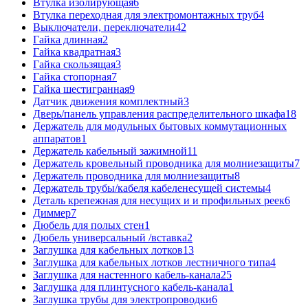
Втулка изолирующая
6
Втулка переходная для электромонтажных труб
4
Выключатели, переключатели
42
Гайка длинная
2
Гайка квадратная
3
Гайка скользящая
3
Гайка стопорная
7
Гайка шестигранная
9
Датчик движения комплектный
3
Дверь/панель управления распределительного шкафа
18
Держатель для модульных бытовых коммутационных
аппаратов
1
Держатель кабельный зажимной
11
Держатель кровельный проводника для молниезащиты
7
Держатель проводника для молниезащиты
8
Держатель трубы/кабеля кабеленесущей системы
4
Деталь крепежная для несущих и и профильных реек
6
Диммер
7
Дюбель для полых стен
1
Дюбель универсальный /вставка
2
Заглушка для кабельных лотков
13
Заглушка для кабельных лотков лестничного типа
4
Заглушка для настенного кабель-канала
25
Заглушка для плинтусного кабель-канала
1
Заглушка трубы для электропроводки
6