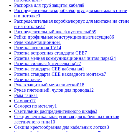
Распорка для труб защиты кабеля
9
Распределительная коробка/корпус для монтажа в стене
и в потолке
9
Распределительная коробка/корпус для монтажа на стене
и на потолке
32
Распределительный шкаф пустотелый
59
Рейки профильные конструкционные/несущие
86
Реле коммутационное
1
Розетка антенная TV
14
Розетка встроенная стандарта CEE
7
Розетка медная коммуникационная (витая пара)
24
Розетка силовая (штепсельная)
27
Розетка стандарта СЕЕ кабельная
1
Розетка стандарта СЕЕ накладного монтажа
7
Розетка-реле
1
Рукав защитный металлический
18
Рукав плетенный, чулок для провода
12
Рым-гайка
1
Саморез
17
Саморез по металлу
1
Светильник распределительного шкафа
2
Секция вертикальная угловая для кабельных лотков
лестничного типа
10
Секция крестообразная для кабельных лотков
3