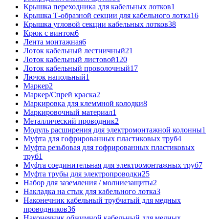
Крышка переходника для кабельных лотков
1
Крышка Т-образной секции для кабельного лотка
16
Крышка угловой секции кабельных лотков
38
Крюк с винтом
6
Лента монтажная
6
Лоток кабельный лестничный
21
Лоток кабельный листовой
120
Лоток кабельный проволочный
17
Лючок напольный
1
Маркер
2
Маркер/Спрей краска
2
Маркировка для клеммной колодки
8
Маркировочный материал
1
Металлический проводник
2
Модуль расширения для электромонтажной колонны
1
Муфта для гофрированных пластиковых труб
4
Муфта резьбовая для гофрированных пластиковых
труб
1
Муфта соединительная для электромонтажных труб
7
Муфта трубы для электропроводки
25
Набор для заземления / молниезащиты
2
Накладка на стык для кабельного лотка
3
Наконечник кабельный трубчатый для медных
проводников
36
Наконечник обжимной кабельный для медных