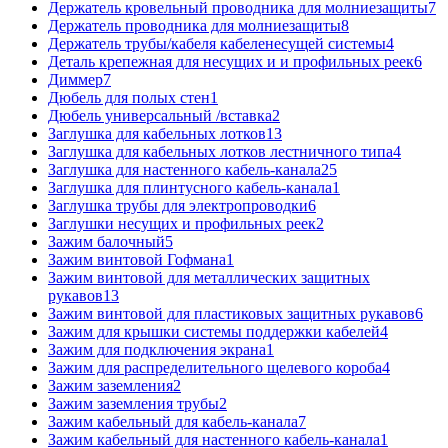
Держатель кровельный проводника для молниезащиты
7
Держатель проводника для молниезащиты
8
Держатель трубы/кабеля кабеленесущей системы
4
Деталь крепежная для несущих и и профильных реек
6
Диммер
7
Дюбель для полых стен
1
Дюбель универсальный /вставка
2
Заглушка для кабельных лотков
13
Заглушка для кабельных лотков лестничного типа
4
Заглушка для настенного кабель-канала
25
Заглушка для плинтусного кабель-канала
1
Заглушка трубы для электропроводки
6
Заглушки несущих и профильных реек
2
Зажим балочный
5
Зажим винтовой Гофмана
1
Зажим винтовой для металлических защитных
рукавов
13
Зажим винтовой для пластиковых защитных рукавов
6
Зажим для крышки системы поддержки кабелей
4
Зажим для подключения экрана
1
Зажим для распределительного щелевого короба
4
Зажим заземления
2
Зажим заземления трубы
2
Зажим кабельный для кабель-канала
7
Зажим кабельный для настенного кабель-канала
1