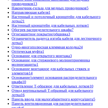
проводников
13
Наконечник-гильза для медных проводников
5
Направляющая кабеля
1
Настенный и потолочный кронштейн для кабельного
лотка
21
Настенный кронштейн для кабельных лотков
1
Обогрев распределительного шкафа
7
Огнезащитное покрытие/обшивка
3
Ограничитель радиуса изгиба кабеля для лестничного
лотка
3
Одно-многополюсная клеммная колодка
24
Оптическая муфта
1
Основание для открытого монтажа
3
Основание для стержневого молниеприемника
молниезащиты
1
Основание монтажное для кабельных стяжек и
элементов
14
Основание/элемент основания распределительного
шкафа
10
Ответвление Т-образное для кабельных лотков
10
Отвод вертикальный Т-образный для кабельного
лотка
16
Панель ввода для малогабаритного корпуса/щита
5
Панель вентиляционная для распределительного
шкафа
6