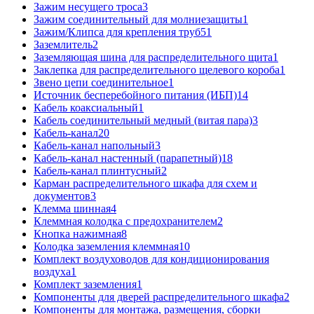
Зажим несущего троса
3
Зажим соединительный для молниезащиты
1
Зажим/Клипса для крепления труб
51
Заземлитель
2
Заземляющая шина для распределительного щита
1
Заклепка для распределительного щелевого короба
1
Звено цепи соединительное
1
Источник бесперебойного питания (ИБП)
14
Кабель коаксиальный
1
Кабель соединительный медный (витая пара)
3
Кабель-канал
20
Кабель-канал напольный
3
Кабель-канал настенный (парапетный)
18
Кабель-канал плинтусный
2
Карман распределительного шкафа для схем и
документов
3
Клемма шинная
4
Клеммная колодка с предохранителем
2
Кнопка нажимная
8
Колодка заземления клеммная
10
Комплект воздуховодов для кондиционирования
воздуха
1
Комплект заземления
1
Компоненты для дверей распределительного шкафа
2
Компоненты для монтажа, размещения, сборки