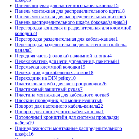
Панель лицевая для настенного кабель-канала
15
Панель монтажная для распределительного щита
18
Панель монтажная для распределительных щитков
5
Панель распределительного шкафа боковая/задняя
34
Перегородка концевая и разделительная для клеммной
колодки
23
Перегородка разделительная для кабель-канала
1
Перегородка разделительная для настенного кабель-
канала
3
Передняя часть (головка) нажимной кнопки
4
Переключатель для цепи управления, пакетный
1
Перемычка клеммной колодки
19
Переходник для кабельных лотков
18
Переходник на DIN рейку
10
Пластиковая труба для электропроводки
26
Пластиковый защитный рукав
7
Пластина монтажная для кабельного лотка
6
Плоский проводник для молниезащиты
6
Поворот для настенного кабель-канала
22
Поворот для плинтусного кабель-канала
1
Потолочный кронштейн для системы прокладки
кабеля
19
Принадлежности монтажные распределительного
шкафа
16