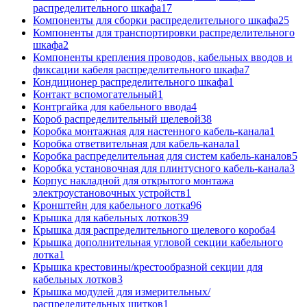
распределительного шкафа
17
Компоненты для сборки распределительного шкафа
25
Компоненты для транспортировки распределительного
шкафа
2
Компоненты крепления проводов, кабельных вводов и
фиксации кабеля распределительного шкафа
7
Кондиционер распределительного шкафа
1
Контакт вспомогательный
1
Контргайка для кабельного ввода
4
Короб распределительный щелевой
38
Коробка монтажная для настенного кабель-канала
1
Коробка ответвительная для кабель-канала
1
Коробка распределительная для систем кабель-каналов
5
Коробка установочная для плинтусного кабель-канала
3
Корпус накладной для открытого монтажа
электроустановочных устройств
1
Кронштейн для кабельного лотка
96
Крышка для кабельных лотков
39
Крышка для распределительного щелевого короба
4
Крышка дополнительная угловой секции кабельного
лотка
1
Крышка крестовины/крестообразной секции для
кабельных лотков
3
Крышка модулей для измерительных/
распределительных щитков
1