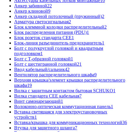
Аксессуары кабельных лотков монтажные
10
Анкер забивной
22
Анкер клиновой
9
Анкер складной потолочный (пружинный)
2
Арматура светосигнальная
2
Блок клеммной колодки распределительный
2
Блок распределения питания (PDU)
1
Блок розеток стандарта CEE
1
Блок-линия разъединитель предохранитель
1
Болт с полукруглой головкой и квадратным
подголовком
1
Болт с Т-образной головкой
1
Болт с шестигранной головкой
21
Ввод кабельный/сальник
42
Вентилятор распределительного шкафа
9
Верхняя крышка/элемент крышки распределительного
шкафа
19
Вилка с защитным контактом бытовая SCHUKO
1
Вилка стандарта CEE кабельная
7
Винт самонарезающий
1
Волоконно-оптическая коммутационная панель
1
Вставка светящаяся для электроустановочных
устройств
1
Вставка/крышка для коммуникационных технологий
36
Втулка для защитного шланга
7