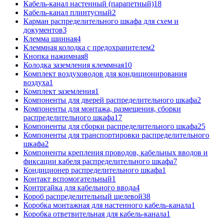
Кабель-канал настенный (парапетный)
18
Кабель-канал плинтусный
2
Карман распределительного шкафа для схем и
документов
3
Клемма шинная
4
Клеммная колодка с предохранителем
2
Кнопка нажимная
8
Колодка заземления клеммная
10
Комплект воздуховодов для кондиционирования
воздуха
1
Комплект заземления
1
Компоненты для дверей распределительного шкафа
2
Компоненты для монтажа, размещения, сборки
распределительного шкафа
17
Компоненты для сборки распределительного шкафа
25
Компоненты для транспортировки распределительного
шкафа
2
Компоненты крепления проводов, кабельных вводов и
фиксации кабеля распределительного шкафа
7
Кондиционер распределительного шкафа
1
Контакт вспомогательный
1
Контргайка для кабельного ввода
4
Короб распределительный щелевой
38
Коробка монтажная для настенного кабель-канала
1
Коробка ответвительная для кабель-канала
1