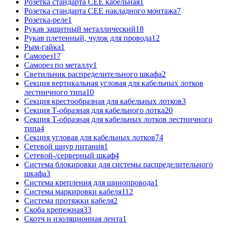
Розетка стандарта СЕЕ кабельная
1
Розетка стандарта СЕЕ накладного монтажа
7
Розетка-реле
1
Рукав защитный металлический
18
Рукав плетенный, чулок для провода
12
Рым-гайка
1
Саморез
17
Саморез по металлу
1
Светильник распределительного шкафа
2
Секция вертикальная угловая для кабельных лотков
лестничного типа
10
Секция крестообразная для кабельных лотков
3
Секция Т-образная для кабельного лотка
20
Секция Т-образная для кабельных лотков лестничного
типа
4
Секция угловая для кабельных лотков
74
Сетевой шнур питания
1
Сетевой-/серверный шкаф
4
Система блокировки для системы распределительного
шкафа
3
Система крепления для шинопровода
1
Система маркировки кабеля
112
Система протяжки кабеля
2
Скоба крепежная
33
Скотч и изоляционная лента
1