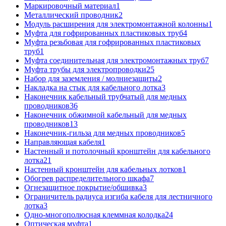
Маркировочный материал
1
Металлический проводник
2
Модуль расширения для электромонтажной колонны
1
Муфта для гофрированных пластиковых труб
4
Муфта резьбовая для гофрированных пластиковых
труб
1
Муфта соединительная для электромонтажных труб
7
Муфта трубы для электропроводки
25
Набор для заземления / молниезащиты
2
Накладка на стык для кабельного лотка
3
Наконечник кабельный трубчатый для медных
проводников
36
Наконечник обжимной кабельный для медных
проводников
13
Наконечник-гильза для медных проводников
5
Направляющая кабеля
1
Настенный и потолочный кронштейн для кабельного
лотка
21
Настенный кронштейн для кабельных лотков
1
Обогрев распределительного шкафа
7
Огнезащитное покрытие/обшивка
3
Ограничитель радиуса изгиба кабеля для лестничного
лотка
3
Одно-многополюсная клеммная колодка
24
Оптическая муфта
1