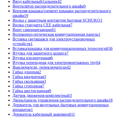
Ввод кабельный/сальник
42
Вентилятор распределительного шкафа
9
Верхняя крышка/элемент крышки распределительного
шкафа
19
Вилка с защитным контактом бытовая SCHUKO
1
Вилка стандарта CEE кабельная
7
Винт самонарезающий
1
Волоконно-оптическая коммутационная панель
1
Вставка светящаяся для электроустановочных
устройств
1
Вставка/крышка для коммуникационных технологий
36
Втулка для защитного шланга
7
Втулка изолирующая
6
Втулка переходная для электромонтажных труб
4
Выключатели, переключатели
42
Гайка длинная
2
Гайка квадратная
3
Гайка скользящая
3
Гайка стопорная
7
Гайка шестигранная
9
Датчик движения комплектный
3
Дверь/панель управления распределительного шкафа
18
Держатель для модульных бытовых коммутационных
аппаратов
1
Держатель кабельный зажимной
11