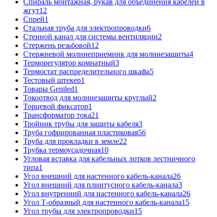
Спираль монтажная, рукав для объединения кабелей в
жгут
12
Спрей
1
Стальная труба для электропроводки
6
Стенной канал для системы вентиляции
2
Стержень резьбовой
12
Стержневой молниеприемник для молниезащиты
4
Терморегулятор комнатный
3
Термостат распределительного шкафа
5
Тестовый штекер
1
Товары Geniled
1
Токоотвод для молниезащиты круглый
2
Торцевой фиксатор
1
Трансформатор тока
21
Тройник трубы для защиты кабеля
3
Труба гофрированная пластиковая
56
Труба для прокладки в земле
22
Трубка термоусадочная
10
Угловая вставка для кабельных лотков лестничного
типа
1
Угол внешний для настенного кабель-канала
26
Угол внешний для плинтусного кабель-канала
3
Угол внутренний для настенного кабель-канала
26
Угол Т-образный для настенного кабель-канала
15
Угол трубы для электропроводки
15