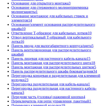
Основание для открытого монтажа
3
Основание для стержневого молниеприемника
молниезащиты
1
Основание монтажное для кабельных стяжек и
элементов
14
Основание/элемент основания распределительного
шкафа
10
Ответвление Т-образное для кабельных лотков
10
Отвод вертикальный Т-образный для кабельного
лотка
16
Панель ввода для малогабаритного корпуса/щита
5
Панель вентиляционная для распределительного
шкафа
6
Панель лицевая для настенного кабель-канала
15
Панель монтажная для распределительного щита
18
Панель монтажная для распределительных щитков
5
Панель распределительного шкафа боковая/задняя
34
Перегородка концевая и разделительная для клеммной
колодки
23
Перегородка разделительная для кабель-канала
1
Перегородка разделительная для настенного кабель-
канала
3
Передняя часть (головка) нажимной кнопки
4
Переключатель для цепи управления, пакетный
1
Перемычка клеммной колодки
19