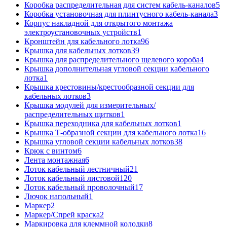
Коробка распределительная для систем кабель-каналов
5
Коробка установочная для плинтусного кабель-канала
3
Корпус накладной для открытого монтажа
электроустановочных устройств
1
Кронштейн для кабельного лотка
96
Крышка для кабельных лотков
39
Крышка для распределительного щелевого короба
4
Крышка дополнительная угловой секции кабельного
лотка
1
Крышка крестовины/крестообразной секции для
кабельных лотков
3
Крышка модулей для измерительных/
распределительных щитков
1
Крышка переходника для кабельных лотков
1
Крышка Т-образной секции для кабельного лотка
16
Крышка угловой секции кабельных лотков
38
Крюк с винтом
6
Лента монтажная
6
Лоток кабельный лестничный
21
Лоток кабельный листовой
120
Лоток кабельный проволочный
17
Лючок напольный
1
Маркер
2
Маркер/Спрей краска
2
Маркировка для клеммной колодки
8