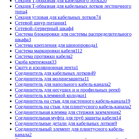
Секция Т-образная для кабельного лотка
20
Секция Т-образная для кабельных лотков лестничного
типа
4
Секция угловая для кабельных лотков
74
Сетевой шнур питания
1
Сетевой-/серверный шкаф
4
Система блокировки для системы распределительного
шкафа
3
Система крепления для шинопровода
1
Система маркировки кабеля
112
Система протяжки кабеля
2
Скоба крепежная
33
Скотч и изоляционная лента
1
Соединитель для кабельных лотков
49
Соединитель для молниезащиты
11
Соединитель для напольного кабель-канала
2
Соединитель для несущих и и профильных реек
6
Соединитель клеммной колодки
1
Соединитель на стык для настенного кабель-канала
19
Соединитель на стык для плинтусного кабель-канала
2
Соединительная клемма для стержня заземления
2
Соединительная муфта для труб защиты кабеля
14
Соединительные детали для кабельных лотков
9
Соединительный элемент для плинтусного кабель-
канала
2