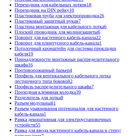
Переходник для кабельных лотков
18
Переходник на DIN рейку
10
Пластиковая труба для электропроводки
26
Пластиковый защитный рукав
7
Пластина монтажная для кабельного лотка
6
Плоский проводник для молниезащиты
6
Поворот для настенного кабель-канала
22
Поворот для плинтусного кабель-канала
1
Потолочный кронштейн для системы прокладки
кабеля
19
Принадлежности монтажные распределительного
шкафа
16
Противопожарный барьер
4
Профиль для вертикального кабельного лотка
лестничного типа боковой
2
Профиль распределительного шкафа
7
Проходная клеммная колодка
39
Разделитель для лотка
8
Разъем модульный
1
Разъем уравнивания потенциалов для настенного
кабель-канала
1
Рамка декоративная для электроустановочных
устройств
55
Рамка для ввода настенного кабель-канала в стену/
потолок/щит
7