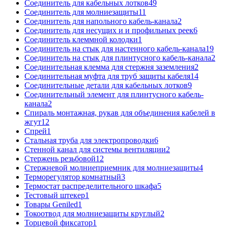
Соединитель для кабельных лотков
49
Соединитель для молниезащиты
11
Соединитель для напольного кабель-канала
2
Соединитель для несущих и и профильных реек
6
Соединитель клеммной колодки
1
Соединитель на стык для настенного кабель-канала
19
Соединитель на стык для плинтусного кабель-канала
2
Соединительная клемма для стержня заземления
2
Соединительная муфта для труб защиты кабеля
14
Соединительные детали для кабельных лотков
9
Соединительный элемент для плинтусного кабель-
канала
2
Спираль монтажная, рукав для объединения кабелей в
жгут
12
Спрей
1
Стальная труба для электропроводки
6
Стенной канал для системы вентиляции
2
Стержень резьбовой
12
Стержневой молниеприемник для молниезащиты
4
Терморегулятор комнатный
3
Термостат распределительного шкафа
5
Тестовый штекер
1
Товары Geniled
1
Токоотвод для молниезащиты круглый
2
Торцевой фиксатор
1