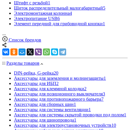
Штифт с резьбой
1
Щиток распределительный малогабаритный
5
Электромонтажная колонна
4
Электропитание USB
6
Элемент передний для грибовидной кнопки
1
...
Список брендов
Разделы товаров
DIN-рейка, G-рейка
20
Аксессуары для заземления и молниезащиты
1
Аксессуары для ИБП
2
Аксессуары для клеммной колодки
2
Аксессуары для позиционного выключателя
3
Аксессуары для противопожарного барьера
7
Аксессуары для сборных шин
1
Аксессуары для системы вентиляции
1
Аксессуары для системы скрытой проводки под полом
1
Аксессуары для шинопровода
1
Аксессуары для электроустановочных устройств
10