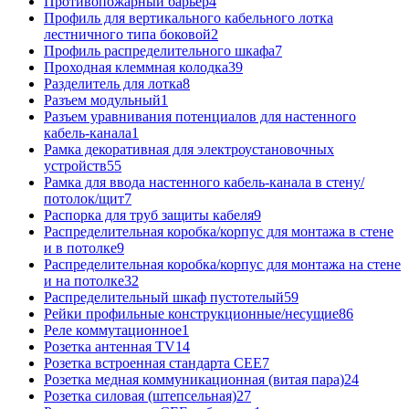
Противопожарный барьер
4
Профиль для вертикального кабельного лотка
лестничного типа боковой
2
Профиль распределительного шкафа
7
Проходная клеммная колодка
39
Разделитель для лотка
8
Разъем модульный
1
Разъем уравнивания потенциалов для настенного
кабель-канала
1
Рамка декоративная для электроустановочных
устройств
55
Рамка для ввода настенного кабель-канала в стену/
потолок/щит
7
Распорка для труб защиты кабеля
9
Распределительная коробка/корпус для монтажа в стене
и в потолке
9
Распределительная коробка/корпус для монтажа на стене
и на потолке
32
Распределительный шкаф пустотелый
59
Рейки профильные конструкционные/несущие
86
Реле коммутационное
1
Розетка антенная TV
14
Розетка встроенная стандарта CEE
7
Розетка медная коммуникационная (витая пара)
24
Розетка силовая (штепсельная)
27