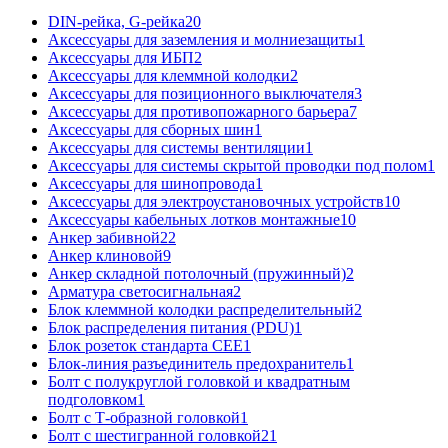
DIN-рейка, G-рейка
20
Аксессуары для заземления и молниезащиты
1
Аксессуары для ИБП
2
Аксессуары для клеммной колодки
2
Аксессуары для позиционного выключателя
3
Аксессуары для противопожарного барьера
7
Аксессуары для сборных шин
1
Аксессуары для системы вентиляции
1
Аксессуары для системы скрытой проводки под полом
1
Аксессуары для шинопровода
1
Аксессуары для электроустановочных устройств
10
Аксессуары кабельных лотков монтажные
10
Анкер забивной
22
Анкер клиновой
9
Анкер складной потолочный (пружинный)
2
Арматура светосигнальная
2
Блок клеммной колодки распределительный
2
Блок распределения питания (PDU)
1
Блок розеток стандарта CEE
1
Блок-линия разъединитель предохранитель
1
Болт с полукруглой головкой и квадратным
подголовком
1
Болт с Т-образной головкой
1
Болт с шестигранной головкой
21