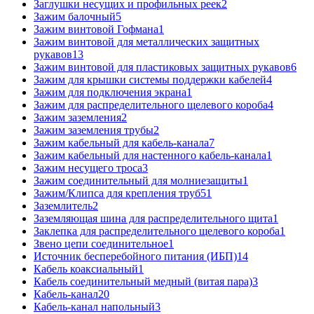
Заглушки несущих и профильных реек
2
Зажим балочный
5
Зажим винтовой Гофмана
1
Зажим винтовой для металлических защитных
рукавов
13
Зажим винтовой для пластиковых защитных рукавов
6
Зажим для крышки системы поддержки кабелей
4
Зажим для подключения экрана
1
Зажим для распределительного щелевого короба
4
Зажим заземления
2
Зажим заземления трубы
2
Зажим кабельный для кабель-канала
7
Зажим кабельный для настенного кабель-канала
1
Зажим несущего троса
3
Зажим соединительный для молниезащиты
1
Зажим/Клипса для крепления труб
51
Заземлитель
2
Заземляющая шина для распределительного щита
1
Заклепка для распределительного щелевого короба
1
Звено цепи соединительное
1
Источник бесперебойного питания (ИБП)
14
Кабель коаксиальный
1
Кабель соединительный медный (витая пара)
3
Кабель-канал
20
Кабель-канал напольный
3