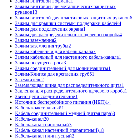
Зажим винтовой Гофмана
1
Зажим винтовой для металлических защитных
рукавов
13
Зажим винтовой для пластиковых защитных рукавов
6
Зажим для крышки системы поддержки кабелей
4
Зажим для подключения экрана
1
Зажим для распределительного щелевого короба
4
Зажим заземления
2
Зажим заземления трубы
2
Зажим кабельный для кабель-канала
7
Зажим кабельный для настенного кабель-канала
1
Зажим несущего троса
3
Зажим соединительный для молниезащиты
1
Зажим/Клипса для крепления труб
51
Заземлитель
2
Заземляющая шина для распределительного щита
1
Заклепка для распределительного щелевого короба
1
Звено цепи соединительное
1
Источник бесперебойного питания (ИБП)
14
Кабель коаксиальный
1
Кабель соединительный медный (витая пара)
3
Кабель-канал
20
Кабель-канал напольный
3
Кабель-канал настенный (парапетный)
18
Кабель-канал плинтусный
2