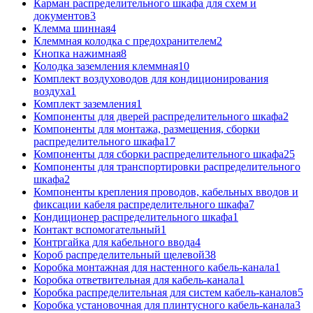
Карман распределительного шкафа для схем и
документов
3
Клемма шинная
4
Клеммная колодка с предохранителем
2
Кнопка нажимная
8
Колодка заземления клеммная
10
Комплект воздуховодов для кондиционирования
воздуха
1
Комплект заземления
1
Компоненты для дверей распределительного шкафа
2
Компоненты для монтажа, размещения, сборки
распределительного шкафа
17
Компоненты для сборки распределительного шкафа
25
Компоненты для транспортировки распределительного
шкафа
2
Компоненты крепления проводов, кабельных вводов и
фиксации кабеля распределительного шкафа
7
Кондиционер распределительного шкафа
1
Контакт вспомогательный
1
Контргайка для кабельного ввода
4
Короб распределительный щелевой
38
Коробка монтажная для настенного кабель-канала
1
Коробка ответвительная для кабель-канала
1
Коробка распределительная для систем кабель-каналов
5
Коробка установочная для плинтусного кабель-канала
3