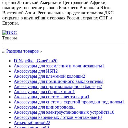
страны Латинской Америки и Центральной Африки,
планирует освоение рынков Ближнего Востока и Юго-
Восточной Азии. Региональные представительства ДКС
открыты в крупнейших городах России, странах СНГ и
Европы.
Товары
Разделы товаров
DIN-рейка, G-рейка
20
Аксессуары для заземления и молниезащиты
1
Аксессуары для ИБП
2
Аксессуары для клеммной колодки
2
Аксессуары для позиционного выключателя
3
Аксессуары для противопожарного барьера
7
Аксессуары для сборных шин
1
Аксессуары для системы вентиляции
1
Аксессуары для системы скрытой проводки под полом
1
Аксессуары для шинопровода
1
Аксессуары для электроустановочных устройств
10
Аксессуары кабельных лотков монтажные
10
Анкер забивной
22
Анкер клиновой
9