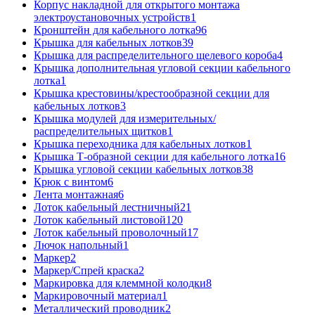
Корпус накладной для открытого монтажа
электроустановочных устройств
1
Кронштейн для кабельного лотка
96
Крышка для кабельных лотков
39
Крышка для распределительного щелевого короба
4
Крышка дополнительная угловой секции кабельного
лотка
1
Крышка крестовины/крестообразной секции для
кабельных лотков
3
Крышка модулей для измерительных/
распределительных щитков
1
Крышка переходника для кабельных лотков
1
Крышка Т-образной секции для кабельного лотка
16
Крышка угловой секции кабельных лотков
38
Крюк с винтом
6
Лента монтажная
6
Лоток кабельный лестничный
21
Лоток кабельный листовой
120
Лоток кабельный проволочный
17
Лючок напольный
1
Маркер
2
Маркер/Спрей краска
2
Маркировка для клеммной колодки
8
Маркировочный материал
1
Металлический проводник
2