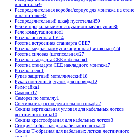
и в потолке
9
Распределительная коробка/корпус для монтажа на стене
и на потолке
32
Распределительный шкаф пустотелый
59
Рейки профильные конструкционные/несущие
86
Реле коммутационное
1
Розетка антенная TV
14
Розетка встроенная стандарта CEE
7
Розетка медная коммуникационная (витая пара)
24
Розетка силовая (штепсельная)
27
Розетка стандарта СЕЕ кабельная
1
Розетка стандарта СЕЕ накладного монтажа
7
Розетка-реле
1
Рукав защитный металлический
18
Рукав плетенный, чулок для провода
12
Рым-гайка
1
Саморез
17
Саморез по металлу
1
Светильник распределительного шкафа
2
Секция вертикальная угловая для кабельных лотков
лестничного типа
10
Секция крестообразная для кабельных лотков
3
Секция Т-образная для кабельного лотка
20
Секция Т-образная для кабельных лотков лестничного
типа
4