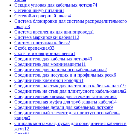
Секция угловая для кабельных лотков
74
Сетевой шнур питания
1
Сетевой-/серверный шкаф
4
Система блокировки для системы распределительного
шкафа
3
Система крепления для шинопровода
1
Система маркировки кабеля
112
Система протяжки кабеля
2
Скоба крепежная
33
Скотч и изоляционная лента
1
Соединитель для кабельных лотков
49
Соединитель для молниезащиты
11
Соединитель для напольного кабель-канала
2
Соединитель для несущих и и профильных реек
6
Соединитель клеммной колодки
1
Соединитель на стык для настенного кабель-канала
19
Соединитель на стык для плинтусного кабель-канала
2
Соединительная клемма для стержня заземления
2
Соединительная муфта для труб защиты кабеля
14
Соединительные детали для кабельных лотков
9
Соединительный элемент для плинтусного кабель-
канала
2
Спираль монтажная, рукав для объединения кабелей в
жгут
12