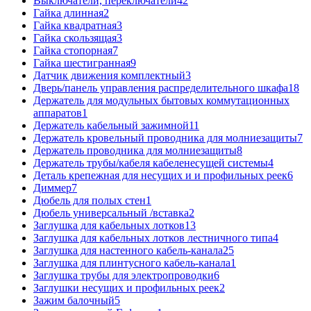
Выключатели, переключатели
42
Гайка длинная
2
Гайка квадратная
3
Гайка скользящая
3
Гайка стопорная
7
Гайка шестигранная
9
Датчик движения комплектный
3
Дверь/панель управления распределительного шкафа
18
Держатель для модульных бытовых коммутационных
аппаратов
1
Держатель кабельный зажимной
11
Держатель кровельный проводника для молниезащиты
7
Держатель проводника для молниезащиты
8
Держатель трубы/кабеля кабеленесущей системы
4
Деталь крепежная для несущих и и профильных реек
6
Диммер
7
Дюбель для полых стен
1
Дюбель универсальный /вставка
2
Заглушка для кабельных лотков
13
Заглушка для кабельных лотков лестничного типа
4
Заглушка для настенного кабель-канала
25
Заглушка для плинтусного кабель-канала
1
Заглушка трубы для электропроводки
6
Заглушки несущих и профильных реек
2
Зажим балочный
5