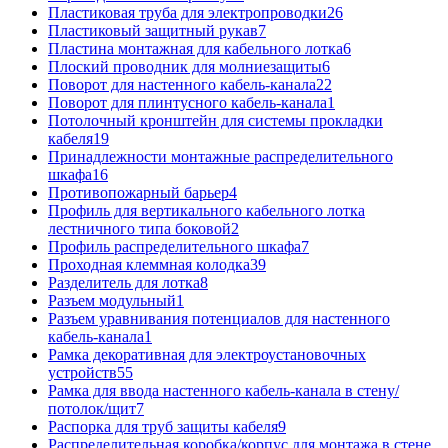
Пластиковая труба для электропроводки
26
Пластиковый защитный рукав
7
Пластина монтажная для кабельного лотка
6
Плоский проводник для молниезащиты
6
Поворот для настенного кабель-канала
22
Поворот для плинтусного кабель-канала
1
Потолочный кронштейн для системы прокладки
кабеля
19
Принадлежности монтажные распределительного
шкафа
16
Противопожарный барьер
4
Профиль для вертикального кабельного лотка
лестничного типа боковой
2
Профиль распределительного шкафа
7
Проходная клеммная колодка
39
Разделитель для лотка
8
Разъем модульный
1
Разъем уравнивания потенциалов для настенного
кабель-канала
1
Рамка декоративная для электроустановочных
устройств
55
Рамка для ввода настенного кабель-канала в стену/
потолок/щит
7
Распорка для труб защиты кабеля
9
Распределительная коробка/корпус для монтажа в стене