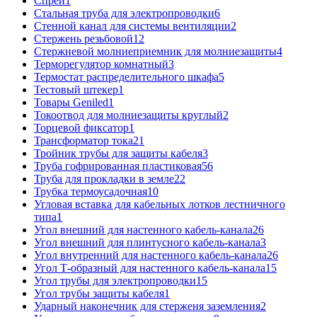
Спрей
1
Стальная труба для электропроводки
6
Стенной канал для системы вентиляции
2
Стержень резьбовой
12
Стержневой молниеприемник для молниезащиты
4
Терморегулятор комнатный
3
Термостат распределительного шкафа
5
Тестовый штекер
1
Товары Geniled
1
Токоотвод для молниезащиты круглый
2
Торцевой фиксатор
1
Трансформатор тока
21
Тройник трубы для защиты кабеля
3
Труба гофрированная пластиковая
56
Труба для прокладки в земле
22
Трубка термоусадочная
10
Угловая вставка для кабельных лотков лестничного
типа
1
Угол внешний для настенного кабель-канала
26
Угол внешний для плинтусного кабель-канала
3
Угол внутренний для настенного кабель-канала
26
Угол Т-образный для настенного кабель-канала
15
Угол трубы для электропроводки
15
Угол трубы защиты кабеля
1
Ударный наконечник для стерженя заземления
2