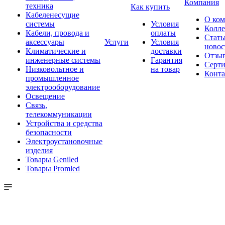
Компания
техника
Как купить
Кабеленесущие
О ко
системы
Условия
Колле
Кабели, провода и
оплаты
Стать
аксессуары
Услуги
Условия
новос
Климатические и
доставки
Отзы
инженерные системы
Гарантия
Серт
Низковольтное и
на товар
Конт
промышленное
электрооборудование
Освещение
Связь,
телекоммуникации
Устройства и средства
безопасности
Электроустановочные
изделия
Товары Geniled
Товары Promled