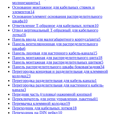
молниезащиты
1
Основание монтажное для кабельных стяжек и
элементов
14
Основание/элемент основания распределительного
шкафа
10
Ответвление Т-образное для кабельных лотков
10
Отвод вертикальный Т-образный для кабельного
лотка
16
Панель ввода для малогабаритного корпуса/щита
5
Панель вентиляционная для распределительного
шкафа
6
Панель лицевая для настенного кабель-канала
15
Панель монтажная для распределительного щита
18
Панель монтажная для распределительных щитков
5
Панель распределительного шкафа боковая/задняя
34
Перегородка концевая и разделительная для клеммной
колодки
23
Перегородка разделительная для кабель-канала
1
Перегородка разделительная для настенного кабель-
канала
3
Передняя часть (головка) нажимной кнопки
4
Переключатель для цепи управления, пакетный
1
Перемычка клеммной колодки
19
Переходник для кабельных лотков
18
Переходник на DIN рейку
10