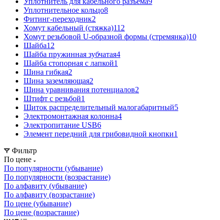
Уплотнитель для кабельного разъема
9
Уплотнительное кольцо
8
Фитинг-переходник
2
Хомут кабельный (стяжка)
112
Хомут резьбовой U-образной формы (стремянка)
10
Шайба
12
Шайба пружинная зубчатая
4
Шайба стопорная с лапкой
1
Шина гибкая
2
Шина заземляющая
2
Шина уравнивания потенциалов
2
Штифт с резьбой
1
Щиток распределительный малогабаритный
5
Электромонтажная колонна
4
Электропитание USB
6
Элемент передний для грибовидной кнопки
1
Фильтр
По цене
По популярности (убывание)
По популярности (возрастание)
По алфавиту (убывание)
По алфавиту (возрастание)
По цене (убывание)
По цене (возрастание)