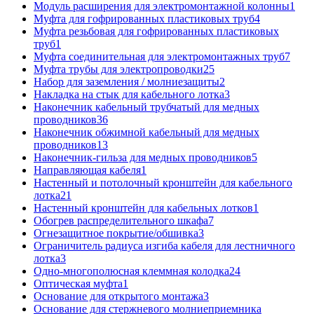
Модуль расширения для электромонтажной колонны
1
Муфта для гофрированных пластиковых труб
4
Муфта резьбовая для гофрированных пластиковых
труб
1
Муфта соединительная для электромонтажных труб
7
Муфта трубы для электропроводки
25
Набор для заземления / молниезащиты
2
Накладка на стык для кабельного лотка
3
Наконечник кабельный трубчатый для медных
проводников
36
Наконечник обжимной кабельный для медных
проводников
13
Наконечник-гильза для медных проводников
5
Направляющая кабеля
1
Настенный и потолочный кронштейн для кабельного
лотка
21
Настенный кронштейн для кабельных лотков
1
Обогрев распределительного шкафа
7
Огнезащитное покрытие/обшивка
3
Ограничитель радиуса изгиба кабеля для лестничного
лотка
3
Одно-многополюсная клеммная колодка
24
Оптическая муфта
1
Основание для открытого монтажа
3
Основание для стержневого молниеприемника