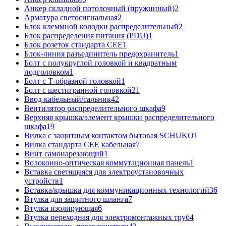
Анкер складной потолочный (пружинный)
2
Арматура светосигнальная
2
Блок клеммной колодки распределительный
2
Блок распределения питания (PDU)
1
Блок розеток стандарта CEE
1
Блок-линия разъединитель предохранитель
1
Болт с полукруглой головкой и квадратным
подголовком
1
Болт с Т-образной головкой
1
Болт с шестигранной головкой
21
Ввод кабельный/сальник
42
Вентилятор распределительного шкафа
9
Верхняя крышка/элемент крышки распределительного
шкафа
19
Вилка с защитным контактом бытовая SCHUKO
1
Вилка стандарта CEE кабельная
7
Винт самонарезающий
1
Волоконно-оптическая коммутационная панель
1
Вставка светящаяся для электроустановочных
устройств
1
Вставка/крышка для коммуникационных технологий
36
Втулка для защитного шланга
7
Втулка изолирующая
6
Втулка переходная для электромонтажных труб
4