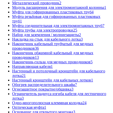
Металлический проводник
2
Модуль расширения для электромонтажной колонны
1
Муфта для гофрированных пластиковых труб
4
Муфта резьбовая для гофрированных пластиковых
труб
1
Муфта соединительная для электромонтажных труб
7
Муфта трубы для электропроводки
25
Набор для заземления / молниезащиты
2
Накладка на стык для кабельного лотка
3
Наконечник кабельный трубчатый для медных
проводников
36
Наконечник обжимной кабельный для медных
проводников
13
Наконечник-гильза для медных проводников
5
Направляющая кабеля
1
Настенный и потолочный кронштейн для кабельного
лотка
21
Настенный кронштейн для кабельных лотков
1
Обогрев распределительного шкафа
7
Огнезащитное покрытие/обшивка
3
Ограничитель радиуса изгиба кабеля для лестничного
лотка
3
Одно-многополюсная клеммная колодка
24
Оптическая муфта
1
Основание для открытого монтажа
3