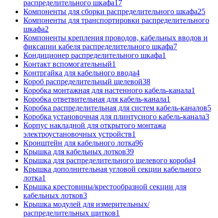
распределительного шкафа
17
Компоненты для сборки распределительного шкафа
25
Компоненты для транспортировки распределительного
шкафа
2
Компоненты крепления проводов, кабельных вводов и
фиксации кабеля распределительного шкафа
7
Кондиционер распределительного шкафа
1
Контакт вспомогательный
1
Контргайка для кабельного ввода
4
Короб распределительный щелевой
38
Коробка монтажная для настенного кабель-канала
1
Коробка ответвительная для кабель-канала
1
Коробка распределительная для систем кабель-каналов
5
Коробка установочная для плинтусного кабель-канала
3
Корпус накладной для открытого монтажа
электроустановочных устройств
1
Кронштейн для кабельного лотка
96
Крышка для кабельных лотков
39
Крышка для распределительного щелевого короба
4
Крышка дополнительная угловой секции кабельного
лотка
1
Крышка крестовины/крестообразной секции для
кабельных лотков
3
Крышка модулей для измерительных/
распределительных щитков
1