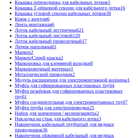
Крышка переходника для кабельных лотков
1
Крышка Т-образной секции для кабельного лотка
16
Крышка угловой секции кабельных лотков
38
Крюк с винтом
6
Лента монтажная
6
Лоток кабельный лестничный
21
Лоток кабельный листовой
120
Лоток кабельный проволочный
17
Лючок напольный
1
Маркер
2
Маркер/Спрей краска
2
Маркировка для клеммной колодки
8
Маркировочный материал
1
Металлический проводник
2
Модуль расширения для электромонтажной колонны
1
Муфта для гофрированных пластиковых труб
4
Муфта резьбовая для гофрированных пластиковых
труб
1
Муфта соединительная для электромонтажных труб
7
Муфта трубы для электропроводки
25
Набор для заземления / молниезащиты
2
Накладка на стык для кабельного лотка
3
Наконечник кабельный трубчатый для медных
проводников
36
Наконечник обжимной кабельный для медных