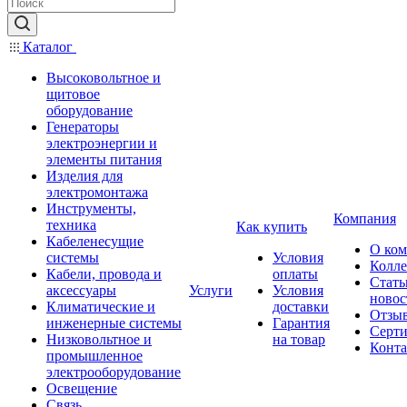
Каталог
Высоковольтное и
щитовое
оборудование
Генераторы
электроэнергии и
элементы питания
Изделия для
электромонтажа
Инструменты,
Компания
техника
Как купить
Кабеленесущие
О ко
системы
Условия
Колле
Кабели, провода и
оплаты
Стать
аксессуары
Услуги
Условия
новос
Климатические и
доставки
Отзы
инженерные системы
Гарантия
Серт
Низковольтное и
на товар
Конт
промышленное
электрооборудование
Освещение
Связь,