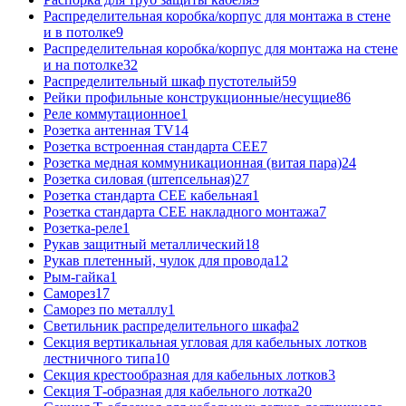
Распределительная коробка/корпус для монтажа в стене
и в потолке
9
Распределительная коробка/корпус для монтажа на стене
и на потолке
32
Распределительный шкаф пустотелый
59
Рейки профильные конструкционные/несущие
86
Реле коммутационное
1
Розетка антенная TV
14
Розетка встроенная стандарта CEE
7
Розетка медная коммуникационная (витая пара)
24
Розетка силовая (штепсельная)
27
Розетка стандарта СЕЕ кабельная
1
Розетка стандарта СЕЕ накладного монтажа
7
Розетка-реле
1
Рукав защитный металлический
18
Рукав плетенный, чулок для провода
12
Рым-гайка
1
Саморез
17
Саморез по металлу
1
Светильник распределительного шкафа
2
Секция вертикальная угловая для кабельных лотков
лестничного типа
10
Секция крестообразная для кабельных лотков
3
Секция Т-образная для кабельного лотка
20