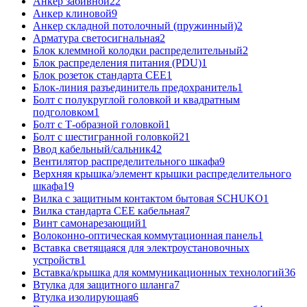
Анкер забивной
22
Анкер клиновой
9
Анкер складной потолочный (пружинный)
2
Арматура светосигнальная
2
Блок клеммной колодки распределительный
2
Блок распределения питания (PDU)
1
Блок розеток стандарта CEE
1
Блок-линия разъединитель предохранитель
1
Болт с полукруглой головкой и квадратным
подголовком
1
Болт с Т-образной головкой
1
Болт с шестигранной головкой
21
Ввод кабельный/сальник
42
Вентилятор распределительного шкафа
9
Верхняя крышка/элемент крышки распределительного
шкафа
19
Вилка с защитным контактом бытовая SCHUKO
1
Вилка стандарта CEE кабельная
7
Винт самонарезающий
1
Волоконно-оптическая коммутационная панель
1
Вставка светящаяся для электроустановочных
устройств
1
Вставка/крышка для коммуникационных технологий
36
Втулка для защитного шланга
7
Втулка изолирующая
6