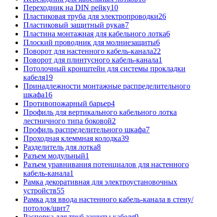
Переходник на DIN рейку
10
Пластиковая труба для электропроводки
26
Пластиковый защитный рукав
7
Пластина монтажная для кабельного лотка
6
Плоский проводник для молниезащиты
6
Поворот для настенного кабель-канала
22
Поворот для плинтусного кабель-канала
1
Потолочный кронштейн для системы прокладки
кабеля
19
Принадлежности монтажные распределительного
шкафа
16
Противопожарный барьер
4
Профиль для вертикального кабельного лотка
лестничного типа боковой
2
Профиль распределительного шкафа
7
Проходная клеммная колодка
39
Разделитель для лотка
8
Разъем модульный
1
Разъем уравнивания потенциалов для настенного
кабель-канала
1
Рамка декоративная для электроустановочных
устройств
55
Рамка для ввода настенного кабель-канала в стену/
потолок/щит
7
Распорка для труб защиты кабеля
9