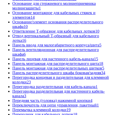
Основание для стержневого молниеприемника
молниезащиты
1
Основание монтажное для кабельных стяжек и
элементов
14
Основание/элемент основания распределительного
шкафа
10
Ответвление Т-образное для кабельных лотков
10
Отвод вертикальный Т-образный для кабельного
лотка
16
Панель ввода для малогабаритного корпуса/щита
5
Панель вентиляционная для распределительного
шкафа
6
Панель лицевая для настенного кабель-канала
15
Панель монтажная для распределительного щита
18
Панель монтажная для распределительных щитков
5
Панель распределительного шкафа боковая/задняя
34
Перегородка концевая и разделительная для клеммной
колодки
23
Перегородка разделительная для кабель-канала
1
Перегородка разделительная для настенного кабель-
канала
3
Передняя часть (головка) нажимной кнопки
4
Переключатель для цепи управления, пакетный
1
Перемычка клеммной колодки
19
Переходник для кабельных лотков
18