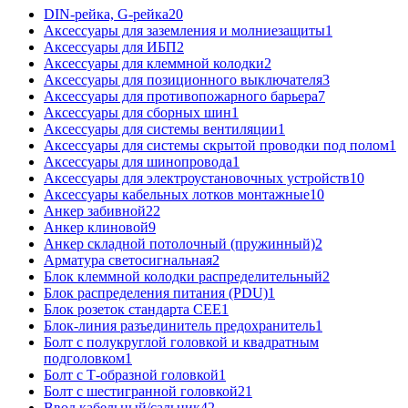
DIN-рейка, G-рейка
20
Аксессуары для заземления и молниезащиты
1
Аксессуары для ИБП
2
Аксессуары для клеммной колодки
2
Аксессуары для позиционного выключателя
3
Аксессуары для противопожарного барьера
7
Аксессуары для сборных шин
1
Аксессуары для системы вентиляции
1
Аксессуары для системы скрытой проводки под полом
1
Аксессуары для шинопровода
1
Аксессуары для электроустановочных устройств
10
Аксессуары кабельных лотков монтажные
10
Анкер забивной
22
Анкер клиновой
9
Анкер складной потолочный (пружинный)
2
Арматура светосигнальная
2
Блок клеммной колодки распределительный
2
Блок распределения питания (PDU)
1
Блок розеток стандарта CEE
1
Блок-линия разъединитель предохранитель
1
Болт с полукруглой головкой и квадратным
подголовком
1
Болт с Т-образной головкой
1
Болт с шестигранной головкой
21
Ввод кабельный/сальник
42