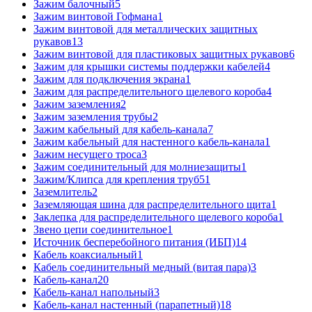
Зажим балочный
5
Зажим винтовой Гофмана
1
Зажим винтовой для металлических защитных
рукавов
13
Зажим винтовой для пластиковых защитных рукавов
6
Зажим для крышки системы поддержки кабелей
4
Зажим для подключения экрана
1
Зажим для распределительного щелевого короба
4
Зажим заземления
2
Зажим заземления трубы
2
Зажим кабельный для кабель-канала
7
Зажим кабельный для настенного кабель-канала
1
Зажим несущего троса
3
Зажим соединительный для молниезащиты
1
Зажим/Клипса для крепления труб
51
Заземлитель
2
Заземляющая шина для распределительного щита
1
Заклепка для распределительного щелевого короба
1
Звено цепи соединительное
1
Источник бесперебойного питания (ИБП)
14
Кабель коаксиальный
1
Кабель соединительный медный (витая пара)
3
Кабель-канал
20
Кабель-канал напольный
3
Кабель-канал настенный (парапетный)
18