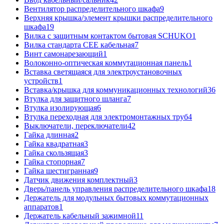
Вентилятор распределительного шкафа
9
Верхняя крышка/элемент крышки распределительного
шкафа
19
Вилка с защитным контактом бытовая SCHUKO
1
Вилка стандарта CEE кабельная
7
Винт самонарезающий
1
Волоконно-оптическая коммутационная панель
1
Вставка светящаяся для электроустановочных
устройств
1
Вставка/крышка для коммуникационных технологий
36
Втулка для защитного шланга
7
Втулка изолирующая
6
Втулка переходная для электромонтажных труб
4
Выключатели, переключатели
42
Гайка длинная
2
Гайка квадратная
3
Гайка скользящая
3
Гайка стопорная
7
Гайка шестигранная
9
Датчик движения комплектный
3
Дверь/панель управления распределительного шкафа
18
Держатель для модульных бытовых коммутационных
аппаратов
1
Держатель кабельный зажимной
11