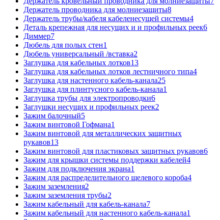
Держатель кровельный проводника для молниезащиты
7
Держатель проводника для молниезащиты
8
Держатель трубы/кабеля кабеленесущей системы
4
Деталь крепежная для несущих и и профильных реек
6
Диммер
7
Дюбель для полых стен
1
Дюбель универсальный /вставка
2
Заглушка для кабельных лотков
13
Заглушка для кабельных лотков лестничного типа
4
Заглушка для настенного кабель-канала
25
Заглушка для плинтусного кабель-канала
1
Заглушка трубы для электропроводки
6
Заглушки несущих и профильных реек
2
Зажим балочный
5
Зажим винтовой Гофмана
1
Зажим винтовой для металлических защитных
рукавов
13
Зажим винтовой для пластиковых защитных рукавов
6
Зажим для крышки системы поддержки кабелей
4
Зажим для подключения экрана
1
Зажим для распределительного щелевого короба
4
Зажим заземления
2
Зажим заземления трубы
2
Зажим кабельный для кабель-канала
7
Зажим кабельный для настенного кабель-канала
1