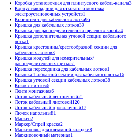
Коробка установочная для плинтусного кабель-канала
3
Корпус накладной для открытого монтажа
электроустановочных устройств
1
Кронштейн для кабельного лотка
96
Крышка для кабельных лотков
39
Крышка для распределительного щелевого короба
4
Крышка дополнительная угловой секции кабельного
лотка
1
Крышка крестовины/крестообразной секции для
кабельных лотков
3
Крышка модулей для измерительных/
распределительных щитков
1
Крышка переходника для кабельных лотков
1
Крышка Т-образной секции для кабельного лотка
16
Крышка угловой секции кабельных лотков
38
Крюк с винтом
6
Лента монтажная
6
Лоток кабельный лестничный
21
Лоток кабельный листовой
120
Лоток кабельный проволочный
17
Лючок напольный
1
Маркер
2
Маркер/Спрей краска
2
Маркировка для клеммной колодки
8
Маркировочный материал
1