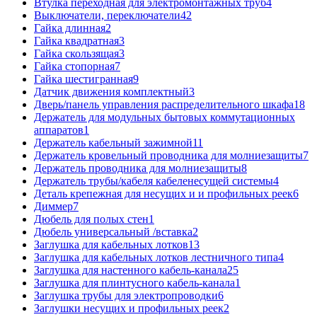
Втулка переходная для электромонтажных труб
4
Выключатели, переключатели
42
Гайка длинная
2
Гайка квадратная
3
Гайка скользящая
3
Гайка стопорная
7
Гайка шестигранная
9
Датчик движения комплектный
3
Дверь/панель управления распределительного шкафа
18
Держатель для модульных бытовых коммутационных
аппаратов
1
Держатель кабельный зажимной
11
Держатель кровельный проводника для молниезащиты
7
Держатель проводника для молниезащиты
8
Держатель трубы/кабеля кабеленесущей системы
4
Деталь крепежная для несущих и и профильных реек
6
Диммер
7
Дюбель для полых стен
1
Дюбель универсальный /вставка
2
Заглушка для кабельных лотков
13
Заглушка для кабельных лотков лестничного типа
4
Заглушка для настенного кабель-канала
25
Заглушка для плинтусного кабель-канала
1
Заглушка трубы для электропроводки
6
Заглушки несущих и профильных реек
2