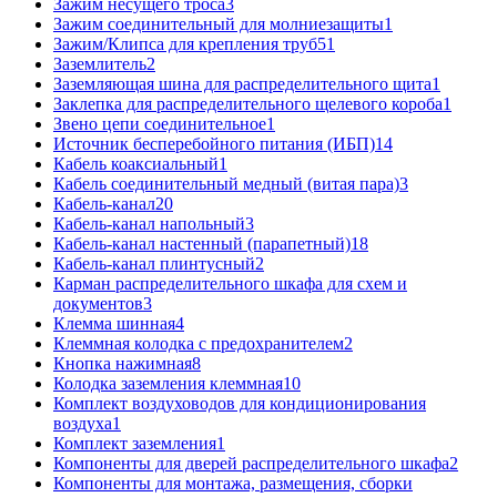
Зажим несущего троса
3
Зажим соединительный для молниезащиты
1
Зажим/Клипса для крепления труб
51
Заземлитель
2
Заземляющая шина для распределительного щита
1
Заклепка для распределительного щелевого короба
1
Звено цепи соединительное
1
Источник бесперебойного питания (ИБП)
14
Кабель коаксиальный
1
Кабель соединительный медный (витая пара)
3
Кабель-канал
20
Кабель-канал напольный
3
Кабель-канал настенный (парапетный)
18
Кабель-канал плинтусный
2
Карман распределительного шкафа для схем и
документов
3
Клемма шинная
4
Клеммная колодка с предохранителем
2
Кнопка нажимная
8
Колодка заземления клеммная
10
Комплект воздуховодов для кондиционирования
воздуха
1
Комплект заземления
1
Компоненты для дверей распределительного шкафа
2
Компоненты для монтажа, размещения, сборки