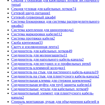
Секция Т-образная для кабельных лотков лестничного
типа
4
Секция угловая для кабельных лотков
74
Сетевой шнур питания
1
Сетевой-/серверный шкаф
4
Система блокировки для системы распределительного
шкафа
3
Система крепления для шинопровода
1
Система маркировки кабеля
112
Система протяжки кабеля
2
Скоба крепежная
33
Скотч и изоляционная лента
1
Соединитель для кабельных лотков
49
Соединитель для молниезащиты
11
Соединитель для напольного кабель-канала
2
Соединитель для несущих и и профильных реек
6
Соединитель клеммной колодки
1
Соединитель на стык для настенного кабель-канала
19
Соединитель на стык для плинтусного кабель-канала
2
Соединительная клемма для стержня заземления
2
Соединительная муфта для труб защиты кабеля
14
Соединительные детали для кабельных лотков
9
Соединительный элемент для плинтусного кабель-
канала
2
Спираль монтажная, рукав для объединения кабелей в