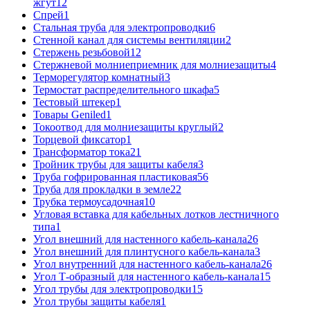
жгут
12
Спрей
1
Стальная труба для электропроводки
6
Стенной канал для системы вентиляции
2
Стержень резьбовой
12
Стержневой молниеприемник для молниезащиты
4
Терморегулятор комнатный
3
Термостат распределительного шкафа
5
Тестовый штекер
1
Товары Geniled
1
Токоотвод для молниезащиты круглый
2
Торцевой фиксатор
1
Трансформатор тока
21
Тройник трубы для защиты кабеля
3
Труба гофрированная пластиковая
56
Труба для прокладки в земле
22
Трубка термоусадочная
10
Угловая вставка для кабельных лотков лестничного
типа
1
Угол внешний для настенного кабель-канала
26
Угол внешний для плинтусного кабель-канала
3
Угол внутренний для настенного кабель-канала
26
Угол Т-образный для настенного кабель-канала
15
Угол трубы для электропроводки
15
Угол трубы защиты кабеля
1