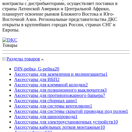
контракты с дистрибьюторами, осуществляет поставки в
страны Латинской Америки и Центральной Африки,
планирует освоение рынков Ближнего Востока и Юго-
Восточной Азии. Региональные представительства ДКС
открыты в крупнейших городах России, странах СНГ и
Европы.
Товары
Разделы товаров
DIN-рейка, G-рейка
20
Аксессуары для заземления и молниезащиты
1
Аксессуары для ИБП
2
Аксессуары для клеммной колодки
2
Аксессуары для позиционного выключателя
3
Аксессуары для противопожарного барьера
7
Аксессуары для сборных шин
1
Аксессуары для системы вентиляции
1
Аксессуары для системы скрытой проводки под полом
1
Аксессуары для шинопровода
1
Аксессуары для электроустановочных устройств
10
Аксессуары кабельных лотков монтажные
10