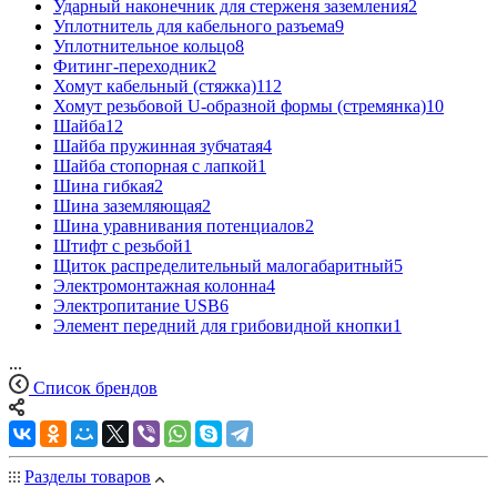
Ударный наконечник для стерженя заземления
2
Уплотнитель для кабельного разъема
9
Уплотнительное кольцо
8
Фитинг-переходник
2
Хомут кабельный (стяжка)
112
Хомут резьбовой U-образной формы (стремянка)
10
Шайба
12
Шайба пружинная зубчатая
4
Шайба стопорная с лапкой
1
Шина гибкая
2
Шина заземляющая
2
Шина уравнивания потенциалов
2
Штифт с резьбой
1
Щиток распределительный малогабаритный
5
Электромонтажная колонна
4
Электропитание USB
6
Элемент передний для грибовидной кнопки
1
...
Список брендов
Разделы товаров