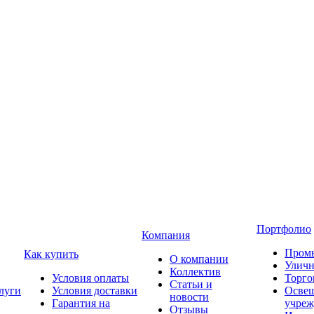
Портфолио
Компания
Пром
Как купить
О компании
Уличн
Коллектив
Условия оплаты
Торго
Статьи и
луги
Условия доставки
Освещ
новости
Гарантия на
учреж
Отзывы