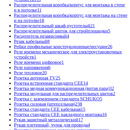
Распределительная коробка/корпус для монтажа в стене
и в потолке
11
Распределительная коробка/корпус для монтажа на стене
и на потолке
18
Распределительный шкаф пустотелый
21
Распределительный щиток для стройплощадки
5
Расцепитель независимый
4
Резак кабельный
8
Рейки профильные конструкционные/несущие
26
Реле времени механическое для электроустановочных
устройств
1
Реле времени цифровое
1
Реле напряжения
6
Реле тепловое
20
Розетка антенная TV
25
Розетка встроенная стандарта CEE
14
Розетка медная коммуникационная (витая пара)
32
Розетка модульная для распределительных щитов
2
Розетка с заземлением стандарта SCHUKO
5
Розетка силовая (штепсельная)
238
Розетка стандарта СЕЕ кабельная
15
Розетка стандарта СЕЕ накладного монтажа
16
Рукав защитный металлический
17
Рукав плетенный, чулок для провода
4