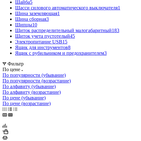
Шайба
5
Шасси силового автоматического выключателя
1
Шина заземляющая
1
Шина сборная
3
Щипцы
10
Щиток распределительный малогабаритный
183
Щиток учета пустотелый
45
Электропитание USB
15
Ящик для инструментов
8
Ящик с рубильником и предохранителем
3
Фильтр
По цене
По популярности (убывание)
По популярности (возрастание)
По алфавиту (убывание)
По алфавиту (возрастание)
По цене (убывание)
По цене (возрастание)