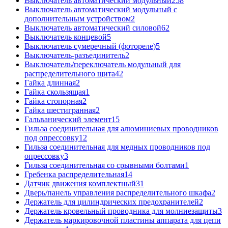
Выключатель автоматический модульный
258
Выключатель автоматический модульный с
дополнительным устройством
2
Выключатель автоматический силовой
62
Выключатель концевой
5
Выключатель сумеречный (фотореле)
5
Выключатель-разъединитель
2
Выключатель/переключатель модульный для
распределительного щита
42
Гайка длинная
2
Гайка скользящая
1
Гайка стопорная
2
Гайка шестигранная
2
Гальванический элемент
15
Гильза соединительная для алюминиевых проводников
под опрессовку
12
Гильза соединительная для медных проводников под
опрессовку
3
Гильза соединительная со срывными болтами
1
Гребенка распределительная
14
Датчик движения комплектный
31
Дверь/панель управления распределительного шкафа
2
Держатель для цилиндрических предохранителей
2
Держатель кровельный проводника для молниезащиты
3
Держатель маркировочной пластины аппарата для цепи