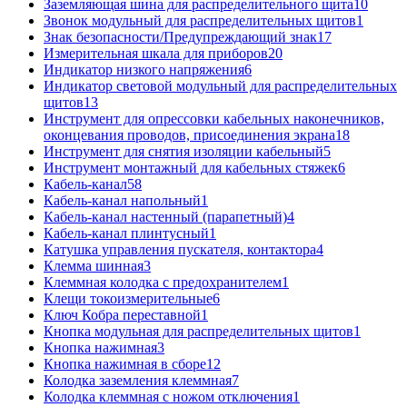
Заземляющая шина для распределительного щита
10
Звонок модульный для распределительных щитов
1
Знак безопасности/Предупреждающий знак
17
Измерительная шкала для приборов
20
Индикатор низкого напряжения
6
Индикатор световой модульный для распределительных
щитов
13
Инструмент для опрессовки кабельных наконечников,
оконцевания проводов, присоединения экрана
18
Инструмент для снятия изоляции кабельный
5
Инструмент монтажный для кабельных стяжек
6
Кабель-канал
58
Кабель-канал напольный
1
Кабель-канал настенный (парапетный)
4
Кабель-канал плинтусный
1
Катушка управления пускателя, контактора
4
Клемма шинная
3
Клеммная колодка с предохранителем
1
Клещи токоизмерительные
6
Ключ Кобра переставной
1
Кнопка модульная для распределительных щитов
1
Кнопка нажимная
3
Кнопка нажимная в сборе
12
Колодка заземления клеммная
7
Колодка клеммная с ножом отключения
1