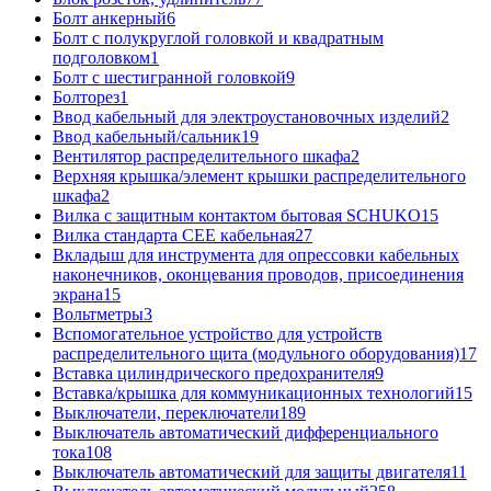
Болт анкерный
6
Болт с полукруглой головкой и квадратным
подголовком
1
Болт с шестигранной головкой
9
Болторез
1
Ввод кабельный для электроустановочных изделий
2
Ввод кабельный/сальник
19
Вентилятор распределительного шкафа
2
Верхняя крышка/элемент крышки распределительного
шкафа
2
Вилка с защитным контактом бытовая SCHUKO
15
Вилка стандарта CEE кабельная
27
Вкладыш для инструмента для опрессовки кабельных
наконечников, оконцевания проводов, присоединения
экрана
15
Вольтметры
3
Вспомогательное устройство для устройств
распределительного щита (модульного оборудования)
17
Вставка цилиндрического предохранителя
9
Вставка/крышка для коммуникационных технологий
15
Выключатели, переключатели
189
Выключатель автоматический дифференциального
тока
108
Выключатель автоматический для защиты двигателя
11