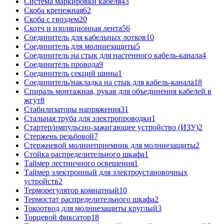
Система маркировки кабеля
43
Скоба крепежная
62
Скоба с гвоздем
20
Скотч и изоляционная лента
56
Соединитель для кабельных лотков
10
Соединитель для молниезащиты
5
Соединитель на стык для настенного кабель-канала
4
Соединитель провода
9
Соединитель секций шины
1
Соединитель/накладка на стык для кабель-канала
18
Спираль монтажная, рукав для объединения кабелей в
жгут
8
Стабилизаторы напряжения
31
Стальная труба для электропроводки
1
Стартер/импульсно-зажигающее устройство (ИЗУ)
2
Стержень резьбовой
7
Стержневой молниеприемник для молниезащиты
2
Стойка распределительного шкафа
1
Таймер лестничного освещения
1
Таймер электронный для электроустановочных
устройств
2
Терморегулятор комнатный
10
Термостат распределительного шкафа
2
Токоотвод для молниезащиты круглый
3
Торцевой фиксатор
18