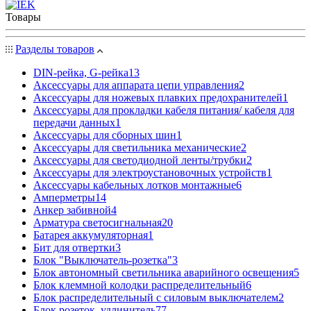
Товары
Разделы товаров
DIN-рейка, G-рейка
13
Аксессуары для аппарата цепи управления
2
Аксессуары для ножевых плавких предохранителей
1
Аксессуары для прокладки кабеля питания/ кабеля для
передачи данных
1
Аксессуары для сборных шин
1
Аксессуары для светильника механические
2
Аксессуары для светодиодной ленты/трубки
2
Аксессуары для электроустановочных устройств
1
Аксессуары кабельных лотков монтажные
6
Амперметры
14
Анкер забивной
4
Арматура светосигнальная
20
Батарея аккумуляторная
1
Бит для отвертки
3
Блок "Выключатель-розетка"
3
Блок автономный светильника аварийного освещения
5
Блок клеммной колодки распределительный
6
Блок распределительный с силовым выключателем
2
Блок розеток, удлинитель
77