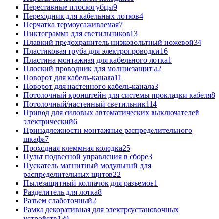
Переставные плоскогубцы
9
Переходник для кабельных лотков
4
Перчатка термоусаживаемая
7
Пиктограмма для светильников
13
Плавкий предохранитель низковольтный ножевой
34
Пластиковая труба для электропроводки
16
Пластина монтажная для кабельного лотка
1
Плоский проводник для молниезащиты
2
Поворот для кабель-канала
11
Поворот для настенного кабель-канала
3
Потолочный кронштейн для системы прокладки кабеля
8
Потолочный/настенный светильник
114
Привод для силовых автоматических выключателей
электрический
6
Принадлежности монтажные распределительного
шкафа
7
Проходная клеммная колодка
25
Пульт подвесной управления в сборе
3
Пускатель магнитный модульный для
распределительных щитов
22
Пылезащитный колпачок для разъемов
1
Разделитель для лотка
8
Разъем слаботочный
2
Рамка декоративная для электроустановочных
устройств
139