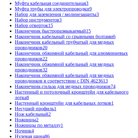
Муфта кабельная соединительная
3
Муфта трубы для электропроводки
9
Набор для заземления / молниезащиты
3
Набор инструментов
3
Набор отверток
15
Наконечник быстроразмыкаемый
15
Наконечник кабельный со срывными болтами
6
Наконечник кабельный трубчатый для медных
проводников
20
Наконечник обжимной кабельный для алюминиевых
проводников
22
Наконечник обжимной кабельный для медных
проводников
32
Наконечник обжимной кабельный для медных
проводников в соответствии с DIN 46236
13
Наконечник-гильза для медных проводников
74
Настенный и потолочный кронштейн для кабельного
лотка
8
Настенный кронштейн для кабельных лотков
1
Несущий профиль
1
Нож кабельный
2
Ножницы
2
Ножницы по металлу
1
Ночник
4
Нулевая шина
86