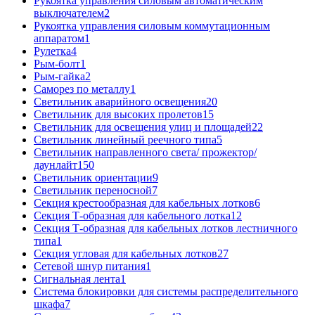
Рукоятка управления силовым автоматическим
выключателем
2
Рукоятка управления силовым коммутационным
аппаратом
1
Рулетка
4
Рым-болт
1
Рым-гайка
2
Саморез по металлу
1
Светильник аварийного освещения
20
Светильник для высоких пролетов
15
Светильник для освещения улиц и площадей
22
Светильник линейный реечного типа
5
Светильник направленного света/ прожектор/
даунлайт
150
Светильник ориентации
9
Светильник переносной
7
Секция крестообразная для кабельных лотков
6
Секция Т-образная для кабельного лотка
12
Секция Т-образная для кабельных лотков лестничного
типа
1
Секция угловая для кабельных лотков
27
Сетевой шнур питания
1
Сигнальная лента
1
Система блокировки для системы распределительного
шкафа
7