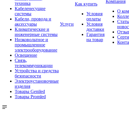
Компания
техника
Как купить
Кабеленесущие
О ко
системы
Условия
Колле
Кабели, провода и
оплаты
Стать
аксессуары
Услуги
Условия
новос
Климатические и
доставки
Отзы
инженерные системы
Гарантия
Серт
Низковольтное и
на товар
Конт
промышленное
электрооборудование
Освещение
Связь,
телекоммуникации
Устройства и средства
безопасности
Электроустановочные
изделия
Товары Geniled
Товары Promled