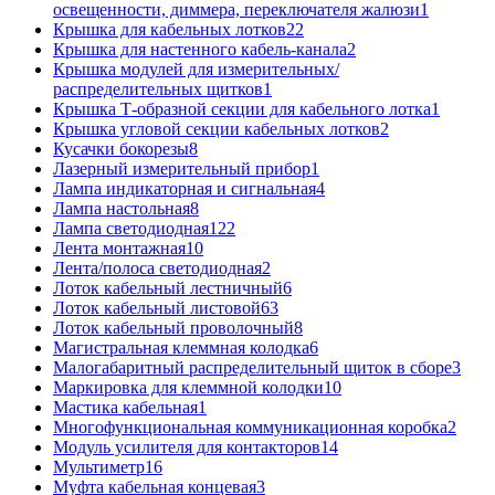
освещенности, диммера, переключателя жалюзи
1
Крышка для кабельных лотков
22
Крышка для настенного кабель-канала
2
Крышка модулей для измерительных/
распределительных щитков
1
Крышка Т-образной секции для кабельного лотка
1
Крышка угловой секции кабельных лотков
2
Кусачки бокорезы
8
Лазерный измерительный прибор
1
Лампа индикаторная и сигнальная
4
Лампа настольная
8
Лампа светодиодная
122
Лента монтажная
10
Лента/полоса светодиодная
2
Лоток кабельный лестничный
6
Лоток кабельный листовой
63
Лоток кабельный проволочный
8
Магистральная клеммная колодка
6
Малогабаритный распределительный щиток в сборе
3
Маркировка для клеммной колодки
10
Мастика кабельная
1
Многофункциональная коммуникационная коробка
2
Модуль усилителя для контакторов
14
Мультиметр
16
Муфта кабельная концевая
3