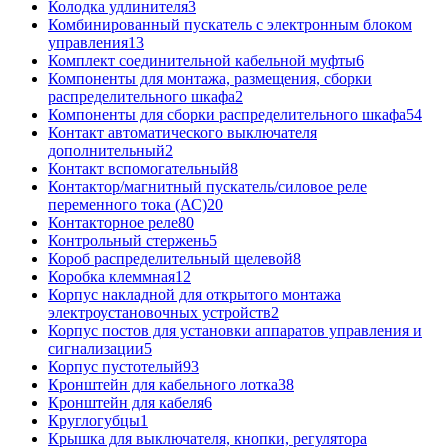
Колодка удлинителя
3
Комбинированный пускатель с электронным блоком
управления
13
Комплект соединительной кабельной муфты
6
Компоненты для монтажа, размещения, сборки
распределительного шкафа
2
Компоненты для сборки распределительного шкафа
54
Контакт автоматического выключателя
дополнительный
2
Контакт вспомогательный
8
Контактор/магнитный пускатель/силовое реле
переменного тока (АС)
20
Контакторное реле
80
Контрольный стержень
5
Короб распределительный щелевой
8
Коробка клеммная
12
Корпус накладной для открытого монтажа
электроустановочных устройств
2
Корпус постов для установки аппаратов управления и
сигнализации
5
Корпус пустотелый
93
Кронштейн для кабельного лотка
38
Кронштейн для кабеля
6
Круглогубцы
1
Крышка для выключателя, кнопки, регулятора