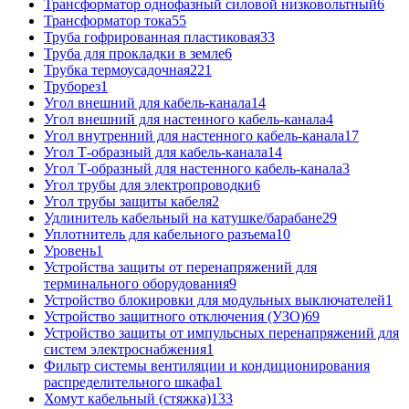
Трансформатор однофазный силовой низковольтный
6
Трансформатор тока
55
Труба гофрированная пластиковая
33
Труба для прокладки в земле
6
Трубка термоусадочная
221
Труборез
1
Угол внешний для кабель-канала
14
Угол внешний для настенного кабель-канала
4
Угол внутренний для настенного кабель-канала
17
Угол Т-образный для кабель-канала
14
Угол Т-образный для настенного кабель-канала
3
Угол трубы для электропроводки
6
Угол трубы защиты кабеля
2
Удлинитель кабельный на катушке/барабане
29
Уплотнитель для кабельного разъема
10
Уровень
1
Устройства защиты от перенапряжений для
терминального оборудования
9
Устройство блокировки для модульных выключателей
1
Устройство защитного отключения (УЗО)
69
Устройство защиты от импульсных перенапряжений для
систем электроснабжения
1
Фильтр системы вентиляции и кондиционирования
распределительного шкафа
1
Хомут кабельный (стяжка)
133