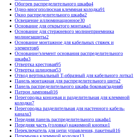
Обогрев распределительного шкафа
4
Одно-многополюсная клеммная колодка
91
Окно распределительного шкафа
2
Освещение иллюминационное
30
Основание для открытого монтажа
1
Основание для стержневого молниеприемника
молниезащиты
2
Основание монтажное для кабельных стяжек и
элементов
6
Основание/элемент основания распределительного
шкафа
3
Отвертка крестовая
95
Отвертка шлицевая
53
Отвод вертикальный Т-образный для кабельного лотка
1
Панель монтажная для распределительного щита
2
Панель распределительного шкафа боковая/задняя
6
Патрон ламповый
16
Перегородка концевая и разделительная для клеммной
колодки
7
Перегородка разделительная для настенного кабель-
канала
3
Передняя панель распределительного шкафа
1
Передняя часть (головка) нажимной кнопки
1
Переключатель для цепи управления, пакетный
16
Перемычка клеммной колодки
13