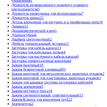
управления
1
Держатель низковольтного ножевого плавкого
предохранителя
5
Держатель проводника для молниезащиты
7
Держатель шины
22
Деталь крепежная для несущих и и профильных реек
10
Диммер
11
Динамометрический ключ
1
Длинногубцы
6
Драйвер светодиодный
2
Дюбель универсальный /вставка
12
Заглушка для кабель-канала
13
Заглушка для кабельных лотков
4
Заглушка для настенного кабель-канала
6
Заглушка термоусадочная концевая
4
Зажим балочный
10
Зажим безвинтовой клеммный
91
Зажим винтовой для металлических защитных рукавов
2
Зажим винтовой для пластиковых защитных рукавов
1
Зажим для крышки системы поддержки кабелей
4
Зажим заземления
5
Зажим несущего троса
18
Зажим соединительный, ответвительный
15
Зажим/Клипса для крепления труб
22
Заземлитель
2