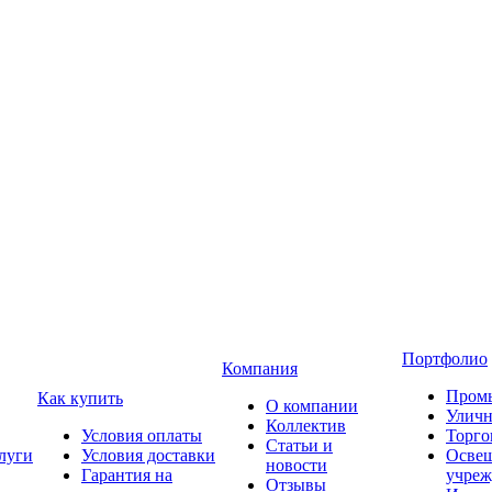
Портфолио
Компания
Пром
Как купить
О компании
Уличн
Коллектив
Условия оплаты
Торго
Статьи и
луги
Условия доставки
Освещ
новости
Гарантия на
учреж
Отзывы